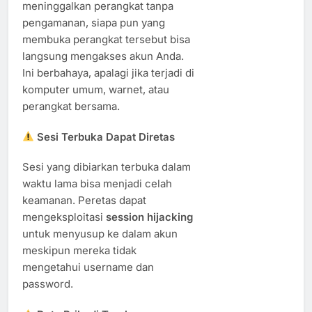
meninggalkan perangkat tanpa
pengamanan, siapa pun yang
membuka perangkat tersebut bisa
langsung mengakses akun Anda.
Ini berbahaya, apalagi jika terjadi di
komputer umum, warnet, atau
perangkat bersama.
Sesi Terbuka Dapat Diretas
Sesi yang dibiarkan terbuka dalam
waktu lama bisa menjadi celah
keamanan. Peretas dapat
mengeksploitasi
session hijacking
untuk menyusup ke dalam akun
meskipun mereka tidak
mengetahui username dan
password.