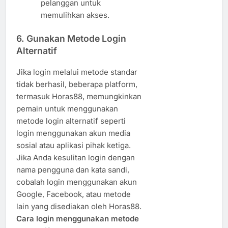
pelanggan untuk
memulihkan akses.
6. Gunakan Metode Login
Alternatif
Jika login melalui metode standar
tidak berhasil, beberapa platform,
termasuk Horas88, memungkinkan
pemain untuk menggunakan
metode login alternatif seperti
login menggunakan akun media
sosial atau aplikasi pihak ketiga.
Jika Anda kesulitan login dengan
nama pengguna dan kata sandi,
cobalah login menggunakan akun
Google, Facebook, atau metode
lain yang disediakan oleh Horas88.
Cara login menggunakan metode