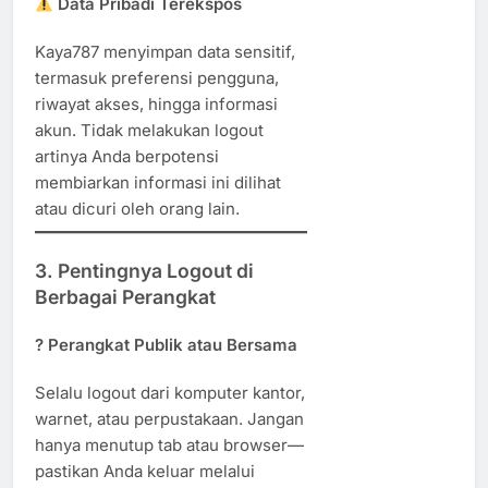
Data Pribadi Terekspos
Kaya787 menyimpan data sensitif,
termasuk preferensi pengguna,
riwayat akses, hingga informasi
akun. Tidak melakukan logout
artinya Anda berpotensi
membiarkan informasi ini dilihat
atau dicuri oleh orang lain.
3. Pentingnya Logout di
Berbagai Perangkat
?
Perangkat Publik atau Bersama
Selalu logout dari komputer kantor,
warnet, atau perpustakaan. Jangan
hanya menutup tab atau browser—
pastikan Anda keluar melalui