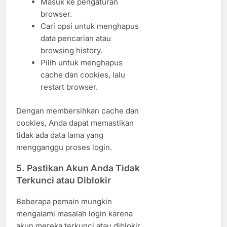
Masuk ke pengaturan
browser.
Cari opsi untuk menghapus
data pencarian atau
browsing history.
Pilih untuk menghapus
cache dan cookies, lalu
restart browser.
Dengan membersihkan cache dan
cookies, Anda dapat memastikan
tidak ada data lama yang
mengganggu proses login.
5. Pastikan Akun Anda Tidak
Terkunci atau Diblokir
Beberapa pemain mungkin
mengalami masalah login karena
akun mereka terkunci atau diblokir.