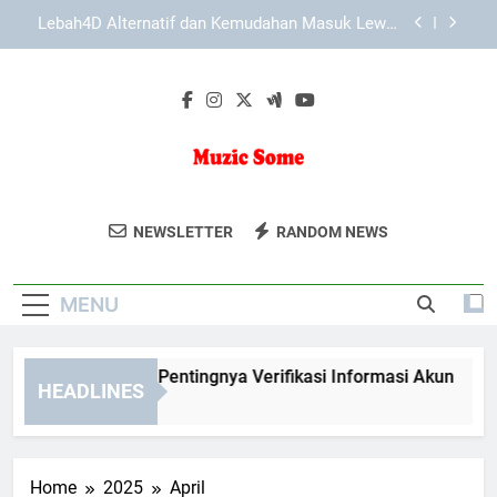
Skip
Cara Mengakses Slot Lebah4D Tanpa Kendala
to
Jaringan dengan Akses Stabil,Aman,dan Mudah
Dipahami
content
Cara Mengakses LAE138 Login Saat Link Utama
Bermasalah
Slot Lebah4D dan Pentingnya Verifikasi Informasi
Akun
Lebah4D Alternatif dan Kemudahan Masuk Lewat
Browser Mobile
Muzic Some
Muzic Some Menyediakan Platform
Cara Mengakses Slot Lebah4D Tanpa Kendala
NEWSLETTER
RANDOM NEWS
Jaringan dengan Akses Stabil,Aman,dan Mudah
Streaming Musik Dengan Berbagai
Dipahami
Cara Mengakses LAE138 Login Saat Link Utama
Pilihan Lagu Dari Artis Terbaik Dunia.
Bermasalah
MENU
ot Lebah4D dan Pentingnya Verifikasi Informasi Akun
Le
HEADLINES
onths Ago
3 M
Home
2025
April