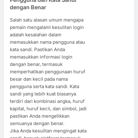
dengan Benar
Salah satu alasan umum mengapa
pemain mengalami kesulitan login
adalah kesalahan dalam
memasukkan nama pengguna atau
kata sandi. Pastikan Anda
memasukkan informasi login
dengan benar, termasuk
memperhatikan penggunaan huruf
besar dan kecil pada nama
pengguna serta kata sandi. Kata
sandi yang lebih kuat biasanya
terdiri dari kombinasi angka, huruf
kapital, huruf kecil, dan simbol, jadi
pastikan Anda mengetikkan
semuanya dengan benar.
Jika Anda kesulitan mengingat kata