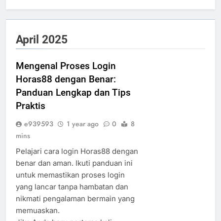
April 2025
Mengenal Proses Login
Horas88 dengan Benar:
Panduan Lengkap dan Tips
Praktis
e939593
1 year ago
0
8
mins
Pelajari cara login Horas88 dengan
benar dan aman. Ikuti panduan ini
untuk memastikan proses login
yang lancar tanpa hambatan dan
nikmati pengalaman bermain yang
memuaskan.