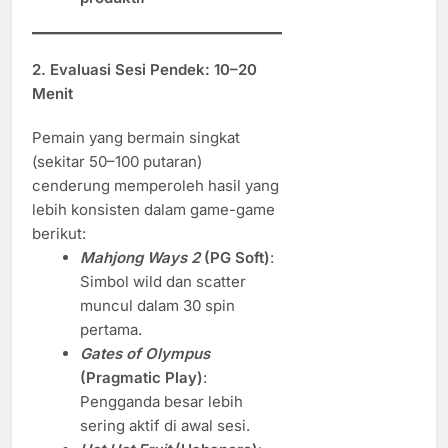
2. Evaluasi Sesi Pendek: 10–20
Menit
Pemain yang bermain singkat
(sekitar 50–100 putaran)
cenderung memperoleh hasil yang
lebih konsisten dalam game-game
berikut:
Mahjong Ways 2
(PG Soft)
:
Simbol wild dan scatter
muncul dalam 30 spin
pertama.
Gates of Olympus
(Pragmatic Play)
:
Pengganda besar lebih
sering aktif di awal sesi.