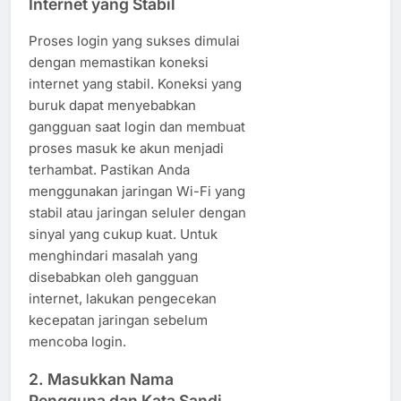
Internet yang Stabil
Proses login yang sukses dimulai
dengan memastikan koneksi
internet yang stabil. Koneksi yang
buruk dapat menyebabkan
gangguan saat login dan membuat
proses masuk ke akun menjadi
terhambat. Pastikan Anda
menggunakan jaringan Wi-Fi yang
stabil atau jaringan seluler dengan
sinyal yang cukup kuat. Untuk
menghindari masalah yang
disebabkan oleh gangguan
internet, lakukan pengecekan
kecepatan jaringan sebelum
mencoba login.
2. Masukkan Nama
Pengguna dan Kata Sandi