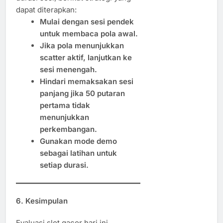
dapat diterapkan:
Mulai dengan sesi pendek
untuk membaca pola awal.
Jika pola menunjukkan
scatter aktif, lanjutkan ke
sesi menengah.
Hindari memaksakan sesi
panjang jika 50 putaran
pertama tidak
menunjukkan
perkembangan.
Gunakan mode demo
sebagai latihan untuk
setiap durasi.
6. Kesimpulan
Evaluasi slot gacor hari ini