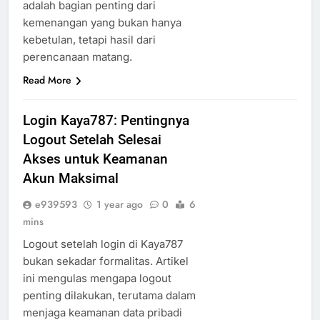
adalah bagian penting dari
kemenangan yang bukan hanya
kebetulan, tetapi hasil dari
perencanaan matang.
Read More
Login Kaya787: Pentingnya
Logout Setelah Selesai
Akses untuk Keamanan
Akun Maksimal
e939593
1 year ago
0
6
mins
Logout setelah login di Kaya787
bukan sekadar formalitas. Artikel
ini mengulas mengapa logout
penting dilakukan, terutama dalam
menjaga keamanan data pribadi