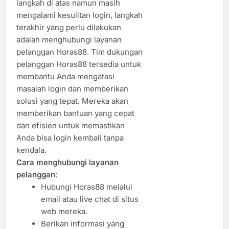
langkah di atas namun masih
mengalami kesulitan login, langkah
terakhir yang perlu dilakukan
adalah menghubungi layanan
pelanggan Horas88. Tim dukungan
pelanggan Horas88 tersedia untuk
membantu Anda mengatasi
masalah login dan memberikan
solusi yang tepat. Mereka akan
memberikan bantuan yang cepat
dan efisien untuk memastikan
Anda bisa login kembali tanpa
kendala.
Cara menghubungi layanan
pelanggan
:
Hubungi Horas88 melalui
email atau live chat di situs
web mereka.
Berikan informasi yang