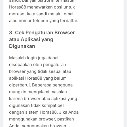
sandi, banyak platform termasuk
Horas88 menawarkan opsi untuk
mereset kata sandi melalui email
atau nomor telepon yang terdaftar.
3. Cek Pengaturan Browser
atau Aplikasi yang
Digunakan
Masalah login juga dapat
disebabkan oleh pengaturan
browser yang tidak sesuai atau
aplikasi Horas88 yang belum
diperbarui. Beberapa pengguna
mungkin mengalami masalah
karena browser atau aplikasi yang
digunakan tidak kompatibel
dengan sistem Horas88. Jika Anda
menggunakan browser, pastikan
Anda menggunakan browser