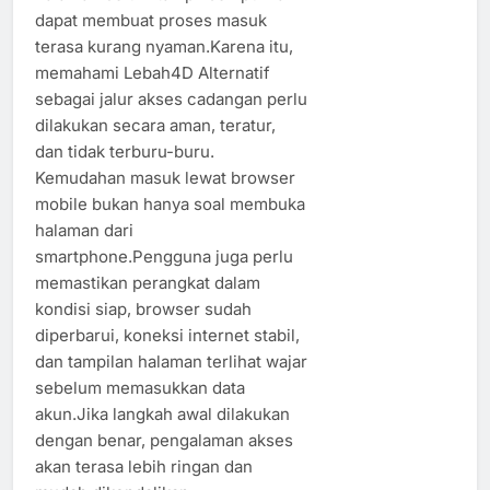
dapat membuat proses masuk
terasa kurang nyaman.Karena itu,
memahami Lebah4D Alternatif
sebagai jalur akses cadangan perlu
dilakukan secara aman, teratur,
dan tidak terburu-buru.
Kemudahan masuk lewat browser
mobile bukan hanya soal membuka
halaman dari
smartphone.Pengguna juga perlu
memastikan perangkat dalam
kondisi siap, browser sudah
diperbarui, koneksi internet stabil,
dan tampilan halaman terlihat wajar
sebelum memasukkan data
akun.Jika langkah awal dilakukan
dengan benar, pengalaman akses
akan terasa lebih ringan dan