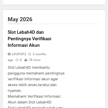
May 2026
Slot Lebah4D dan
Pentingnya Verifikasi
Informasi Akun
e939593
3 months
ago
0
18 mins
Slot Lebah4D membantu
pengguna memahami pentingnya
verifikasi informasi akun agar
akses lebih aman,teratur,dan
nyaman.
Memahami Verifikasi Informasi
Akun dalam Slot Lebah4D
Slot Lebah4D menjadi salah satu