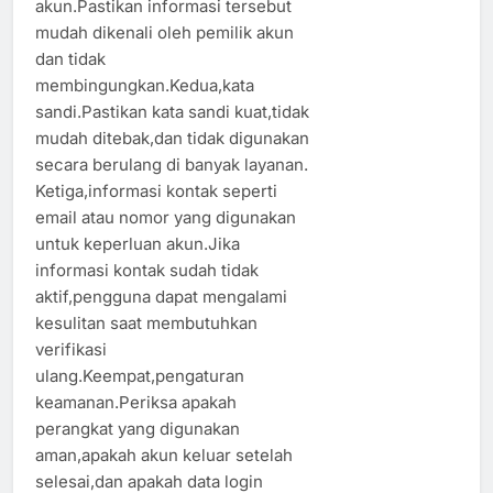
akun.Pastikan informasi tersebut
mudah dikenali oleh pemilik akun
dan tidak
membingungkan.Kedua,kata
sandi.Pastikan kata sandi kuat,tidak
mudah ditebak,dan tidak digunakan
secara berulang di banyak layanan.
Ketiga,informasi kontak seperti
email atau nomor yang digunakan
untuk keperluan akun.Jika
informasi kontak sudah tidak
aktif,pengguna dapat mengalami
kesulitan saat membutuhkan
verifikasi
ulang.Keempat,pengaturan
keamanan.Periksa apakah
perangkat yang digunakan
aman,apakah akun keluar setelah
selesai,dan apakah data login