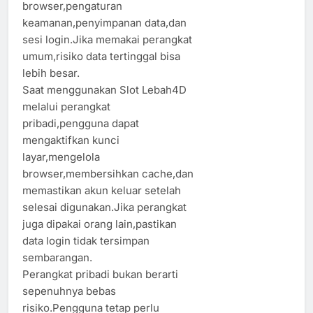
browser,pengaturan
keamanan,penyimpanan data,dan
sesi login.Jika memakai perangkat
umum,risiko data tertinggal bisa
lebih besar.
Saat menggunakan Slot Lebah4D
melalui perangkat
pribadi,pengguna dapat
mengaktifkan kunci
layar,mengelola
browser,membersihkan cache,dan
memastikan akun keluar setelah
selesai digunakan.Jika perangkat
juga dipakai orang lain,pastikan
data login tidak tersimpan
sembarangan.
Perangkat pribadi bukan berarti
sepenuhnya bebas
risiko.Pengguna tetap perlu