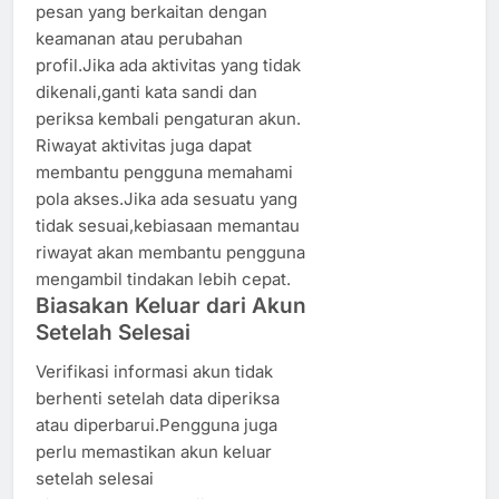
pesan yang berkaitan dengan
keamanan atau perubahan
profil.Jika ada aktivitas yang tidak
dikenali,ganti kata sandi dan
periksa kembali pengaturan akun.
Riwayat aktivitas juga dapat
membantu pengguna memahami
pola akses.Jika ada sesuatu yang
tidak sesuai,kebiasaan memantau
riwayat akan membantu pengguna
mengambil tindakan lebih cepat.
Biasakan Keluar dari Akun
Setelah Selesai
Verifikasi informasi akun tidak
berhenti setelah data diperiksa
atau diperbarui.Pengguna juga
perlu memastikan akun keluar
setelah selesai