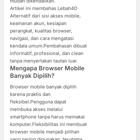
mudah dikendalikan.
Artikel ini membahas Lebah4D
Alternatif dari sisi akses mobile,
keamanan akun, kesiapan
perangkat, kualitas browser,
navigasi, dan cara mengatasi
kendala umum.Pembahasan dibuat
informatif, profesional, dan clean
tanpa menyertakan tautan luar.
Mengapa Browser Mobile
Banyak Dipilih?
Browser mobile banyak dipilih
karena praktis dan
fleksibel.Pengguna dapat
membuka akses melalui
smartphone tanpa harus memakai
komputer.Fleksibilitas ini membuat
browser mobile menjadi pilihan
yang sering digunakan, terutama