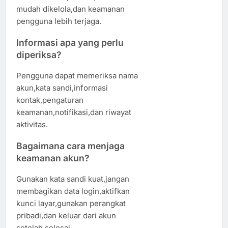
mudah dikelola,dan keamanan
pengguna lebih terjaga.
Informasi apa yang perlu
diperiksa?
Pengguna dapat memeriksa nama
akun,kata sandi,informasi
kontak,pengaturan
keamanan,notifikasi,dan riwayat
aktivitas.
Bagaimana cara menjaga
keamanan akun?
Gunakan kata sandi kuat,jangan
membagikan data login,aktifkan
kunci layar,gunakan perangkat
pribadi,dan keluar dari akun
setelah selesai.