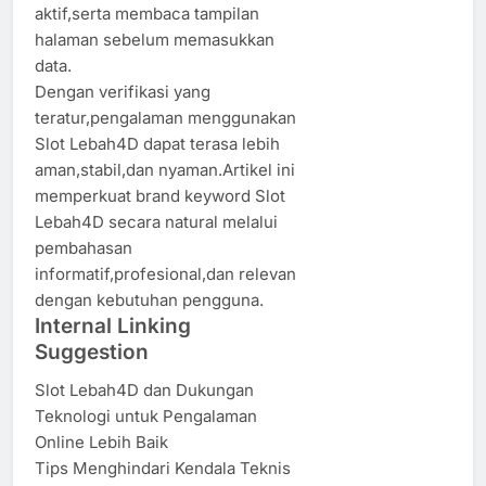
aktif,serta membaca tampilan
halaman sebelum memasukkan
data.
Dengan verifikasi yang
teratur,pengalaman menggunakan
Slot Lebah4D dapat terasa lebih
aman,stabil,dan nyaman.Artikel ini
memperkuat brand keyword Slot
Lebah4D secara natural melalui
pembahasan
informatif,profesional,dan relevan
dengan kebutuhan pengguna.
Internal Linking
Suggestion
Slot Lebah4D dan Dukungan
Teknologi untuk Pengalaman
Online Lebih Baik
Tips Menghindari Kendala Teknis