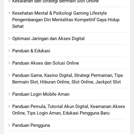
Kesalahan dan Strategi Bermain Slot Online
Kesehatan Mental & Psikologi Gaming Lifestyle
Pengembangan Diri Mentalitas Kompetitif Gaya Hidup
Sehat
Optimasi Jaringan dan Akses Digital
Panduan & Edukasi
Panduan Akses dan Solusi Online
Panduan Game, Kasino Digital, Strategi Permainan, Tips
Bermain Slot, Hiburan Online, Slot Online, Jackpot Slot
Panduan Login Mobile Aman
Panduan Pemula, Tutorial Akun Digital, Keamanan Akses
Online, Tips Login Aman, Edukasi Pengguna Baru
Panduan Pengguna