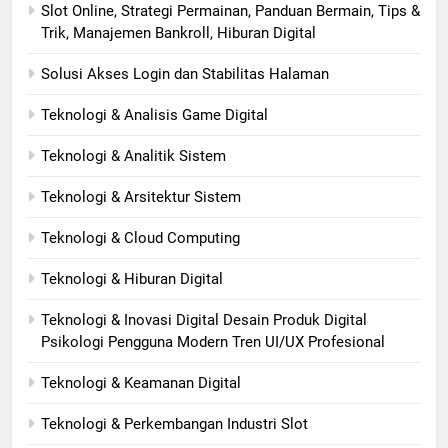
Slot Online, Strategi Permainan, Panduan Bermain, Tips &
Trik, Manajemen Bankroll, Hiburan Digital
Solusi Akses Login dan Stabilitas Halaman
Teknologi & Analisis Game Digital
Teknologi & Analitik Sistem
Teknologi & Arsitektur Sistem
Teknologi & Cloud Computing
Teknologi & Hiburan Digital
Teknologi & Inovasi Digital Desain Produk Digital
Psikologi Pengguna Modern Tren UI/UX Profesional
Teknologi & Keamanan Digital
Teknologi & Perkembangan Industri Slot