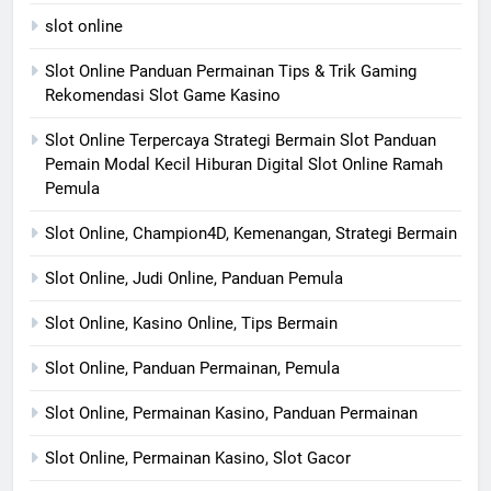
slot online
Slot Online Panduan Permainan Tips & Trik Gaming
Rekomendasi Slot Game Kasino
Slot Online Terpercaya Strategi Bermain Slot Panduan
Pemain Modal Kecil Hiburan Digital Slot Online Ramah
Pemula
Slot Online, Champion4D, Kemenangan, Strategi Bermain
Slot Online, Judi Online, Panduan Pemula
Slot Online, Kasino Online, Tips Bermain
Slot Online, Panduan Permainan, Pemula
Slot Online, Permainan Kasino, Panduan Permainan
Slot Online, Permainan Kasino, Slot Gacor