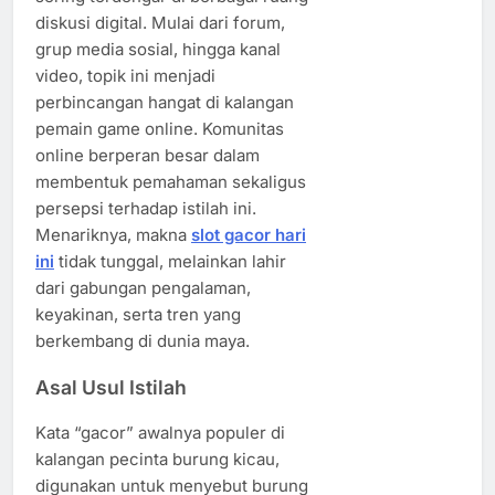
diskusi digital. Mulai dari forum,
grup media sosial, hingga kanal
video, topik ini menjadi
perbincangan hangat di kalangan
pemain game online. Komunitas
online berperan besar dalam
membentuk pemahaman sekaligus
persepsi terhadap istilah ini.
Menariknya, makna
slot gacor hari
ini
tidak tunggal, melainkan lahir
dari gabungan pengalaman,
keyakinan, serta tren yang
berkembang di dunia maya.
Asal Usul Istilah
Kata “gacor” awalnya populer di
kalangan pecinta burung kicau,
digunakan untuk menyebut burung