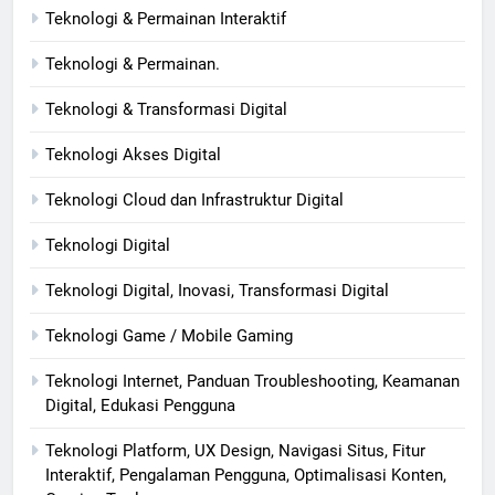
Teknologi & Permainan Interaktif
Teknologi & Permainan.
Teknologi & Transformasi Digital
Teknologi Akses Digital
Teknologi Cloud dan Infrastruktur Digital
Teknologi Digital
Teknologi Digital, Inovasi, Transformasi Digital
Teknologi Game / Mobile Gaming
Teknologi Internet, Panduan Troubleshooting, Keamanan
Digital, Edukasi Pengguna
Teknologi Platform, UX Design, Navigasi Situs, Fitur
Interaktif, Pengalaman Pengguna, Optimalisasi Konten,