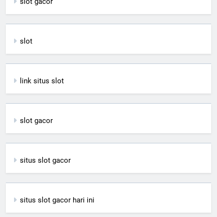
slot gacor
slot
link situs slot
slot gacor
situs slot gacor
situs slot gacor hari ini