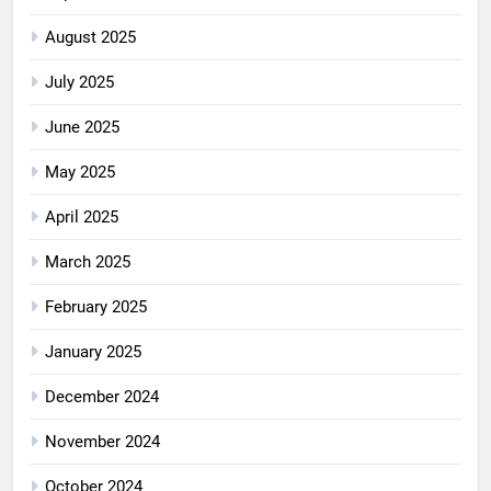
August 2025
July 2025
June 2025
May 2025
April 2025
March 2025
February 2025
January 2025
December 2024
November 2024
October 2024