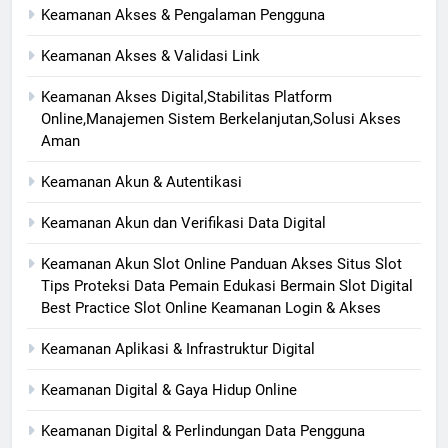
Keamanan Akses & Pengalaman Pengguna
Keamanan Akses & Validasi Link
Keamanan Akses Digital,Stabilitas Platform
Online,Manajemen Sistem Berkelanjutan,Solusi Akses
Aman
Keamanan Akun & Autentikasi
Keamanan Akun dan Verifikasi Data Digital
Keamanan Akun Slot Online Panduan Akses Situs Slot
Tips Proteksi Data Pemain Edukasi Bermain Slot Digital
Best Practice Slot Online Keamanan Login & Akses
Keamanan Aplikasi & Infrastruktur Digital
Keamanan Digital & Gaya Hidup Online
Keamanan Digital & Perlindungan Data Pengguna