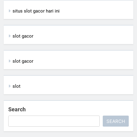
situs slot gacor hari ini
slot gacor
slot gacor
slot
Search
SEARCH