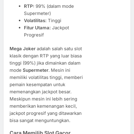
RTP:
99% (dalam mode
Supermeter)
Volatilitas:
Tinggi
Fitur Utama:
Jackpot
Progresif
Mega Joker
adalah salah satu slot
klasik dengan RTP yang luar biasa
tinggi (99%) jika dimainkan dalam
mode
Supermeter
. Mesin ini
memiliki volatilitas tinggi, memberi
pemain kesempatan untuk
memenangkan jackpot besar.
Meskipun mesin ini lebih sering
memberikan kemenangan kecil,
jackpot progresif yang ditawarkan
bisa sangat menguntungkan.
Cara Memilih Slot Gacor