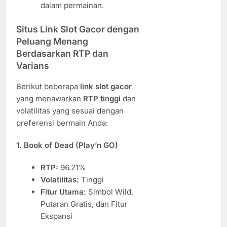
dalam permainan.
Situs Link Slot Gacor dengan
Peluang Menang
Berdasarkan RTP dan
Varians
Berikut beberapa
link slot gacor
yang menawarkan
RTP tinggi
dan
volatilitas yang sesuai dengan
preferensi bermain Anda:
1.
Book of Dead (Play’n GO)
RTP:
96.21%
Volatilitas:
Tinggi
Fitur Utama:
Simbol Wild,
Putaran Gratis, dan Fitur
Ekspansi