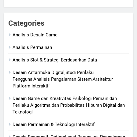
Categories
Analisis Desain Game
Analisis Permainan
Analisis Slot & Strategi Berdasarkan Data
Desain Antarmuka Digital,Studi Perilaku
Pengguna,Analisis Pengalaman Sistem,Arsitektur
Platform Interaktif
Desain Game dan Kreativitas Psikologi Pemain dan
Perilaku Algoritma dan Probabilitas Hiburan Digital dan
Teknologi
Desain Permainan & Teknologi Interaktif