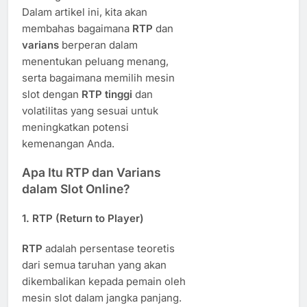
Dalam artikel ini, kita akan
membahas bagaimana
RTP
dan
varians
berperan dalam
menentukan peluang menang,
serta bagaimana memilih mesin
slot dengan
RTP tinggi
dan
volatilitas yang sesuai untuk
meningkatkan potensi
kemenangan Anda.
Apa Itu RTP dan Varians
dalam Slot Online?
1.
RTP (Return to Player)
RTP
adalah persentase teoretis
dari semua taruhan yang akan
dikembalikan kepada pemain oleh
mesin slot dalam jangka panjang.