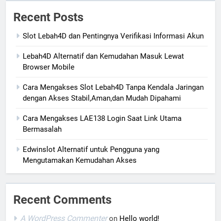
Recent Posts
Slot Lebah4D dan Pentingnya Verifikasi Informasi Akun
Lebah4D Alternatif dan Kemudahan Masuk Lewat
Browser Mobile
Cara Mengakses Slot Lebah4D Tanpa Kendala Jaringan
dengan Akses Stabil,Aman,dan Mudah Dipahami
Cara Mengakses LAE138 Login Saat Link Utama
Bermasalah
Edwinslot Alternatif untuk Pengguna yang
Mengutamakan Kemudahan Akses
Recent Comments
A WordPress Commenter
on
Hello world!