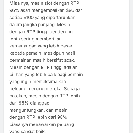
Misalnya, mesin slot dengan RTP
96% akan mengembalikan $96 dari
setiap $100 yang dipertaruhkan
dalam jangka panjang. Mesin
dengan
RTP tinggi
cenderung
lebih sering memberikan
kemenangan yang lebih besar
kepada pemain, meskipun hasil
permainan masih bersifat acak.
Mesin dengan
RTP tinggi
adalah
pilihan yang lebih baik bagi pemain
yang ingin memaksimalkan
peluang menang mereka. Sebagai
patokan, mesin dengan RTP lebih
dari
95%
dianggap
menguntungkan, dan mesin
dengan RTP lebih dari 98%
biasanya menawarkan peluang
yang sangat baik.