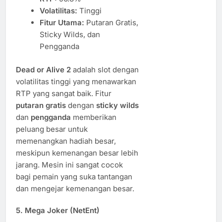
Volatilitas:
Tinggi
Fitur Utama:
Putaran Gratis,
Sticky Wilds, dan
Pengganda
Dead or Alive 2
adalah slot dengan
volatilitas tinggi yang menawarkan
RTP yang sangat baik. Fitur
putaran gratis
dengan
sticky wilds
dan
pengganda
memberikan
peluang besar untuk
memenangkan hadiah besar,
meskipun kemenangan besar lebih
jarang. Mesin ini sangat cocok
bagi pemain yang suka tantangan
dan mengejar kemenangan besar.
5.
Mega Joker (NetEnt)