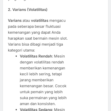
2.
Varians (Volatilitas)
Varians
atau
volatilitas
mengacu
pada seberapa besar fluktuasi
kemenangan yang dapat Anda
harapkan saat bermain mesin slot.
Varians bisa dibagi menjadi tiga
kategori utama:
Volatilitas Rendah
: Mesin
dengan volatilitas rendah
memberikan kemenangan
kecil lebih sering, tetapi
jarang memberikan
kemenangan besar. Cocok
untuk pemain yang lebih
suka permainan yang lebih
aman dan konsisten.
Volatilitas Sedang
: Mesin