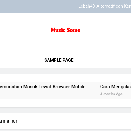
Lebah4D Alternatif dan K
Cara Mengakses Slot Lebah4D Tanpa Kendala Jaringan dengan A
Cara Mengakses LAE1
ic Some
Slot Lebah4D dan
e Menyediakan Platform Streaming Musik Dengan Berbagai Pilih
Lebah4D Alternatif dan K
SAMPLE PAGE
Cara Mengakses Slot Lebah4D Tanpa Kendala Jaringan dengan A
Cara Mengakses LAE1
Masuk Lewat Browser Mobile
Cara Mengakses Slot Leb
3 Months Ago
Permainan