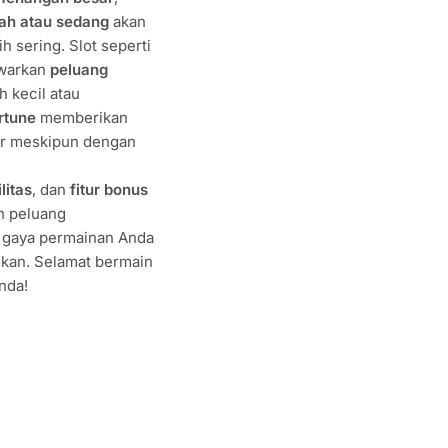
dah atau sedang
akan
 sering. Slot seperti
warkan
peluang
 kecil atau
rtune
memberikan
ar meskipun dengan
ilitas
, dan
fitur bonus
n peluang
 gaya permainan Anda
kan. Selamat bermain
nda!