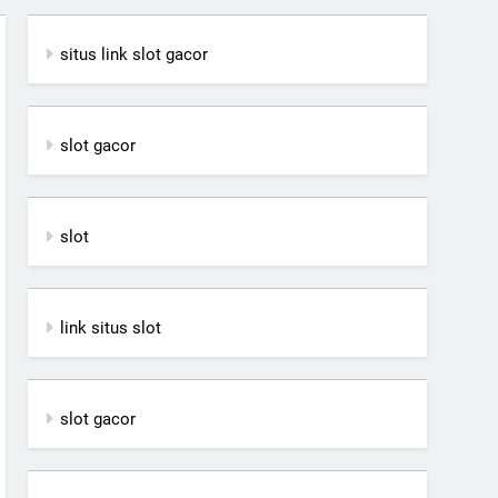
situs link slot gacor
slot gacor
slot
link situs slot
slot gacor