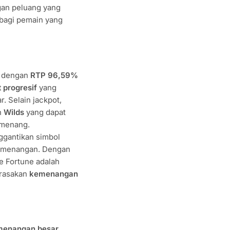
an peluang yang
t bagi pemain yang
i dengan
RTP 96,59%
 progresif
yang
. Selain jackpot,
n
Wilds
yang dapat
emenang.
gantikan simbol
kemenangan. Dengan
e Fortune adalah
erasakan
kemenangan
menangan besar
,