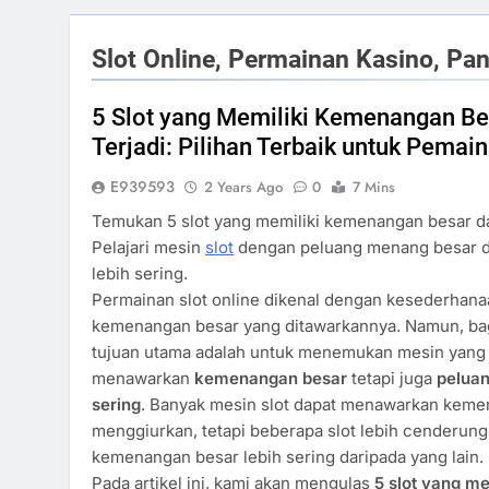
Slot Online, Permainan Kasino, P
5 Slot yang Memiliki Kemenangan Be
Terjadi: Pilihan Terbaik untuk Pemain
E939593
2 Years Ago
0
7 Mins
Temukan 5 slot yang memiliki kemenangan besar dan
Pelajari mesin
slot
dengan peluang menang besar 
lebih sering.
Permainan slot online dikenal dengan kesederhana
kemenangan besar yang ditawarkannya. Namun, ba
tujuan utama adalah untuk menemukan mesin yang 
menawarkan
kemenangan besar
tetapi juga
pelua
sering
. Banyak mesin slot dapat menawarkan kem
menggiurkan, tetapi beberapa slot lebih cenderun
kemenangan besar lebih sering daripada yang lain.
Pada artikel ini, kami akan mengulas
5 slot yang m