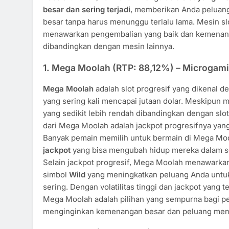
besar dan sering terjadi
, memberikan Anda peluang
besar tanpa harus menunggu terlalu lama. Mesin slot
menawarkan pengembalian yang baik dan kemenang
dibandingkan dengan mesin lainnya.
1.
Mega Moolah (RTP: 88,12%) – Microgam
Mega Moolah
adalah slot progresif yang dikenal 
yang sering kali mencapai jutaan dolar. Meskipun 
yang sedikit lebih rendah dibandingkan dengan slot 
dari Mega Moolah adalah jackpot progresifnya yang
Banyak pemain memilih untuk bermain di Mega Mo
jackpot
yang bisa mengubah hidup mereka dalam s
Selain jackpot progresif, Mega Moolah menawark
simbol
Wild
yang meningkatkan peluang Anda untu
sering. Dengan volatilitas tinggi dan jackpot yang 
Mega Moolah adalah pilihan yang sempurna bagi p
menginginkan kemenangan besar dan peluang mena