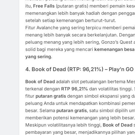
itu,
Free Falls
(putaran gratis) memberi pemain ke
memenangkan lebih banyak hadiah dengan pengga
setelah setiap kemenangan berturut-turut.
Fitur Avalanche yang sering terpicu memberi pem
menang lebih banyak secara berkelanjutan. Dengan
peluang menang yang lebih sering, Gonzo’s Quest a
solid bagi mereka yang mencari
kemenangan besa
yang sering
.
4.
Book of Dead (RTP: 96,21%) – Play’n GO
Book of Dead
adalah slot petualangan bertema Mes
terkenal dengan
RTP 96,21%
dan volatilitas tinggi
fitur
putaran gratis
dengan simbol ekspansi yang 
peluang Anda untuk mendapatkan kombinasi pemen
besar. Selama
putaran gratis
, satu simbol dipilih u
memberikan potensi kemenangan yang lebih besar.
Meskipun volatilitasnya lebih tinggi,
Book of Dead
s
pembayaran yang besar, menjadikannya pilihan yang