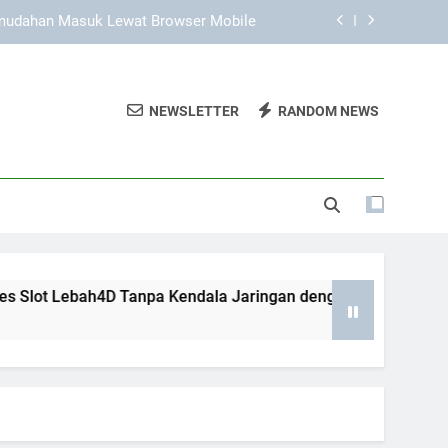
emudahan Masuk Lewat Browser Mobile
kses Stabil,Aman,dan Mudah Dipahami
38 Login Saat Link Utama Bermasalah
NEWSLETTER
RANDOM NEWS
 Pentingnya Verifikasi Informasi Akun
an Lagu Dari Artis Terbaik Dunia.
emudahan Masuk Lewat Browser Mobile
kses Stabil,Aman,dan Mudah Dipahami
38 Login Saat Link Utama Bermasalah
ah4D Tanpa Kendala Jaringan dengan Akses Stabil,Aman,dan