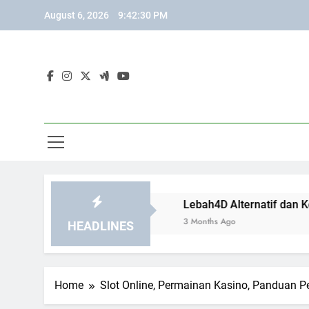
Skip
August 6, 2026
9:42:31 PM
to
content
Muz
Muzic Som
asi Informasi Akun
Lebah4D Alternatif dan Kemudahan 
3 Months Ago
HEADLINES
Home
Slot Online, Permainan Kasino, Panduan 