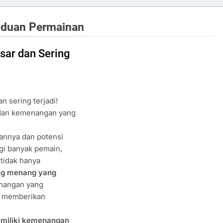
anduan Permainan
sar dan Sering
 sering terjadi!
dan kemenangan yang
annya dan potensi
gi banyak pemain,
tidak hanya
ng menang yang
enangan yang
g memberikan
emiliki kemenangan