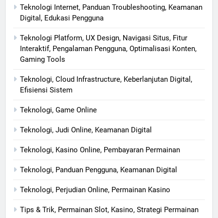
Teknologi Internet, Panduan Troubleshooting, Keamanan
Digital, Edukasi Pengguna
Teknologi Platform, UX Design, Navigasi Situs, Fitur
Interaktif, Pengalaman Pengguna, Optimalisasi Konten,
Gaming Tools
Teknologi, Cloud Infrastructure, Keberlanjutan Digital,
Efisiensi Sistem
Teknologi, Game Online
Teknologi, Judi Online, Keamanan Digital
Teknologi, Kasino Online, Pembayaran Permainan
Teknologi, Panduan Pengguna, Keamanan Digital
Teknologi, Perjudian Online, Permainan Kasino
Tips & Trik, Permainan Slot, Kasino, Strategi Permainan