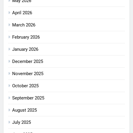
May 2026
April 2026
March 2026
February 2026
January 2026
December 2025
November 2025
October 2025
September 2025
August 2025
July 2025