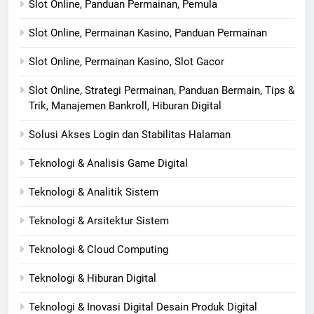
Slot Online, Panduan Permainan, Pemula
Slot Online, Permainan Kasino, Panduan Permainan
Slot Online, Permainan Kasino, Slot Gacor
Slot Online, Strategi Permainan, Panduan Bermain, Tips &
Trik, Manajemen Bankroll, Hiburan Digital
Solusi Akses Login dan Stabilitas Halaman
Teknologi & Analisis Game Digital
Teknologi & Analitik Sistem
Teknologi & Arsitektur Sistem
Teknologi & Cloud Computing
Teknologi & Hiburan Digital
Teknologi & Inovasi Digital Desain Produk Digital