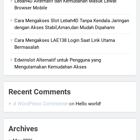
Lebah4D Alternatif dan Kemudahan Masuk Lewat
Browser Mobile
Cara Mengakses Slot Lebah4D Tanpa Kendala Jaringan
dengan Akses Stabil,Aman,dan Mudah Dipahami
Cara Mengakses LAE138 Login Saat Link Utama
Bermasalah
Edwinslot Alternatif untuk Pengguna yang
Mengutamakan Kemudahan Akses
Recent Comments
A WordPress Commenter
on
Hello world!
Archives