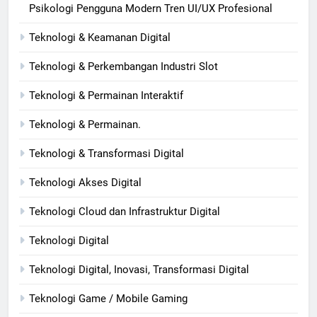
Psikologi Pengguna Modern Tren UI/UX Profesional
Teknologi & Keamanan Digital
Teknologi & Perkembangan Industri Slot
Teknologi & Permainan Interaktif
Teknologi & Permainan.
Teknologi & Transformasi Digital
Teknologi Akses Digital
Teknologi Cloud dan Infrastruktur Digital
Teknologi Digital
Teknologi Digital, Inovasi, Transformasi Digital
Teknologi Game / Mobile Gaming