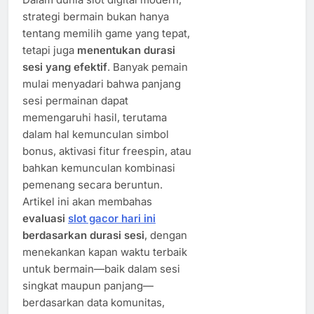
strategi bermain bukan hanya
tentang memilih game yang tepat,
tetapi juga
menentukan durasi
sesi yang efektif
. Banyak pemain
mulai menyadari bahwa panjang
sesi permainan dapat
memengaruhi hasil, terutama
dalam hal kemunculan simbol
bonus, aktivasi fitur freespin, atau
bahkan kemunculan kombinasi
pemenang secara beruntun.
Artikel ini akan membahas
evaluasi
slot gacor hari ini
berdasarkan durasi sesi
, dengan
menekankan kapan waktu terbaik
untuk bermain—baik dalam sesi
singkat maupun panjang—
berdasarkan data komunitas,