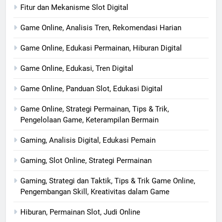
Fitur dan Mekanisme Slot Digital
Game Online, Analisis Tren, Rekomendasi Harian
Game Online, Edukasi Permainan, Hiburan Digital
Game Online, Edukasi, Tren Digital
Game Online, Panduan Slot, Edukasi Digital
Game Online, Strategi Permainan, Tips & Trik,
Pengelolaan Game, Keterampilan Bermain
Gaming, Analisis Digital, Edukasi Pemain
Gaming, Slot Online, Strategi Permainan
Gaming, Strategi dan Taktik, Tips & Trik Game Online,
Pengembangan Skill, Kreativitas dalam Game
Hiburan, Permainan Slot, Judi Online