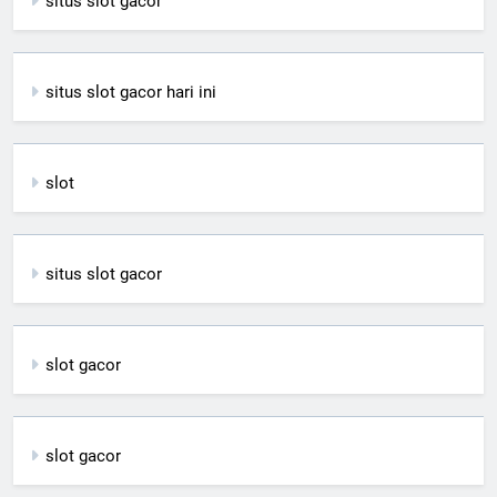
situs slot gacor
situs slot gacor hari ini
slot
situs slot gacor
slot gacor
slot gacor