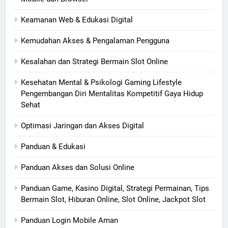
Keamanan Web & Edukasi Digital
Kemudahan Akses & Pengalaman Pengguna
Kesalahan dan Strategi Bermain Slot Online
Kesehatan Mental & Psikologi Gaming Lifestyle
Pengembangan Diri Mentalitas Kompetitif Gaya Hidup
Sehat
Optimasi Jaringan dan Akses Digital
Panduan & Edukasi
Panduan Akses dan Solusi Online
Panduan Game, Kasino Digital, Strategi Permainan, Tips
Bermain Slot, Hiburan Online, Slot Online, Jackpot Slot
Panduan Login Mobile Aman