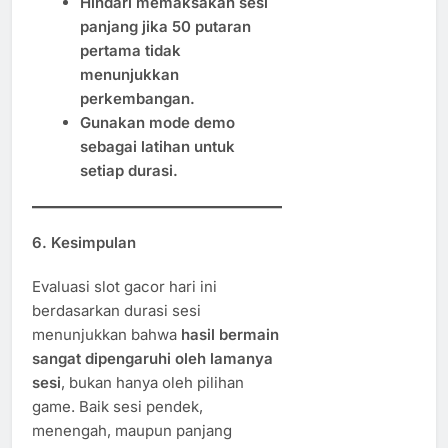
Hindari memaksakan sesi
panjang jika 50 putaran
pertama tidak
menunjukkan
perkembangan.
Gunakan mode demo
sebagai latihan untuk
setiap durasi.
6. Kesimpulan
Evaluasi slot gacor hari ini
berdasarkan durasi sesi
menunjukkan bahwa
hasil bermain
sangat dipengaruhi oleh lamanya
sesi
, bukan hanya oleh pilihan
game. Baik sesi pendek,
menengah, maupun panjang