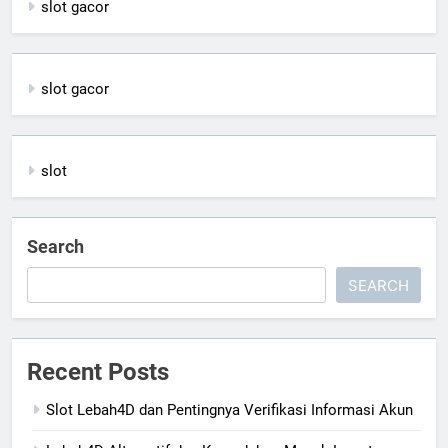
slot gacor
slot gacor
slot
Search
SEARCH
Recent Posts
Slot Lebah4D dan Pentingnya Verifikasi Informasi Akun