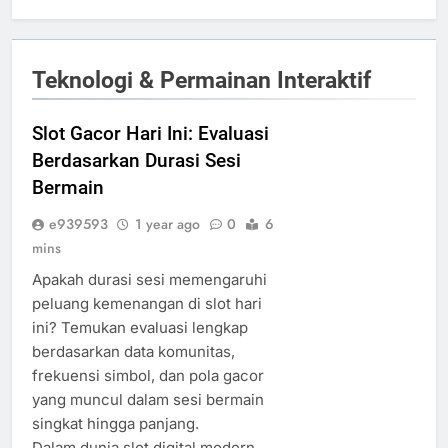
Teknologi & Permainan Interaktif
Slot Gacor Hari Ini: Evaluasi
Berdasarkan Durasi Sesi
Bermain
e939593
1 year ago
0
6
mins
Apakah durasi sesi memengaruhi
peluang kemenangan di slot hari
ini? Temukan evaluasi lengkap
berdasarkan data komunitas,
frekuensi simbol, dan pola gacor
yang muncul dalam sesi bermain
singkat hingga panjang.
Dalam dunia slot digital modern,