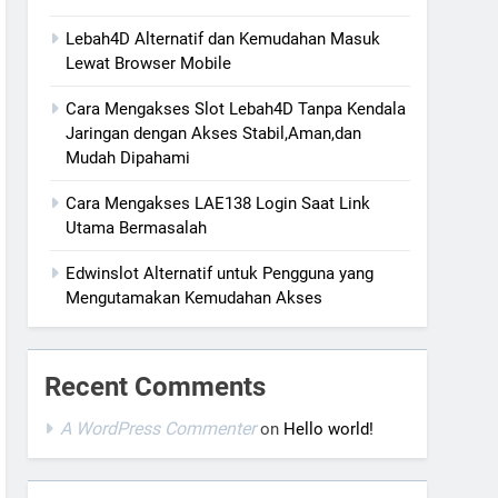
Lebah4D Alternatif dan Kemudahan Masuk
Lewat Browser Mobile
Cara Mengakses Slot Lebah4D Tanpa Kendala
Jaringan dengan Akses Stabil,Aman,dan
Mudah Dipahami
Cara Mengakses LAE138 Login Saat Link
Utama Bermasalah
Edwinslot Alternatif untuk Pengguna yang
Mengutamakan Kemudahan Akses
Recent Comments
A WordPress Commenter
on
Hello world!