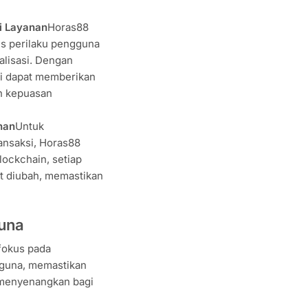
i Layanan
Horas88
is perilaku pengguna
lisasi. Dengan
i dapat memberikan
n kepuasan
nan
Untuk
ansaksi, Horas88
ockchain, setiap
at diubah, memastikan
una
fokus pada
guna, memastikan
 menyenangkan bagi