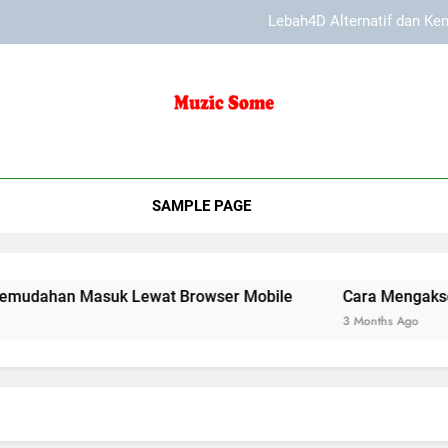
Lebah4D Alternatif dan K
Cara Mengakses Slot Lebah4D Tanpa Kendala Jaringan dengan A
Cara Mengakses LAE1
ic Some
Slot Lebah4D dan
e Menyediakan Platform Streaming Musik Dengan Berbagai Pilih
Lebah4D Alternatif dan K
SAMPLE PAGE
Cara Mengakses Slot Lebah4D Tanpa Kendala Jaringan dengan A
Cara Mengakses LAE1
Masuk Lewat Browser Mobile
Cara Mengakses Slot Leba
3 Months Ago