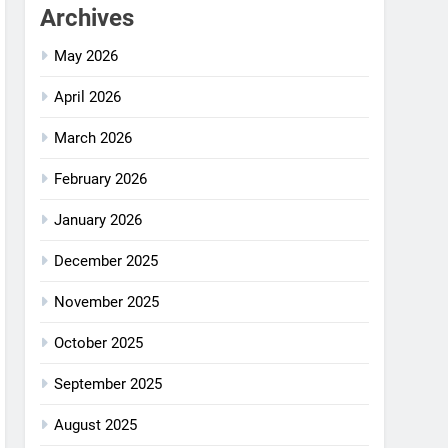
Archives
May 2026
April 2026
March 2026
February 2026
January 2026
December 2025
November 2025
October 2025
September 2025
August 2025