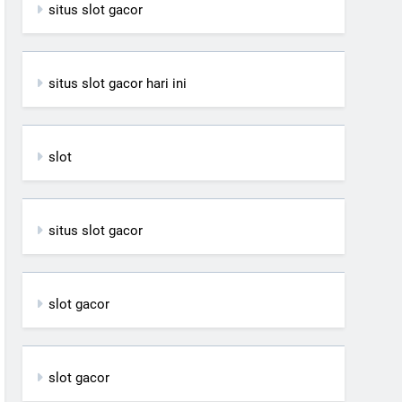
situs slot gacor
situs slot gacor hari ini
slot
situs slot gacor
slot gacor
slot gacor