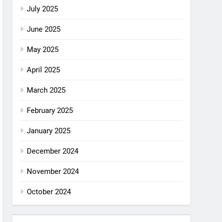
July 2025
June 2025
May 2025
April 2025
March 2025
February 2025
January 2025
December 2024
November 2024
October 2024