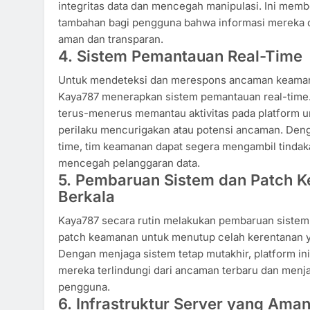
integritas data dan mencegah manipulasi. Ini mem
tambahan bagi pengguna bahwa informasi mereka 
aman dan transparan.
4. Sistem Pemantauan Real-Time
Untuk mendeteksi dan merespons ancaman keaman
Kaya787 menerapkan sistem pemantauan real-time. 
terus-menerus memantau aktivitas pada platform u
perilaku mencurigakan atau potensi ancaman. Den
time, tim keamanan dapat segera mengambil tindak
mencegah pelanggaran data.
5. Pembaruan Sistem dan Patch 
Berkala
Kaya787 secara rutin melakukan pembaruan siste
patch keamanan untuk menutup celah kerentanan 
Dengan menjaga sistem tetap mutakhir, platform i
mereka terlindungi dari ancaman terbaru dan menja
pengguna.
6. Infrastruktur Server yang Ama