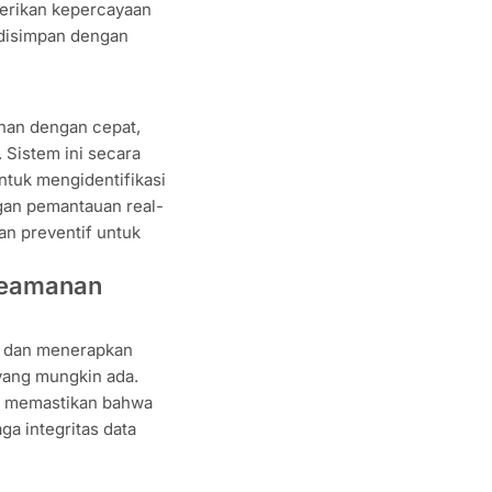
berikan kepercayaan
disimpan dengan
an dengan cepat,
Sistem ini secara
ntuk mengidentifikasi
gan pemantauan real-
an preventif untuk
Keamanan
m dan menerapkan
yang mungkin ada.
ni memastikan bahwa
ga integritas data
n