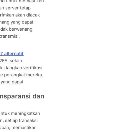
end untuk memastikan
n server tetap
kirimkan akan diacak
nang yang dapat
tidak berwenang
ransmisi.
 alternatif
2FA, selain
i langkah verifikasi
ke perangkat mereka.
 yang dapat
ansparansi dan
untuk meningkatkan
, setiap transaksi
diubah, memastikan