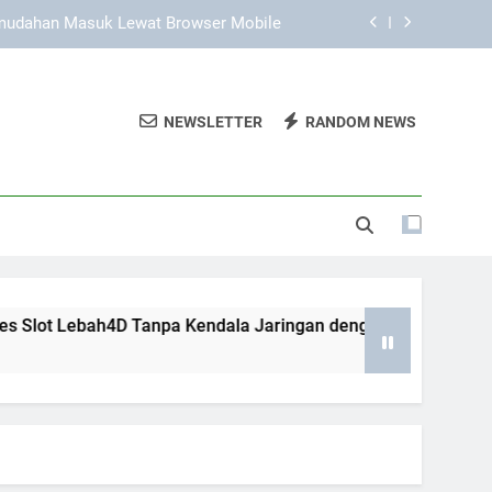
emudahan Masuk Lewat Browser Mobile
kses Stabil,Aman,dan Mudah Dipahami
38 Login Saat Link Utama Bermasalah
NEWSLETTER
RANDOM NEWS
 Pentingnya Verifikasi Informasi Akun
an Lagu Dari Artis Terbaik Dunia.
emudahan Masuk Lewat Browser Mobile
kses Stabil,Aman,dan Mudah Dipahami
38 Login Saat Link Utama Bermasalah
h4D Tanpa Kendala Jaringan dengan Akses Stabil,Aman,dan 