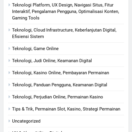
Teknologi Platform, UX Design, Navigasi Situs, Fitur
Interaktif, Pengalaman Pengguna, Optimalisasi Konten,
Gaming Tools
Teknologi, Cloud Infrastructure, Keberlanjutan Digital,
Efisiensi Sistem
Teknologi, Game Online
Teknologi, Judi Online, Keamanan Digital
Teknologi, Kasino Online, Pembayaran Permainan
Teknologi, Panduan Pengguna, Keamanan Digital
Teknologi, Perjudian Online, Permainan Kasino
Tips & Trik, Permainan Slot, Kasino, Strategi Permainan
Uncategorized