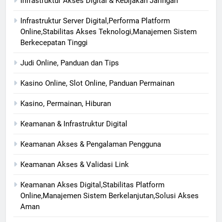
Infrastruktur Akses Digital & Kebijakan Jaringan
Infrastruktur Server Digital,Performa Platform
Online,Stabilitas Akses Teknologi,Manajemen Sistem
Berkecepatan Tinggi
Judi Online, Panduan dan Tips
Kasino Online, Slot Online, Panduan Permainan
Kasino, Permainan, Hiburan
Keamanan & Infrastruktur Digital
Keamanan Akses & Pengalaman Pengguna
Keamanan Akses & Validasi Link
Keamanan Akses Digital,Stabilitas Platform
Online,Manajemen Sistem Berkelanjutan,Solusi Akses
Aman