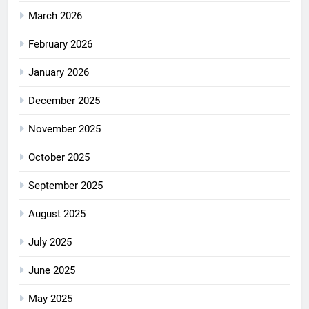
March 2026
February 2026
January 2026
December 2025
November 2025
October 2025
September 2025
August 2025
July 2025
June 2025
May 2025