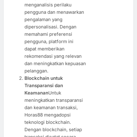
menganalisis perilaku
pengguna dan menawarkan
pengalaman yang
dipersonalisasi. Dengan
memahami preferensi
pengguna, platform ini
dapat memberikan
rekomendasi yang relevan
dan meningkatkan kepuasan
pelanggan.
Blockchain untuk
Transparansi dan
Keamanan
Untuk
meningkatkan transparansi
dan keamanan transaksi,
Horas88 mengadopsi
teknologi blockchain.
Dengan blockchain, setiap
transaksi dicatat secara