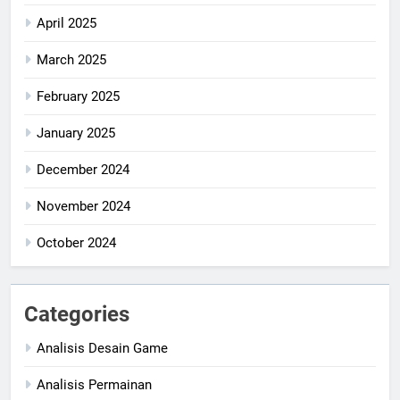
April 2025
March 2025
February 2025
January 2025
December 2024
November 2024
October 2024
Categories
Analisis Desain Game
Analisis Permainan