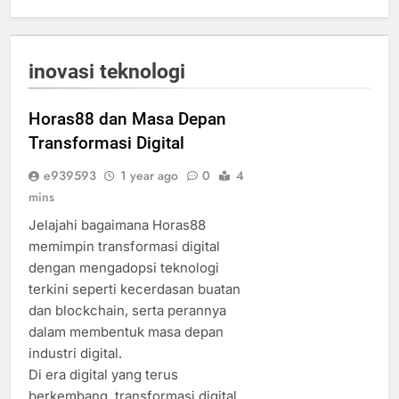
inovasi teknologi
Horas88 dan Masa Depan
Transformasi Digital
e939593
1 year ago
0
4
mins
Jelajahi bagaimana Horas88
memimpin transformasi digital
dengan mengadopsi teknologi
terkini seperti kecerdasan buatan
dan blockchain, serta perannya
dalam membentuk masa depan
industri digital.
Di era digital yang terus
berkembang, transformasi digital