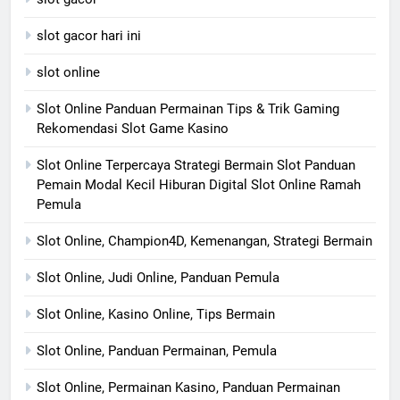
slot gacor hari ini
slot online
Slot Online Panduan Permainan Tips & Trik Gaming
Rekomendasi Slot Game Kasino
Slot Online Terpercaya Strategi Bermain Slot Panduan
Pemain Modal Kecil Hiburan Digital Slot Online Ramah
Pemula
Slot Online, Champion4D, Kemenangan, Strategi Bermain
Slot Online, Judi Online, Panduan Pemula
Slot Online, Kasino Online, Tips Bermain
Slot Online, Panduan Permainan, Pemula
Slot Online, Permainan Kasino, Panduan Permainan