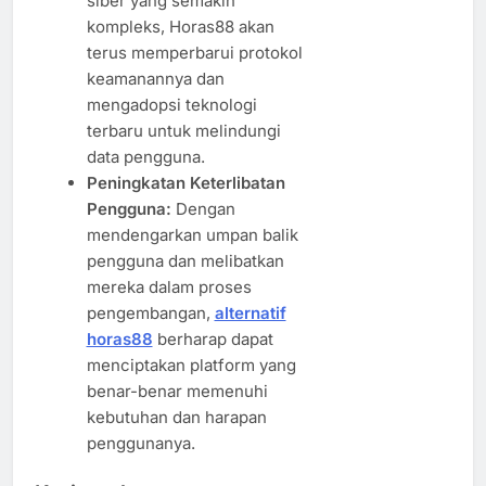
siber yang semakin
kompleks, Horas88 akan
terus memperbarui protokol
keamanannya dan
mengadopsi teknologi
terbaru untuk melindungi
data pengguna.
Peningkatan Keterlibatan
Pengguna:
Dengan
mendengarkan umpan balik
pengguna dan melibatkan
mereka dalam proses
pengembangan,
alternatif
horas88
berharap dapat
menciptakan platform yang
benar-benar memenuhi
kebutuhan dan harapan
penggunanya.