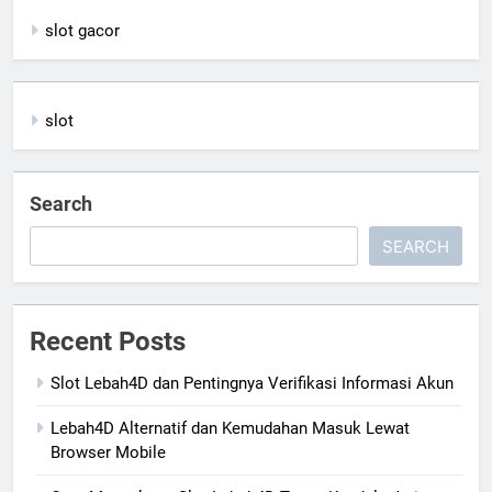
slot gacor
slot
Search
SEARCH
Recent Posts
Slot Lebah4D dan Pentingnya Verifikasi Informasi Akun
Lebah4D Alternatif dan Kemudahan Masuk Lewat
Browser Mobile