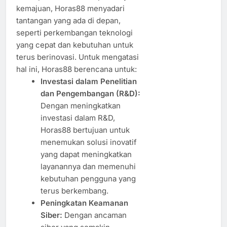
kemajuan, Horas88 menyadari
tantangan yang ada di depan,
seperti perkembangan teknologi
yang cepat dan kebutuhan untuk
terus berinovasi. Untuk mengatasi
hal ini, Horas88 berencana untuk:
Investasi dalam Penelitian
dan Pengembangan (R&D):
Dengan meningkatkan
investasi dalam R&D,
Horas88 bertujuan untuk
menemukan solusi inovatif
yang dapat meningkatkan
layanannya dan memenuhi
kebutuhan pengguna yang
terus berkembang.
Peningkatan Keamanan
Siber:
Dengan ancaman