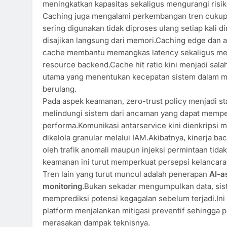
meningkatkan kapasitas sekaligus mengurangi risik
Caching juga mengalami perkembangan tren cukup
sering digunakan tidak diproses ulang setiap kali d
disajikan langsung dari memori.Caching edge dan a
cache membantu memangkas latency sekaligus me
resource backend.Cache hit ratio kini menjadi sala
utama yang menentukan kecepatan sistem dalam 
berulang.
Pada aspek keamanan, zero-trust policy menjadi st
melindungi sistem dari ancaman yang dapat memp
performa.Komunikasi antarservice kini dienkripsi 
dikelola granular melalui IAM.Akibatnya, kinerja b
oleh trafik anomali maupun injeksi permintaan tidak 
keamanan ini turut memperkuat persepsi kelancara
Tren lain yang turut muncul adalah penerapan
AI-a
monitoring
.Bukan sekadar mengumpulkan data, si
memprediksi potensi kegagalan sebelum terjadi.I
platform menjalankan mitigasi preventif sehingga 
merasakan dampak teknisnya.