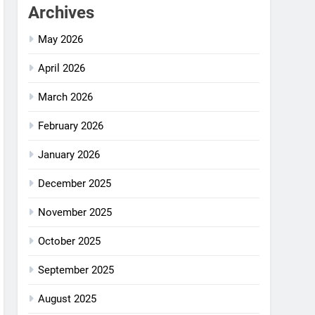
Archives
May 2026
April 2026
March 2026
February 2026
January 2026
December 2025
November 2025
October 2025
September 2025
August 2025