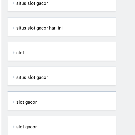
situs slot gacor
situs slot gacor hari ini
slot
situs slot gacor
slot gacor
slot gacor