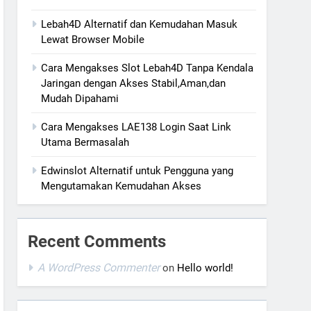
Lebah4D Alternatif dan Kemudahan Masuk
Lewat Browser Mobile
Cara Mengakses Slot Lebah4D Tanpa Kendala
Jaringan dengan Akses Stabil,Aman,dan
Mudah Dipahami
Cara Mengakses LAE138 Login Saat Link
Utama Bermasalah
Edwinslot Alternatif untuk Pengguna yang
Mengutamakan Kemudahan Akses
Recent Comments
A WordPress Commenter
on
Hello world!