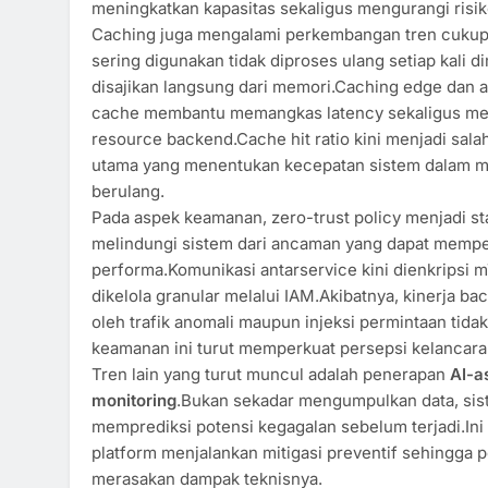
meningkatkan kapasitas sekaligus mengurangi risik
Caching juga mengalami perkembangan tren cukup
sering digunakan tidak diproses ulang setiap kali d
disajikan langsung dari memori.Caching edge dan a
cache membantu memangkas latency sekaligus me
resource backend.Cache hit ratio kini menjadi sala
utama yang menentukan kecepatan sistem dalam 
berulang.
Pada aspek keamanan, zero-trust policy menjadi st
melindungi sistem dari ancaman yang dapat memp
performa.Komunikasi antarservice kini dienkripsi 
dikelola granular melalui IAM.Akibatnya, kinerja b
oleh trafik anomali maupun injeksi permintaan tidak 
keamanan ini turut memperkuat persepsi kelancara
Tren lain yang turut muncul adalah penerapan
AI-a
monitoring
.Bukan sekadar mengumpulkan data, si
memprediksi potensi kegagalan sebelum terjadi.I
platform menjalankan mitigasi preventif sehingga 
merasakan dampak teknisnya.