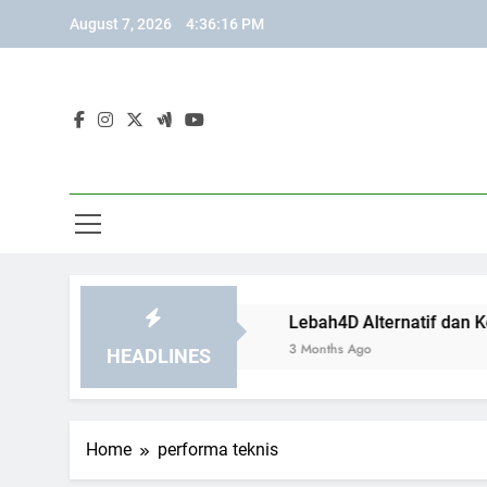
Skip
August 7, 2026
4:36:17 PM
to
content
Muz
Muzic Som
asi Informasi Akun
Lebah4D Alternatif dan Kemudahan 
3 Months Ago
HEADLINES
Home
performa teknis