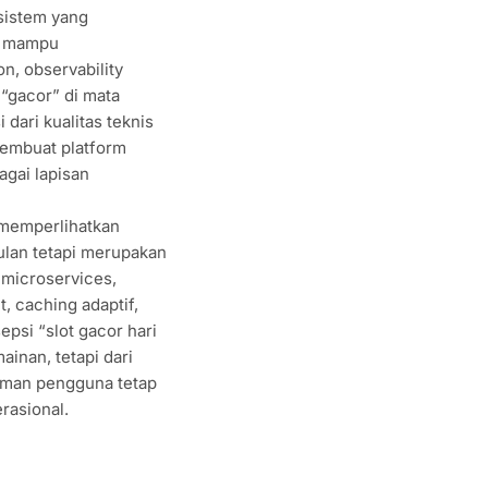
sistem yang
ng mampu
n, observability
 “gacor” di mata
dari kualitas teknis
embuat platform
agai lapisan
 memperlihatkan
ulan tetapi merupakan
 microservices,
t, caching adaptif,
epsi “slot gacor hari
ainan, tetapi dari
aman pengguna tetap
rasional.