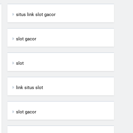
situs link slot gacor
slot gacor
slot
link situs slot
slot gacor