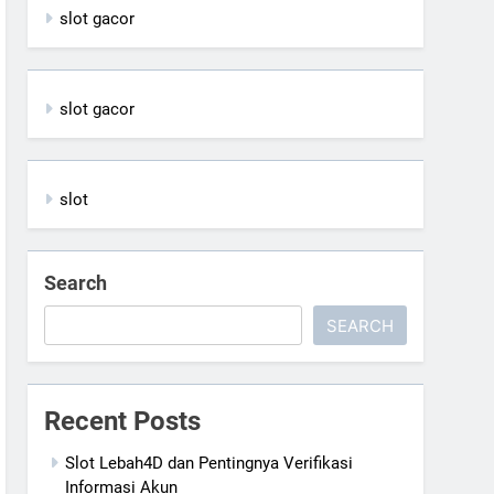
slot gacor
slot gacor
slot
Search
SEARCH
Recent Posts
Slot Lebah4D dan Pentingnya Verifikasi
Informasi Akun