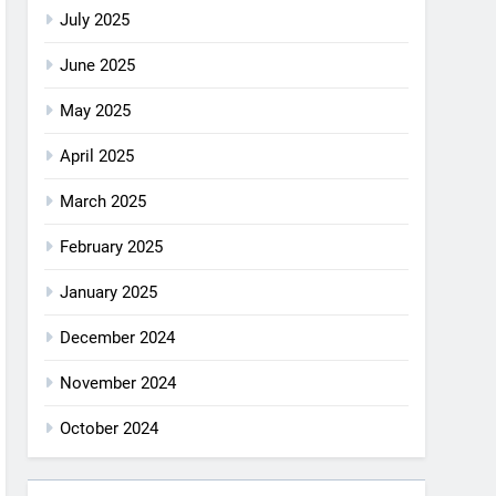
July 2025
June 2025
May 2025
April 2025
March 2025
February 2025
January 2025
December 2024
November 2024
October 2024