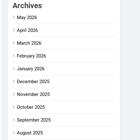
Archives
May 2026
April 2026
March 2026
February 2026
January 2026
December 2025
November 2025
October 2025
September 2025
August 2025