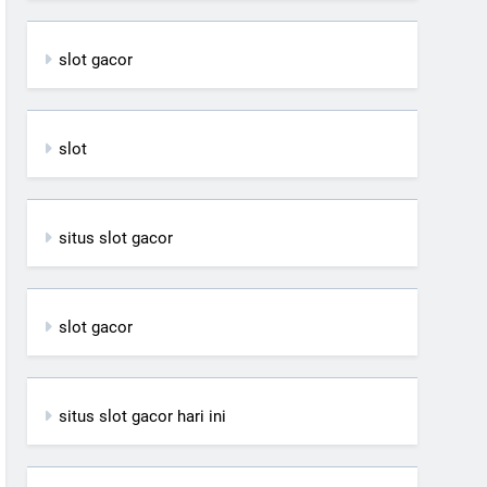
slot gacor
slot
situs slot gacor
slot gacor
situs slot gacor hari ini