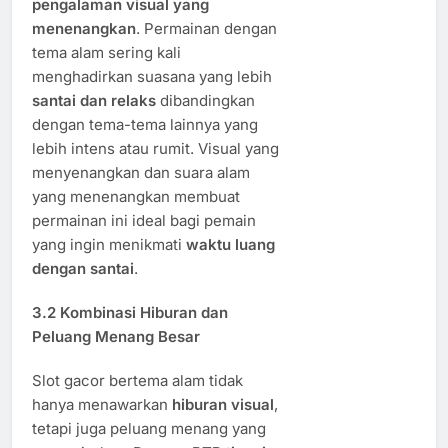
pengalaman visual yang
menenangkan
. Permainan dengan
tema alam sering kali
menghadirkan suasana yang lebih
santai dan relaks
dibandingkan
dengan tema-tema lainnya yang
lebih intens atau rumit. Visual yang
menyenangkan dan suara alam
yang menenangkan membuat
permainan ini ideal bagi pemain
yang ingin menikmati
waktu luang
dengan santai
.
3.2
Kombinasi Hiburan dan
Peluang Menang Besar
Slot gacor bertema alam tidak
hanya menawarkan
hiburan visual
,
tetapi juga peluang menang yang