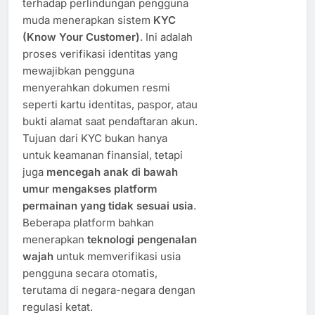
terhadap perlindungan pengguna
muda menerapkan sistem
KYC
(Know Your Customer)
. Ini adalah
proses verifikasi identitas yang
mewajibkan pengguna
menyerahkan dokumen resmi
seperti kartu identitas, paspor, atau
bukti alamat saat pendaftaran akun.
Tujuan dari KYC bukan hanya
untuk keamanan finansial, tetapi
juga
mencegah anak di bawah
umur mengakses platform
permainan yang tidak sesuai usia
.
Beberapa platform bahkan
menerapkan
teknologi pengenalan
wajah
untuk memverifikasi usia
pengguna secara otomatis,
terutama di negara-negara dengan
regulasi ketat.