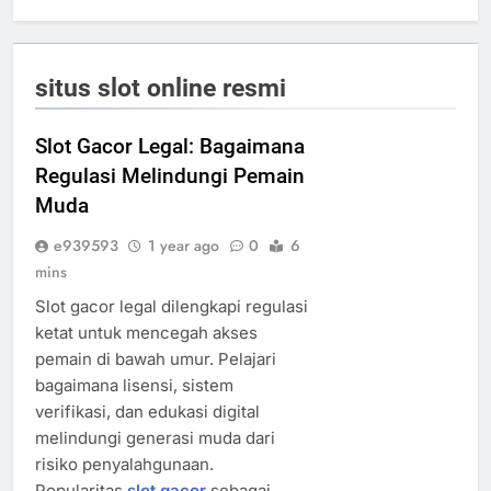
situs slot online resmi
Slot Gacor Legal: Bagaimana
Regulasi Melindungi Pemain
Muda
e939593
1 year ago
0
6
mins
Slot gacor legal dilengkapi regulasi
ketat untuk mencegah akses
pemain di bawah umur. Pelajari
bagaimana lisensi, sistem
verifikasi, dan edukasi digital
melindungi generasi muda dari
risiko penyalahgunaan.
Popularitas
slot gacor
sebagai