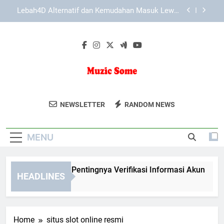
Skip
Cara Mengakses Slot Lebah4D Tanpa Kendala
to
Jaringan dengan Akses Stabil,Aman,dan Mudah
Dipahami
content
Cara Mengakses LAE138 Login Saat Link Utama
Bermasalah
Slot Lebah4D dan Pentingnya Verifikasi Informasi
Akun
Lebah4D Alternatif dan Kemudahan Masuk Lewat
Browser Mobile
Muzic Some
Muzic Some Menyediakan Platform
Cara Mengakses Slot Lebah4D Tanpa Kendala
NEWSLETTER
RANDOM NEWS
Jaringan dengan Akses Stabil,Aman,dan Mudah
Streaming Musik Dengan Berbagai
Dipahami
Cara Mengakses LAE138 Login Saat Link Utama
Pilihan Lagu Dari Artis Terbaik Dunia.
Bermasalah
MENU
ot Lebah4D dan Pentingnya Verifikasi Informasi Akun
Le
HEADLINES
Months Ago
3 
Home
situs slot online resmi