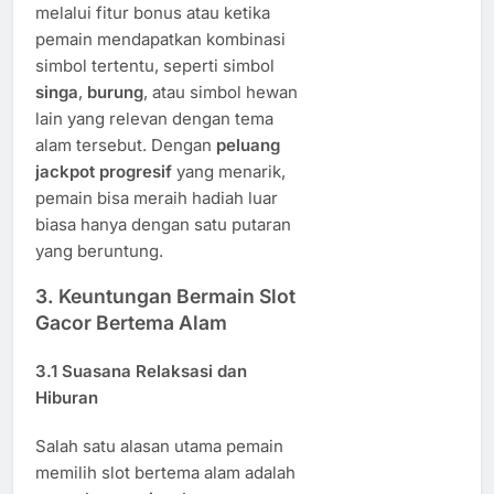
melalui fitur bonus atau ketika
pemain mendapatkan kombinasi
simbol tertentu, seperti simbol
singa
,
burung
, atau simbol hewan
lain yang relevan dengan tema
alam tersebut. Dengan
peluang
jackpot progresif
yang menarik,
pemain bisa meraih hadiah luar
biasa hanya dengan satu putaran
yang beruntung.
3.
Keuntungan Bermain Slot
Gacor Bertema Alam
3.1
Suasana Relaksasi dan
Hiburan
Salah satu alasan utama pemain
memilih slot bertema alam adalah