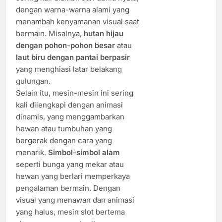
dengan warna-warna alami yang
menambah kenyamanan visual saat
bermain. Misalnya,
hutan hijau
dengan pohon-pohon besar
atau
laut biru dengan pantai berpasir
yang menghiasi latar belakang
gulungan.
Selain itu, mesin-mesin ini sering
kali dilengkapi dengan animasi
dinamis, yang menggambarkan
hewan atau tumbuhan yang
bergerak dengan cara yang
menarik.
Simbol-simbol alam
seperti bunga yang mekar atau
hewan yang berlari memperkaya
pengalaman bermain. Dengan
visual yang menawan dan animasi
yang halus, mesin slot bertema