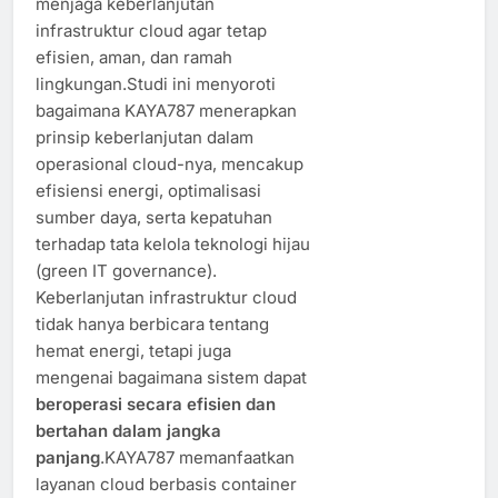
menjaga keberlanjutan
infrastruktur cloud agar tetap
efisien, aman, dan ramah
lingkungan.Studi ini menyoroti
bagaimana KAYA787 menerapkan
prinsip keberlanjutan dalam
operasional cloud-nya, mencakup
efisiensi energi, optimalisasi
sumber daya, serta kepatuhan
terhadap tata kelola teknologi hijau
(green IT governance).
Keberlanjutan infrastruktur cloud
tidak hanya berbicara tentang
hemat energi, tetapi juga
mengenai bagaimana sistem dapat
beroperasi secara efisien dan
bertahan dalam jangka
panjang
.KAYA787 memanfaatkan
layanan cloud berbasis container