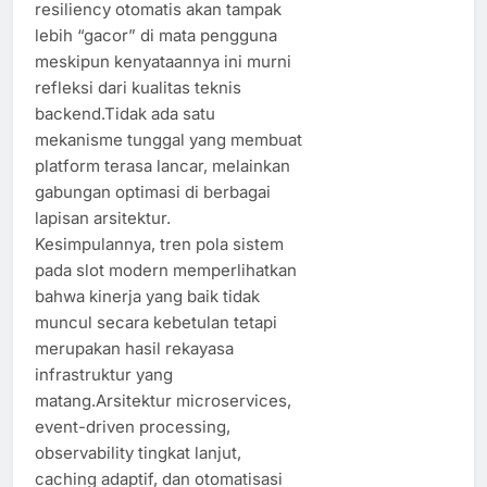
resiliency otomatis akan tampak
lebih “gacor” di mata pengguna
meskipun kenyataannya ini murni
refleksi dari kualitas teknis
backend.Tidak ada satu
mekanisme tunggal yang membuat
platform terasa lancar, melainkan
gabungan optimasi di berbagai
lapisan arsitektur.
Kesimpulannya, tren pola sistem
pada slot modern memperlihatkan
bahwa kinerja yang baik tidak
muncul secara kebetulan tetapi
merupakan hasil rekayasa
infrastruktur yang
matang.Arsitektur microservices,
event-driven processing,
observability tingkat lanjut,
caching adaptif, dan otomatisasi