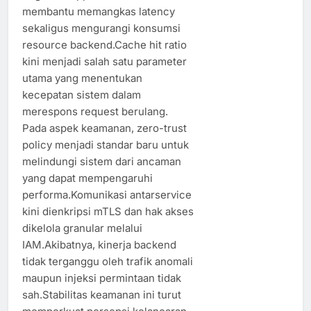
membantu memangkas latency
sekaligus mengurangi konsumsi
resource backend.Cache hit ratio
kini menjadi salah satu parameter
utama yang menentukan
kecepatan sistem dalam
merespons request berulang.
Pada aspek keamanan, zero-trust
policy menjadi standar baru untuk
melindungi sistem dari ancaman
yang dapat mempengaruhi
performa.Komunikasi antarservice
kini dienkripsi mTLS dan hak akses
dikelola granular melalui
IAM.Akibatnya, kinerja backend
tidak terganggu oleh trafik anomali
maupun injeksi permintaan tidak
sah.Stabilitas keamanan ini turut