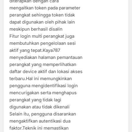
diterapkan dengan cara
mengaitkan token pada parameter
perangkat sehingga token tidak
dapat digunakan oleh pihak lain
meskipun berhasil disalin
Fitur login multi perangkat juga
membutuhkan pengelolaan sesi
aktif yang tepat.Kaya787
menyediakan halaman pemantauan
perangkat yang memperlihatkan
daftar device aktif dan lokasi akses
terbaru.Hal ini memungkinkan
pengguna mengidentifikasi login
mencurigakan serta menghapus
perangkat yang tidak lagi
digunakan atau tidak dikenali
Selain itu, pengguna disarankan
mengaktifkan autentikasi dua
faktor.Teknik ini memastikan