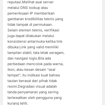
reputasi.Melihat asal server
melalui DNS lookup atau
pemeriksaan IP memberikan
gambaran kredibilitas teknis yang
tidak tampak di permukaan.
Selain elemen teknis, verifikasi
juga dapat dilakukan melalui
konsistensi antarmuka ketika link
dibuka.Link yang valid memiliki
tampilan stabil, tata letak seragam,
dan navigasi logis.Bila ada
perbedaan mencolok pada warna,
ikon, atau kesan desain “asal
tempel”, itu indikasi kuat bahwa
tautan berasal dari pihak tidak
resmi.Degradasi visual adalah
tanda penyamaran yang sering
terlewatkan oleh pengguna yang
kurang teliti.