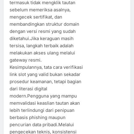
termasuk tidak mengklik tautan
sebelum memeriksa asalnya,
mengecek sertifikat, dan
membandingkan struktur domain
dengan versi resmi yang sudah
diketahui.Jika keraguan masih
tersisa, langkah terbaik adalah
melakukan akses ulang melalui
gateway resmi.
Kesimpulannya, tata cara verifikasi
link slot yang valid bukan sekadar
prosedur keamanan, tetapi bagian
dari literasi digital
modern.Pengguna yang mampu
memvalidasi keaslian tautan akan
lebih terlindungi dari penipuan
berbasis phishing maupun
pencurian data pribadi.Melalui
pengecekan teknis, konsistensi