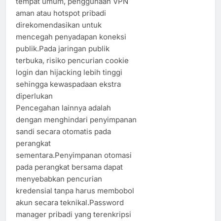
tempat umum, penggunaan VPN
aman atau hotspot pribadi
direkomendasikan untuk
mencegah penyadapan koneksi
publik.Pada jaringan publik
terbuka, risiko pencurian cookie
login dan hijacking lebih tinggi
sehingga kewaspadaan ekstra
diperlukan
Pencegahan lainnya adalah
dengan menghindari penyimpanan
sandi secara otomatis pada
perangkat
sementara.Penyimpanan otomasi
pada perangkat bersama dapat
menyebabkan pencurian
kredensial tanpa harus membobol
akun secara teknikal.Password
manager pribadi yang terenkripsi