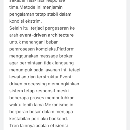
sekadar rata-rata response
time.Metode ini menjamin
pengalaman tetap stabil dalam
kondisi ekstrim.
Selain itu, terjadi pergeseran ke
arah
event-driven architecture
untuk menangani beban
pemrosesan kompleks.Platform
menggunakan message broker
agar permintaan tidak langsung
menumpuk pada layanan inti tetapi
lewat antrian terstruktur.Event-
driven processing memungkinkan
sistem tetap responsif meski
beberapa proses membutuhkan
waktu lebih lama.Mekanisme ini
berperan besar dalam menjaga
kestabilan perilaku backend.
Tren lainnya adalah efisiensi