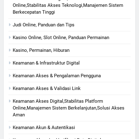
Online,Stabilitas Akses Teknologi,Manajemen Sistem
Berkecepatan Tinggi
Judi Online, Panduan dan Tips
Kasino Online, Slot Online, Panduan Permainan
Kasino, Permainan, Hiburan
Keamanan & Infrastruktur Digital
Keamanan Akses & Pengalaman Pengguna
Keamanan Akses & Validasi Link
Keamanan Akses Digital,Stabilitas Platform
Online,Manajemen Sistem Berkelanjutan,Solusi Akses
Aman
Keamanan Akun & Autentikasi