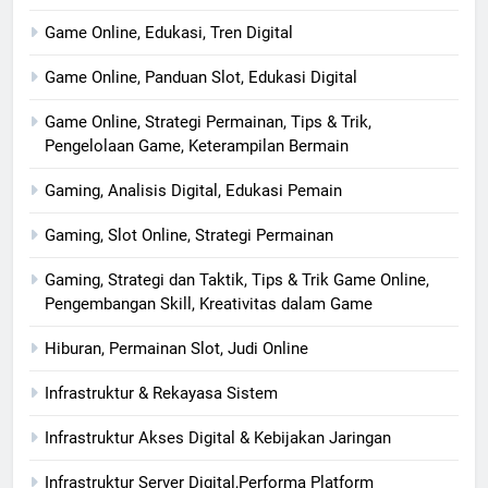
Game Online, Edukasi, Tren Digital
Game Online, Panduan Slot, Edukasi Digital
Game Online, Strategi Permainan, Tips & Trik,
Pengelolaan Game, Keterampilan Bermain
Gaming, Analisis Digital, Edukasi Pemain
Gaming, Slot Online, Strategi Permainan
Gaming, Strategi dan Taktik, Tips & Trik Game Online,
Pengembangan Skill, Kreativitas dalam Game
Hiburan, Permainan Slot, Judi Online
Infrastruktur & Rekayasa Sistem
Infrastruktur Akses Digital & Kebijakan Jaringan
Infrastruktur Server Digital,Performa Platform