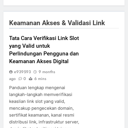
Keamanan Akses & Validasi Link
Tata Cara Verifikasi Link Slot
yang Valid untuk
Perlindungan Pengguna dan
Keamanan Akses Digital
e939593
9 months
ago
0
6 mins
Panduan lengkap mengenai
langkah-langkah memverifikasi
keaslian link slot yang valid,
mencakup pengecekan domain,
sertifikat keamanan, kanal resmi
distribusi link, infrastruktur server,