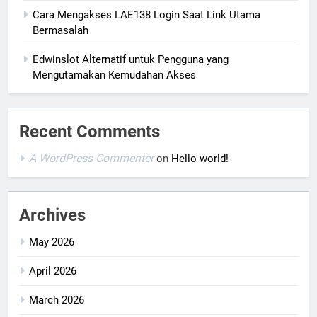
Cara Mengakses LAE138 Login Saat Link Utama
Bermasalah
Edwinslot Alternatif untuk Pengguna yang
Mengutamakan Kemudahan Akses
Recent Comments
A WordPress Commenter
on
Hello world!
Archives
May 2026
April 2026
March 2026