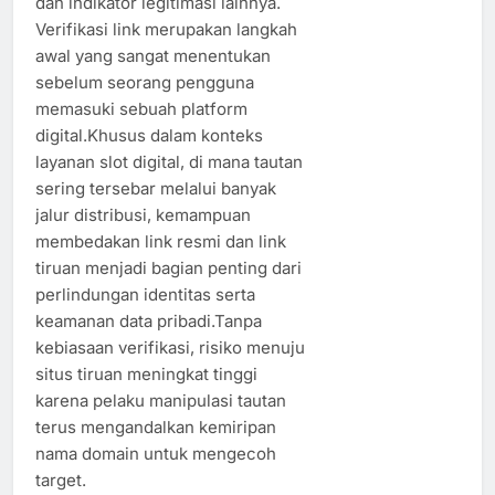
dan indikator legitimasi lainnya.
Verifikasi link merupakan langkah
awal yang sangat menentukan
sebelum seorang pengguna
memasuki sebuah platform
digital.Khusus dalam konteks
layanan slot digital, di mana tautan
sering tersebar melalui banyak
jalur distribusi, kemampuan
membedakan link resmi dan link
tiruan menjadi bagian penting dari
perlindungan identitas serta
keamanan data pribadi.Tanpa
kebiasaan verifikasi, risiko menuju
situs tiruan meningkat tinggi
karena pelaku manipulasi tautan
terus mengandalkan kemiripan
nama domain untuk mengecoh
target.