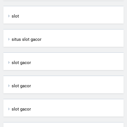
slot
situs slot gacor
slot gacor
slot gacor
slot gacor