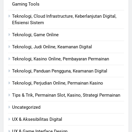
Gaming Tools
Teknologi, Cloud Infrastructure, Keberlanjutan Digital,
Efisiensi Sistem
Teknologi, Game Online
Teknologi, Judi Online, Keamanan Digital
Teknologi, Kasino Online, Pembayaran Permainan
Teknologi, Panduan Pengguna, Keamanan Digital
Teknologi, Perjudian Online, Permainan Kasino
Tips & Trik, Permainan Slot, Kasino, Strategi Permainan
Uncategorized
UX & Aksesibilitas Digital
UX & Game Interface Design