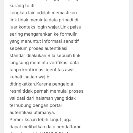
kurang teliti.
Langkah lain adalah memastikan
link tidak meminta data pribadi di
luar konteks login wajar.Link palsu
sering mengarahkan ke formulir
yang menuntut informasi sensitif
sebelum proses autentikasi
standar dilakukan.Bila sebuah link
langsung meminta verifikasi data
tanpa konfirmasi identitas awal,
kehati-hatian wajib
ditingkatkan.Karena pengelola
resmi tidak pernah memulai proses
validasi dari halaman yang tidak
terhubung dengan portal
autentikasi utamanya.
Pemeriksaan lebih lanjut juga
dapat melibatkan data pendaftaran