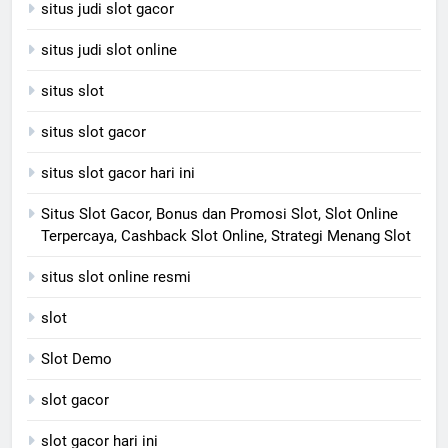
situs judi slot gacor
situs judi slot online
situs slot
situs slot gacor
situs slot gacor hari ini
Situs Slot Gacor, Bonus dan Promosi Slot, Slot Online
Terpercaya, Cashback Slot Online, Strategi Menang Slot
situs slot online resmi
slot
Slot Demo
slot gacor
slot gacor hari ini