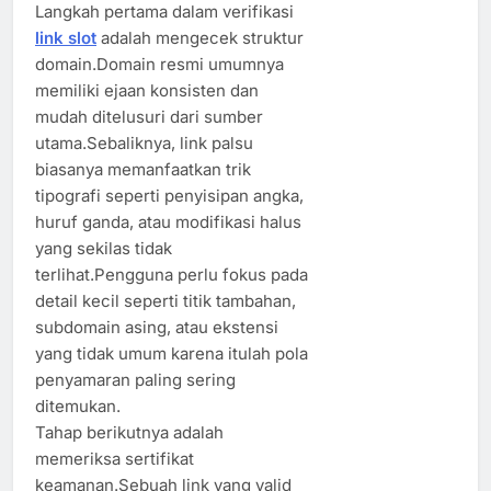
Langkah pertama dalam verifikasi
link slot
adalah mengecek struktur
domain.Domain resmi umumnya
memiliki ejaan konsisten dan
mudah ditelusuri dari sumber
utama.Sebaliknya, link palsu
biasanya memanfaatkan trik
tipografi seperti penyisipan angka,
huruf ganda, atau modifikasi halus
yang sekilas tidak
terlihat.Pengguna perlu fokus pada
detail kecil seperti titik tambahan,
subdomain asing, atau ekstensi
yang tidak umum karena itulah pola
penyamaran paling sering
ditemukan.
Tahap berikutnya adalah
memeriksa sertifikat
keamanan.Sebuah link yang valid