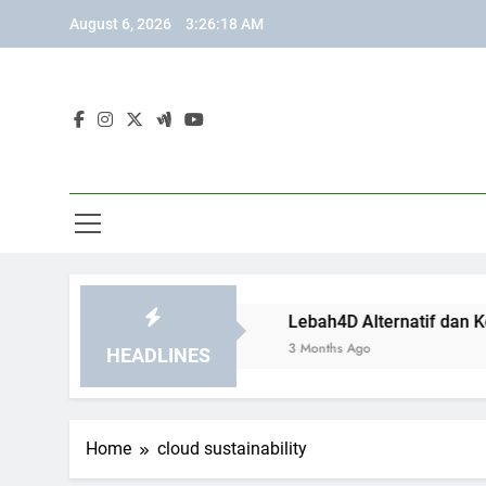
Skip
August 6, 2026
3:26:19 AM
to
content
Muz
Muzic Som
si Informasi Akun
Lebah4D Alternatif dan Kemudahan 
3 Months Ago
HEADLINES
Home
cloud sustainability