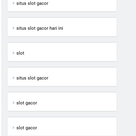
situs slot gacor
situs slot gacor hari ini
slot
situs slot gacor
slot gacor
slot gacor