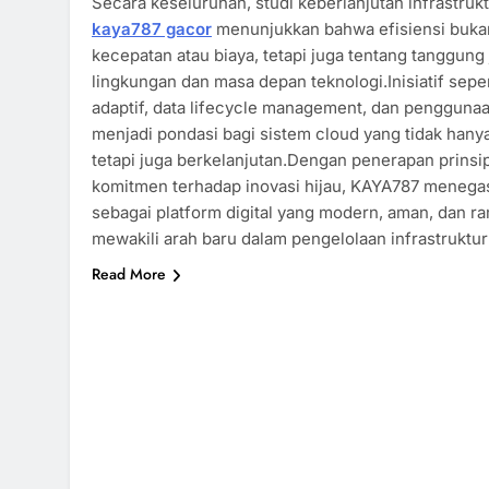
Secara keseluruhan, studi keberlanjutan infrastruk
kaya787 gacor
menunjukkan bahwa efisiensi buka
kecepatan atau biaya, tetapi juga tentang tanggung
lingkungan dan masa depan teknologi.Inisiatif seper
adaptif, data lifecycle management, dan penggunaa
menjadi pondasi bagi sistem cloud yang tidak hany
tetapi juga berkelanjutan.Dengan penerapan prinsi
komitmen terhadap inovasi hijau, KAYA787 menega
sebagai platform digital yang modern, aman, dan 
mewakili arah baru dalam pengelolaan infrastruktu
Read More