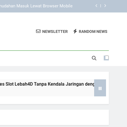
emudahan Masuk Lewat Browser Mobile
kses Stabil,Aman,dan Mudah Dipahami
38 Login Saat Link Utama Bermasalah
NEWSLETTER
RANDOM NEWS
 Pentingnya Verifikasi Informasi Akun
an Lagu Dari Artis Terbaik Dunia.
emudahan Masuk Lewat Browser Mobile
kses Stabil,Aman,dan Mudah Dipahami
38 Login Saat Link Utama Bermasalah
h4D Tanpa Kendala Jaringan dengan Akses Stabil,Aman,dan