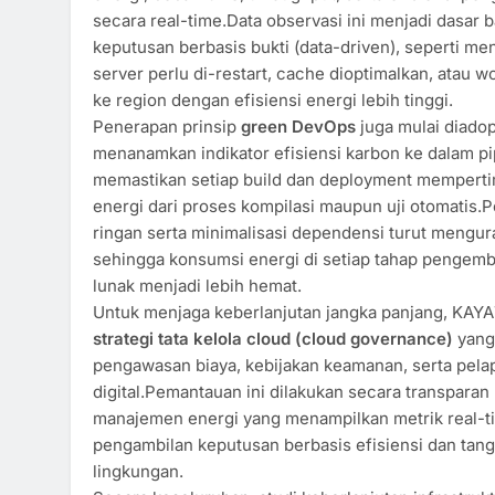
secara real-time.Data observasi ini menjadi dasar 
keputusan berbasis bukti (data-driven), seperti m
server perlu di-restart, cache dioptimalkan, atau 
ke region dengan efisiensi energi lebih tinggi.
Penerapan prinsip
green DevOps
juga mulai diado
menanamkan indikator efisiensi karbon ke dalam pi
memastikan setiap build dan deployment memper
energi dari proses kompilasi maupun uji otomatis
ringan serta minimalisasi dependensi turut mengur
sehingga konsumsi energi di setiap tahap pengem
lunak menjadi lebih hemat.
Untuk menjaga keberlanjutan jangka panjang, KA
strategi tata kelola cloud (cloud governance)
yang
pengawasan biaya, kebijakan keamanan, serta pela
digital.Pemantauan ini dilakukan secara transparan
manajemen energi yang menampilkan metrik real-
pengambilan keputusan berbasis efisiensi dan tan
lingkungan.