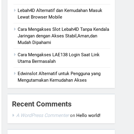
Lebah4D Alternatif dan Kemudahan Masuk
Lewat Browser Mobile
Cara Mengakses Slot Lebah4D Tanpa Kendala
Jaringan dengan Akses Stabil,Aman,dan
Mudah Dipahami
Cara Mengakses LAE138 Login Saat Link
Utama Bermasalah
Edwinslot Alternatif untuk Pengguna yang
Mengutamakan Kemudahan Akses
Recent Comments
A WordPress Commenter
on
Hello world!