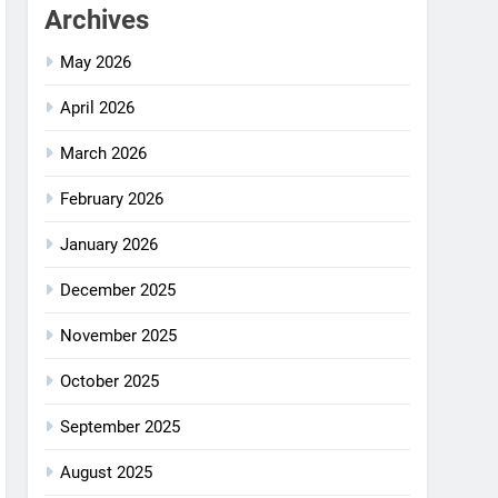
Archives
May 2026
April 2026
March 2026
February 2026
January 2026
December 2025
November 2025
October 2025
September 2025
August 2025