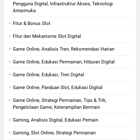
Pengguna Digital, Infrastruktur Akses, Teknologi
Antarmuka
Fitur & Bonus Slot
Fitur dan Mekanisme Slot Digital
Game Online, Analisis Tren, Rekomendasi Harian
Game Online, Edukasi Permainan, Hiburan Digital
Game Online, Edukasi, Tren Digital
Game Online, Panduan Slot, Edukasi Digital
Game Online, Strategi Permainan, Tips & Trik,
Pengelolaan Game, Keterampilan Bermain
Gaming, Analisis Digital, Edukasi Pemain
Gaming, Slot Online, Strategi Permainan