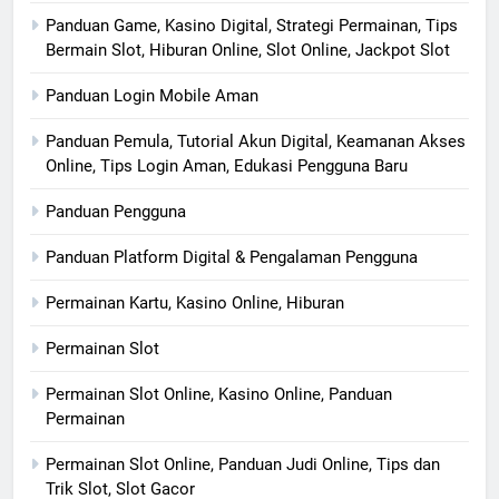
Panduan Game, Kasino Digital, Strategi Permainan, Tips
Bermain Slot, Hiburan Online, Slot Online, Jackpot Slot
Panduan Login Mobile Aman
Panduan Pemula, Tutorial Akun Digital, Keamanan Akses
Online, Tips Login Aman, Edukasi Pengguna Baru
Panduan Pengguna
Panduan Platform Digital & Pengalaman Pengguna
Permainan Kartu, Kasino Online, Hiburan
Permainan Slot
Permainan Slot Online, Kasino Online, Panduan
Permainan
Permainan Slot Online, Panduan Judi Online, Tips dan
Trik Slot, Slot Gacor