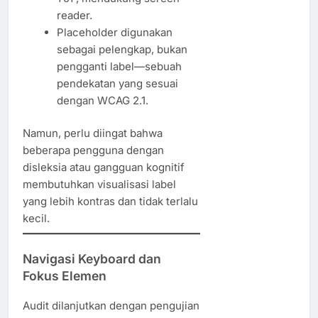
reader.
Placeholder digunakan
sebagai pelengkap, bukan
pengganti label—sebuah
pendekatan yang sesuai
dengan WCAG 2.1.
Namun, perlu diingat bahwa
beberapa pengguna dengan
disleksia atau gangguan kognitif
membutuhkan visualisasi label
yang lebih kontras dan tidak terlalu
kecil.
Navigasi Keyboard dan
Fokus Elemen
Audit dilanjutkan dengan pengujian