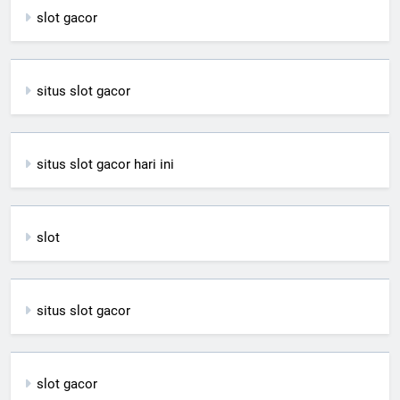
slot gacor
situs slot gacor
situs slot gacor hari ini
slot
situs slot gacor
slot gacor