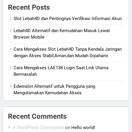
Recent Posts
Slot Lebah4D dan Pentingnya Verifikasi Informasi Akun
Lebah4D Alternatif dan Kemudahan Masuk Lewat
Browser Mobile
Cara Mengakses Slot Lebah4D Tanpa Kendala Jaringan
dengan Akses Stabil,Aman,dan Mudah Dipahami
Cara Mengakses LAE138 Login Saat Link Utama
Bermasalah
Edwinslot Alternatif untuk Pengguna yang
Mengutamakan Kemudahan Akses
Recent Comments
A WordPress Commenter
on
Hello world!