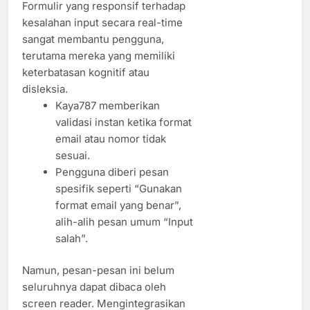
Formulir yang responsif terhadap
kesalahan input secara real-time
sangat membantu pengguna,
terutama mereka yang memiliki
keterbatasan kognitif atau
disleksia.
Kaya787 memberikan
validasi instan ketika format
email atau nomor tidak
sesuai.
Pengguna diberi pesan
spesifik seperti “Gunakan
format email yang benar”,
alih-alih pesan umum “Input
salah”.
Namun, pesan-pesan ini belum
seluruhnya dapat dibaca oleh
screen reader. Mengintegrasikan