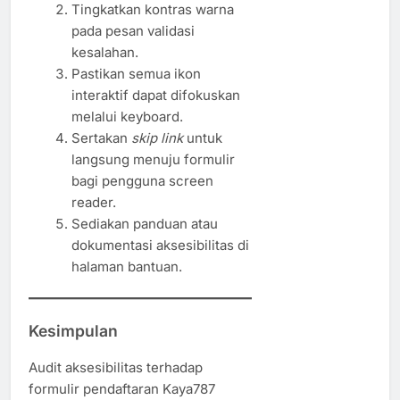
Tingkatkan kontras warna
pada pesan validasi
kesalahan.
Pastikan semua ikon
interaktif dapat difokuskan
melalui keyboard.
Sertakan
skip link
untuk
langsung menuju formulir
bagi pengguna screen
reader.
Sediakan panduan atau
dokumentasi aksesibilitas di
halaman bantuan.
Kesimpulan
Audit aksesibilitas terhadap
formulir pendaftaran Kaya787