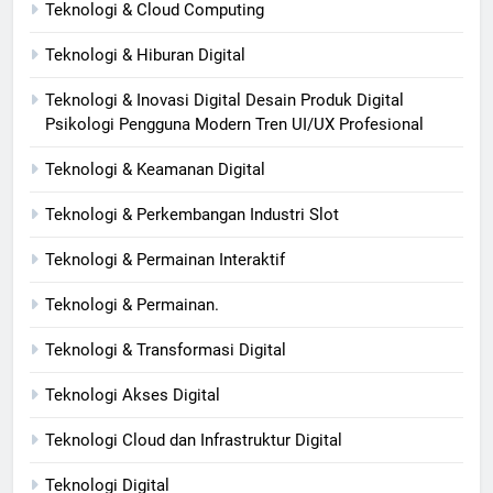
Teknologi & Cloud Computing
Teknologi & Hiburan Digital
Teknologi & Inovasi Digital Desain Produk Digital
Psikologi Pengguna Modern Tren UI/UX Profesional
Teknologi & Keamanan Digital
Teknologi & Perkembangan Industri Slot
Teknologi & Permainan Interaktif
Teknologi & Permainan.
Teknologi & Transformasi Digital
Teknologi Akses Digital
Teknologi Cloud dan Infrastruktur Digital
Teknologi Digital