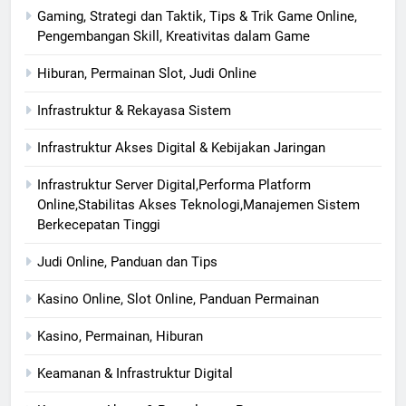
Gaming, Strategi dan Taktik, Tips & Trik Game Online,
Pengembangan Skill, Kreativitas dalam Game
Hiburan, Permainan Slot, Judi Online
Infrastruktur & Rekayasa Sistem
Infrastruktur Akses Digital & Kebijakan Jaringan
Infrastruktur Server Digital,Performa Platform
Online,Stabilitas Akses Teknologi,Manajemen Sistem
Berkecepatan Tinggi
Judi Online, Panduan dan Tips
Kasino Online, Slot Online, Panduan Permainan
Kasino, Permainan, Hiburan
Keamanan & Infrastruktur Digital