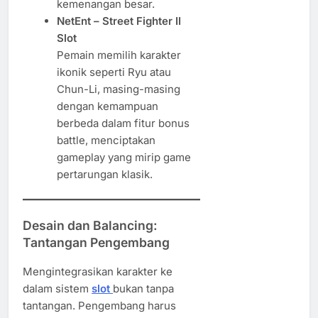
kemenangan besar.
NetEnt – Street Fighter II
Slot
Pemain memilih karakter
ikonik seperti Ryu atau
Chun-Li, masing-masing
dengan kemampuan
berbeda dalam fitur bonus
battle, menciptakan
gameplay yang mirip game
pertarungan klasik.
Desain dan Balancing:
Tantangan Pengembang
Mengintegrasikan karakter ke
dalam sistem
slot
bukan tanpa
tantangan. Pengembang harus