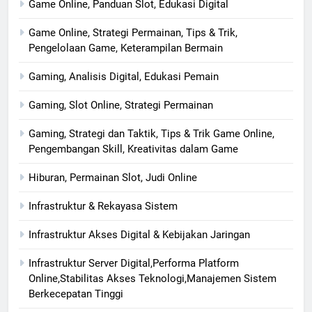
Game Online, Panduan Slot, Edukasi Digital
Game Online, Strategi Permainan, Tips & Trik,
Pengelolaan Game, Keterampilan Bermain
Gaming, Analisis Digital, Edukasi Pemain
Gaming, Slot Online, Strategi Permainan
Gaming, Strategi dan Taktik, Tips & Trik Game Online,
Pengembangan Skill, Kreativitas dalam Game
Hiburan, Permainan Slot, Judi Online
Infrastruktur & Rekayasa Sistem
Infrastruktur Akses Digital & Kebijakan Jaringan
Infrastruktur Server Digital,Performa Platform
Online,Stabilitas Akses Teknologi,Manajemen Sistem
Berkecepatan Tinggi