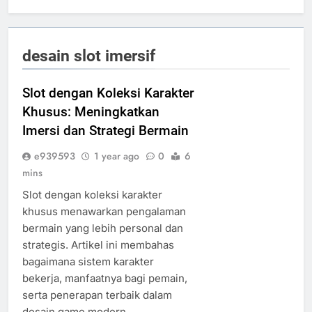
desain slot imersif
Slot dengan Koleksi Karakter
Khusus: Meningkatkan
Imersi dan Strategi Bermain
e939593
1 year ago
0
6
mins
Slot dengan koleksi karakter
khusus menawarkan pengalaman
bermain yang lebih personal dan
strategis. Artikel ini membahas
bagaimana sistem karakter
bekerja, manfaatnya bagi pemain,
serta penerapan terbaik dalam
desain game modern.