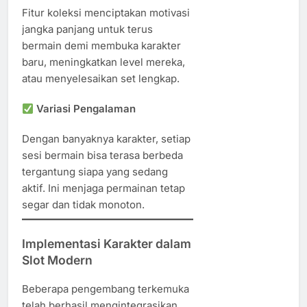
Fitur koleksi menciptakan motivasi
jangka panjang untuk terus
bermain demi membuka karakter
baru, meningkatkan level mereka,
atau menyelesaikan set lengkap.
Variasi Pengalaman
Dengan banyaknya karakter, setiap
sesi bermain bisa terasa berbeda
tergantung siapa yang sedang
aktif. Ini menjaga permainan tetap
segar dan tidak monoton.
Implementasi Karakter dalam
Slot Modern
Beberapa pengembang terkemuka
telah berhasil mengintegrasikan