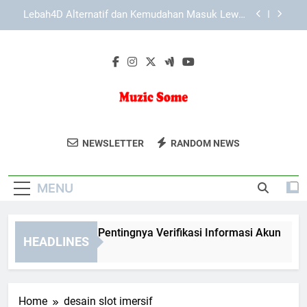
Skip
Cara Mengakses Slot Lebah4D Tanpa Kendala
to
Jaringan dengan Akses Stabil,Aman,dan Mudah
Dipahami
content
Cara Mengakses LAE138 Login Saat Link Utama
Bermasalah
Slot Lebah4D dan Pentingnya Verifikasi Informasi
Akun
Lebah4D Alternatif dan Kemudahan Masuk Lewat
Browser Mobile
Muzic Some
Muzic Some Menyediakan Platform
Cara Mengakses Slot Lebah4D Tanpa Kendala
NEWSLETTER
RANDOM NEWS
Jaringan dengan Akses Stabil,Aman,dan Mudah
Streaming Musik Dengan Berbagai
Dipahami
Cara Mengakses LAE138 Login Saat Link Utama
Pilihan Lagu Dari Artis Terbaik Dunia.
Bermasalah
MENU
ot Lebah4D dan Pentingnya Verifikasi Informasi Akun
Le
HEADLINES
Months Ago
3 
Home
desain slot imersif