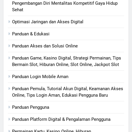
Pengembangan Diri Mentalitas Kompetitif Gaya Hidup
Sehat
Optimasi Jaringan dan Akses Digital
Panduan & Edukasi
Panduan Akses dan Solusi Online
Panduan Game, Kasino Digital, Strategi Permainan, Tips
Bermain Slot, Hiburan Online, Slot Online, Jackpot Slot
Panduan Login Mobile Aman
Panduan Pemula, Tutorial Akun Digital, Keamanan Akses
Online, Tips Login Aman, Edukasi Pengguna Baru
Panduan Pengguna
Panduan Platform Digital & Pengalaman Pengguna
Permainan Kartu, Kasino Online, Hiburan