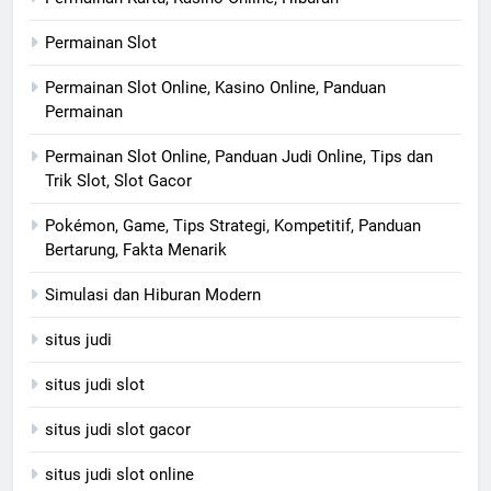
Permainan Slot
Permainan Slot Online, Kasino Online, Panduan
Permainan
Permainan Slot Online, Panduan Judi Online, Tips dan
Trik Slot, Slot Gacor
Pokémon, Game, Tips Strategi, Kompetitif, Panduan
Bertarung, Fakta Menarik
Simulasi dan Hiburan Modern
situs judi
situs judi slot
situs judi slot gacor
situs judi slot online