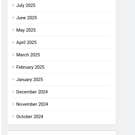
July 2025
June 2025
May 2025
April 2025
March 2025
February 2025
January 2025
December 2024
November 2024
October 2024