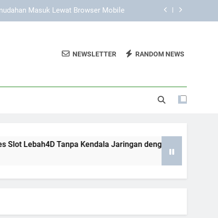
emudahan Masuk Lewat Browser Mobile
kses Stabil,Aman,dan Mudah Dipahami
38 Login Saat Link Utama Bermasalah
NEWSLETTER
RANDOM NEWS
 Pentingnya Verifikasi Informasi Akun
an Lagu Dari Artis Terbaik Dunia.
emudahan Masuk Lewat Browser Mobile
kses Stabil,Aman,dan Mudah Dipahami
38 Login Saat Link Utama Bermasalah
ebah4D Tanpa Kendala Jaringan dengan Akses Stabil,Aman,d