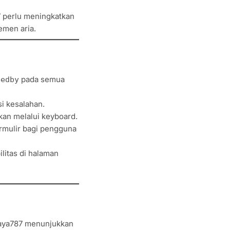
 perlu meningkatkan
men aria.
pada semua
bedby
i kesalahan.
kan melalui keyboard.
rmulir bagi pengguna
litas di halaman
 Kaya787 menunjukkan