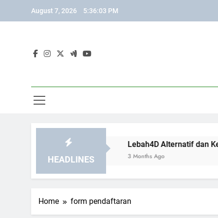
Skip
August 7, 2026
5:36:04 PM
to
content
Muz
Muzic Som
ikasi Informasi Akun
Lebah4D Alternatif dan Kemudaha
3 Months Ago
HEADLINES
Home
form pendaftaran