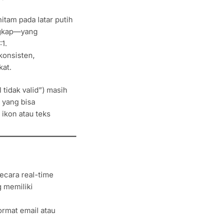
tam pada latar putih
engkap—yang
1.
konsisten,
at.
 tidak valid”) masih
 yang bisa
 ikon atau teks
ecara real-time
 memiliki
ormat email atau