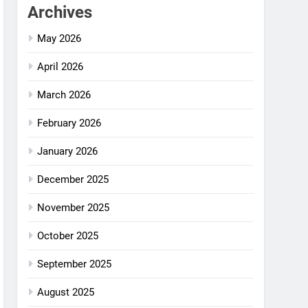
Archives
May 2026
April 2026
March 2026
February 2026
January 2026
December 2025
November 2025
October 2025
September 2025
August 2025