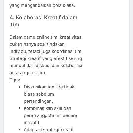
yang mengandalkan pola biasa.
4.
Kolaborasi Kreatif dalam
Tim
Dalam game online tim, kreativitas
bukan hanya soal tindakan
individu, tetapi juga koordinasi tim.
Strategi kreatif yang efektif sering
muncul dari diskusi dan kolaborasi
antaranggota tim.
Tips:
Diskusikan ide-ide tidak
biasa sebelum
pertandingan.
Kombinasikan skill dan
peran anggota tim secara
inovatif.
Adaptasi strategi kreatif