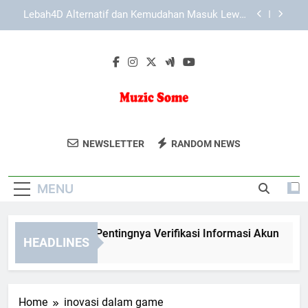
Skip
Cara Mengakses Slot Lebah4D Tanpa Kendala
to
Jaringan dengan Akses Stabil,Aman,dan Mudah
Dipahami
content
Cara Mengakses LAE138 Login Saat Link Utama
Bermasalah
Slot Lebah4D dan Pentingnya Verifikasi Informasi
Akun
Lebah4D Alternatif dan Kemudahan Masuk Lewat
Browser Mobile
Muzic Some
Muzic Some Menyediakan Platform
Cara Mengakses Slot Lebah4D Tanpa Kendala
NEWSLETTER
RANDOM NEWS
Jaringan dengan Akses Stabil,Aman,dan Mudah
Streaming Musik Dengan Berbagai
Dipahami
Cara Mengakses LAE138 Login Saat Link Utama
Pilihan Lagu Dari Artis Terbaik Dunia.
Bermasalah
MENU
ot Lebah4D dan Pentingnya Verifikasi Informasi Akun
Le
HEADLINES
onths Ago
3 M
Home
inovasi dalam game