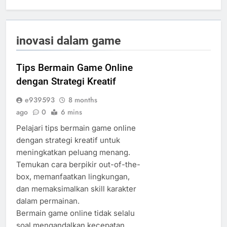
inovasi dalam game
Tips Bermain Game Online
dengan Strategi Kreatif
e939593
8 months
ago
0
6 mins
Pelajari tips bermain game online
dengan strategi kreatif untuk
meningkatkan peluang menang.
Temukan cara berpikir out-of-the-
box, memanfaatkan lingkungan,
dan memaksimalkan skill karakter
dalam permainan.
Bermain game online tidak selalu
soal mengandalkan kecepatan