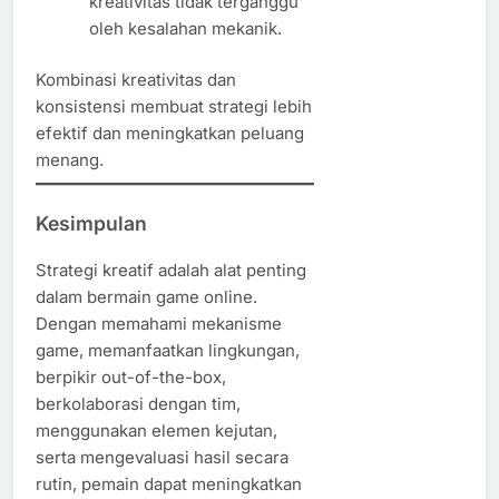
kreativitas tidak terganggu
oleh kesalahan mekanik.
Kombinasi kreativitas dan
konsistensi membuat strategi lebih
efektif dan meningkatkan peluang
menang.
Kesimpulan
Strategi kreatif adalah alat penting
dalam bermain game online.
Dengan memahami mekanisme
game, memanfaatkan lingkungan,
berpikir out-of-the-box,
berkolaborasi dengan tim,
menggunakan elemen kejutan,
serta mengevaluasi hasil secara
rutin, pemain dapat meningkatkan