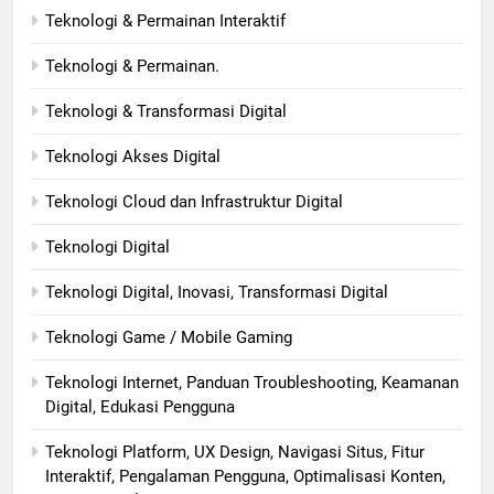
Teknologi & Permainan Interaktif
Teknologi & Permainan.
Teknologi & Transformasi Digital
Teknologi Akses Digital
Teknologi Cloud dan Infrastruktur Digital
Teknologi Digital
Teknologi Digital, Inovasi, Transformasi Digital
Teknologi Game / Mobile Gaming
Teknologi Internet, Panduan Troubleshooting, Keamanan
Digital, Edukasi Pengguna
Teknologi Platform, UX Design, Navigasi Situs, Fitur
Interaktif, Pengalaman Pengguna, Optimalisasi Konten,