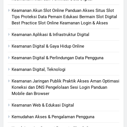
Keamanan Akun Slot Online Panduan Akses Situs Slot
Tips Proteksi Data Pemain Edukasi Bermain Slot Digital
Best Practice Slot Online Keamanan Login & Akses
Keamanan Aplikasi & Infrastruktur Digital
Keamanan Digital & Gaya Hidup Online
Keamanan Digital & Perlindungan Data Pengguna
Keamanan Digital, Teknologi
Keamanan Jaringan Publik Praktik Akses Aman Optimasi
Koneksi dan DNS Pengelolaan Sesi Login Panduan
Mobile dan Browser
Keamanan Web & Edukasi Digital
Kemudahan Akses & Pengalaman Pengguna