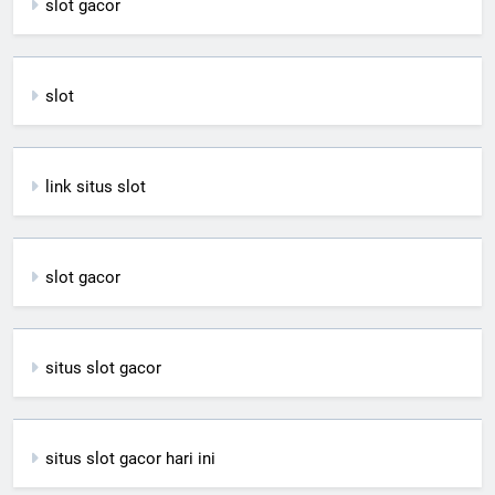
slot gacor
slot
link situs slot
slot gacor
situs slot gacor
situs slot gacor hari ini