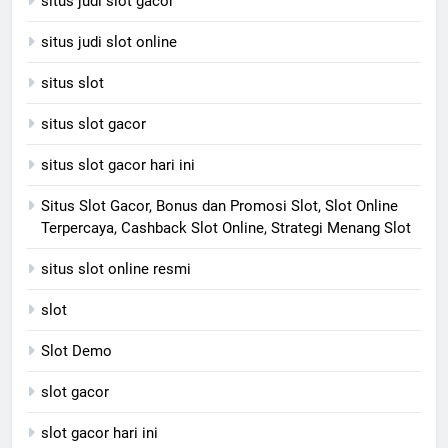
situs judi slot gacor
situs judi slot online
situs slot
situs slot gacor
situs slot gacor hari ini
Situs Slot Gacor, Bonus dan Promosi Slot, Slot Online
Terpercaya, Cashback Slot Online, Strategi Menang Slot
situs slot online resmi
slot
Slot Demo
slot gacor
slot gacor hari ini