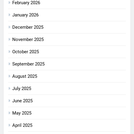
February 2026
January 2026
December 2025
November 2025
October 2025
September 2025
August 2025
July 2025
June 2025
May 2025
April 2025