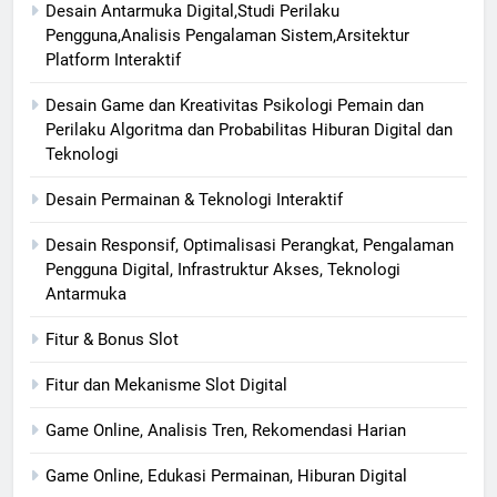
Desain Antarmuka Digital,Studi Perilaku
Pengguna,Analisis Pengalaman Sistem,Arsitektur
Platform Interaktif
Desain Game dan Kreativitas Psikologi Pemain dan
Perilaku Algoritma dan Probabilitas Hiburan Digital dan
Teknologi
Desain Permainan & Teknologi Interaktif
Desain Responsif, Optimalisasi Perangkat, Pengalaman
Pengguna Digital, Infrastruktur Akses, Teknologi
Antarmuka
Fitur & Bonus Slot
Fitur dan Mekanisme Slot Digital
Game Online, Analisis Tren, Rekomendasi Harian
Game Online, Edukasi Permainan, Hiburan Digital