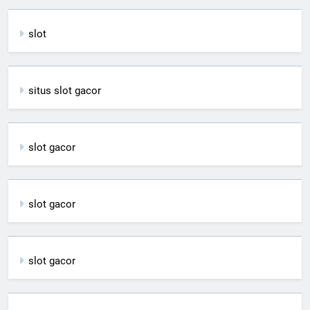
slot
situs slot gacor
slot gacor
slot gacor
slot gacor