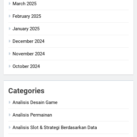
March 2025
February 2025
January 2025
December 2024
November 2024
October 2024
Categories
Analisis Desain Game
Analisis Permainan
Analisis Slot & Strategi Berdasarkan Data