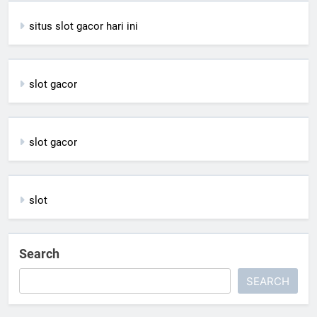
situs slot gacor hari ini
slot gacor
slot gacor
slot
Search
SEARCH