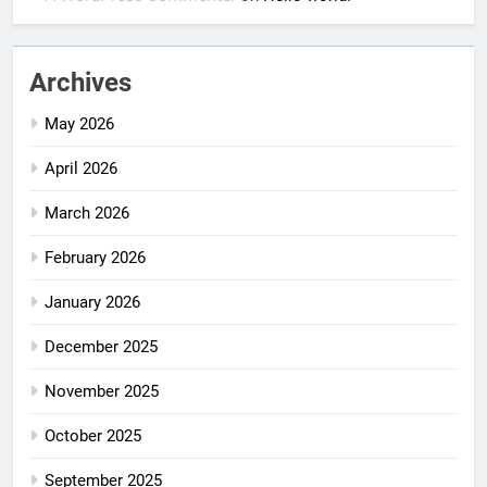
Archives
May 2026
April 2026
March 2026
February 2026
January 2026
December 2025
November 2025
October 2025
September 2025