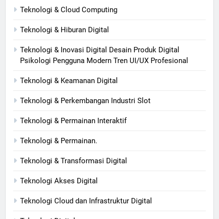
Teknologi & Cloud Computing
Teknologi & Hiburan Digital
Teknologi & Inovasi Digital Desain Produk Digital
Psikologi Pengguna Modern Tren UI/UX Profesional
Teknologi & Keamanan Digital
Teknologi & Perkembangan Industri Slot
Teknologi & Permainan Interaktif
Teknologi & Permainan.
Teknologi & Transformasi Digital
Teknologi Akses Digital
Teknologi Cloud dan Infrastruktur Digital