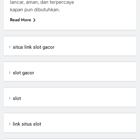
lancar, aman, dan terpercaya
kapan pun dibutuhkan.
Read More
situs link slot gacor
slot gacor
slot
link situs slot