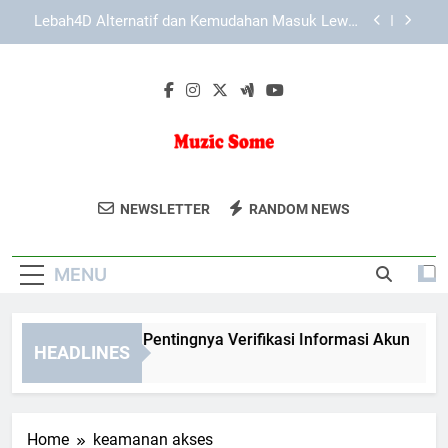
Skip
Cara Mengakses Slot Lebah4D Tanpa Kendala
to
Jaringan dengan Akses Stabil,Aman,dan Mudah
Dipahami
content
Cara Mengakses LAE138 Login Saat Link Utama
Bermasalah
Slot Lebah4D dan Pentingnya Verifikasi Informasi
Akun
Lebah4D Alternatif dan Kemudahan Masuk Lewat
Browser Mobile
Muzic Some
Muzic Some Menyediakan Platform
Cara Mengakses Slot Lebah4D Tanpa Kendala
NEWSLETTER
RANDOM NEWS
Jaringan dengan Akses Stabil,Aman,dan Mudah
Streaming Musik Dengan Berbagai
Dipahami
Cara Mengakses LAE138 Login Saat Link Utama
Pilihan Lagu Dari Artis Terbaik Dunia.
Bermasalah
MENU
lot Lebah4D dan Pentingnya Verifikasi Informasi Akun
L
HEADLINES
 Months Ago
3
Home
keamanan akses