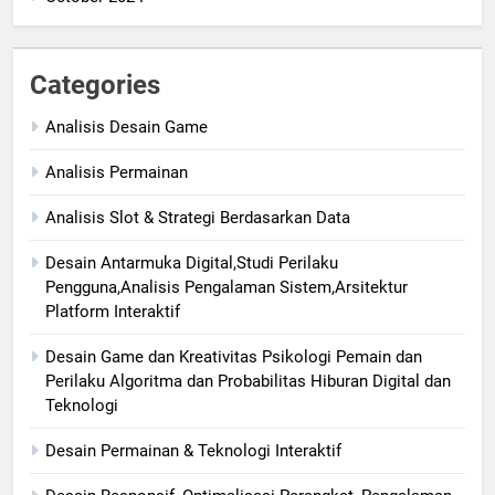
Categories
Analisis Desain Game
Analisis Permainan
Analisis Slot & Strategi Berdasarkan Data
Desain Antarmuka Digital,Studi Perilaku
Pengguna,Analisis Pengalaman Sistem,Arsitektur
Platform Interaktif
Desain Game dan Kreativitas Psikologi Pemain dan
Perilaku Algoritma dan Probabilitas Hiburan Digital dan
Teknologi
Desain Permainan & Teknologi Interaktif