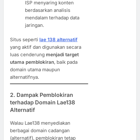
ISP menyaring konten
berdasarkan analisis
mendalam terhadap data
jaringan.
Situs seperti
lae 138 alternatif
yang aktif dan digunakan secara
luas cenderung
menjadi target
utama pemblokiran
, baik pada
domain utama maupun
alternatifnya.
2. Dampak Pemblokiran
terhadap Domain Lae138
Alternatif
Walau Lae138 menyediakan
berbagai domain cadangan
(alternatif), pemblokiran tetap