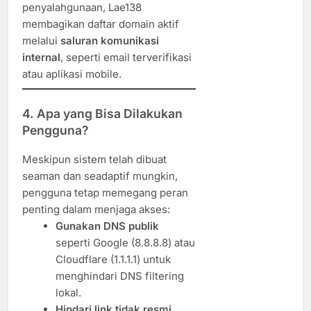
penyalahgunaan, Lae138
membagikan daftar domain aktif
melalui
saluran komunikasi
internal
, seperti email terverifikasi
atau aplikasi mobile.
4. Apa yang Bisa Dilakukan
Pengguna?
Meskipun sistem telah dibuat
seaman dan seadaptif mungkin,
pengguna tetap memegang peran
penting dalam menjaga akses:
Gunakan DNS publik
seperti Google (8.8.8.8) atau
Cloudflare (1.1.1.1) untuk
menghindari DNS filtering
lokal.
Hindari link tidak resmi