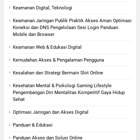
Keamanan Digital, Teknologi
Keamanan Jaringan Publik Praktik Akses Aman Optimasi
Koneksi dan DNS Pengelolaan Sesi Login Panduan
Mobile dan Browser
Keamanan Web & Edukasi Digital
Kemudahan Akses & Pengalaman Pengguna
Kesalahan dan Strategi Bermain Slot Online
Kesehatan Mental & Psikologi Gaming Lifestyle
Pengembangan Diri Mentalitas Kompetitif Gaya Hidup
Sehat
Optimasi Jaringan dan Akses Digital
Panduan & Edukasi
Panduan Akses dan Solusi Online