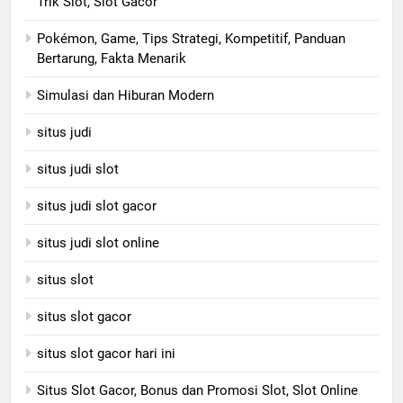
Trik Slot, Slot Gacor
Pokémon, Game, Tips Strategi, Kompetitif, Panduan
Bertarung, Fakta Menarik
Simulasi dan Hiburan Modern
situs judi
situs judi slot
situs judi slot gacor
situs judi slot online
situs slot
situs slot gacor
situs slot gacor hari ini
Situs Slot Gacor, Bonus dan Promosi Slot, Slot Online