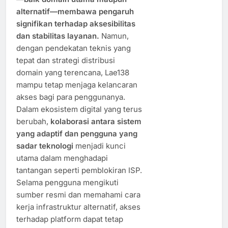
alternatif—membawa pengaruh
signifikan terhadap aksesibilitas
dan stabilitas layanan.
Namun,
dengan pendekatan teknis yang
tepat dan strategi distribusi
domain yang terencana, Lae138
mampu tetap menjaga kelancaran
akses bagi para penggunanya.
Dalam ekosistem digital yang terus
berubah,
kolaborasi antara sistem
yang adaptif dan pengguna yang
sadar teknologi
menjadi kunci
utama dalam menghadapi
tantangan seperti pemblokiran ISP.
Selama pengguna mengikuti
sumber resmi dan memahami cara
kerja infrastruktur alternatif, akses
terhadap platform dapat tetap