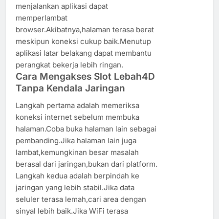
menjalankan aplikasi dapat
memperlambat
browser.Akibatnya,halaman terasa berat
meskipun koneksi cukup baik.Menutup
aplikasi latar belakang dapat membantu
perangkat bekerja lebih ringan.
Cara Mengakses Slot Lebah4D
Tanpa Kendala Jaringan
Langkah pertama adalah memeriksa
koneksi internet sebelum membuka
halaman.Coba buka halaman lain sebagai
pembanding.Jika halaman lain juga
lambat,kemungkinan besar masalah
berasal dari jaringan,bukan dari platform.
Langkah kedua adalah berpindah ke
jaringan yang lebih stabil.Jika data
seluler terasa lemah,cari area dengan
sinyal lebih baik.Jika WiFi terasa