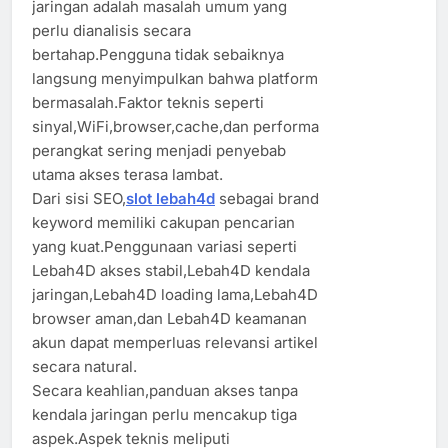
jaringan adalah masalah umum yang
perlu dianalisis secara
bertahap.Pengguna tidak sebaiknya
langsung menyimpulkan bahwa platform
bermasalah.Faktor teknis seperti
sinyal,WiFi,browser,cache,dan performa
perangkat sering menjadi penyebab
utama akses terasa lambat.
Dari sisi SEO,
slot lebah4d
sebagai brand
keyword memiliki cakupan pencarian
yang kuat.Penggunaan variasi seperti
Lebah4D akses stabil,Lebah4D kendala
jaringan,Lebah4D loading lama,Lebah4D
browser aman,dan Lebah4D keamanan
akun dapat memperluas relevansi artikel
secara natural.
Secara keahlian,panduan akses tanpa
kendala jaringan perlu mencakup tiga
aspek.Aspek teknis meliputi