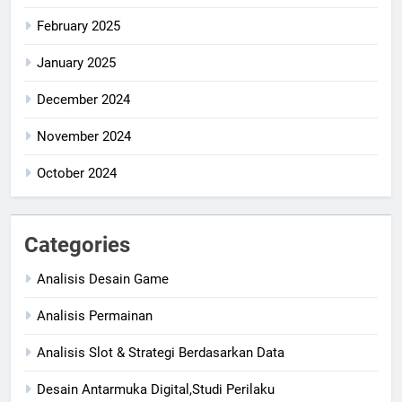
February 2025
January 2025
December 2024
November 2024
October 2024
Categories
Analisis Desain Game
Analisis Permainan
Analisis Slot & Strategi Berdasarkan Data
Desain Antarmuka Digital,Studi Perilaku