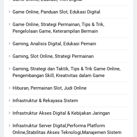
Game Online, Panduan Slot, Edukasi Digital
Game Online, Strategi Permainan, Tips & Trik,
Pengelolaan Game, Keterampilan Bermain
Gaming, Analisis Digital, Edukasi Pemain
Gaming, Slot Online, Strategi Permainan
Gaming, Strategi dan Taktik, Tips & Trik Game Online,
Pengembangan Skill, Kreativitas dalam Game
Hiburan, Permainan Slot, Judi Online
Infrastruktur & Rekayasa Sistem
Infrastruktur Akses Digital & Kebijakan Jaringan
Infrastruktur Server Digital,Performa Platform
Online,Stabilitas Akses Teknologi,Manajemen Sistem