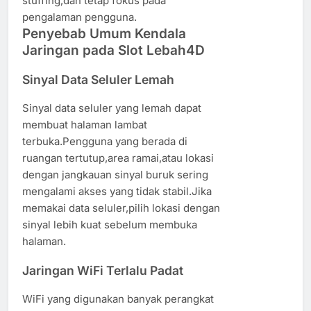
stuffing,dan tetap fokus pada
pengalaman pengguna.
Penyebab Umum Kendala
Jaringan pada Slot Lebah4D
Sinyal Data Seluler Lemah
Sinyal data seluler yang lemah dapat
membuat halaman lambat
terbuka.Pengguna yang berada di
ruangan tertutup,area ramai,atau lokasi
dengan jangkauan sinyal buruk sering
mengalami akses yang tidak stabil.Jika
memakai data seluler,pilih lokasi dengan
sinyal lebih kuat sebelum membuka
halaman.
Jaringan WiFi Terlalu Padat
WiFi yang digunakan banyak perangkat