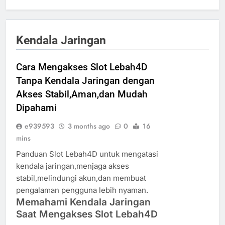
Kendala Jaringan
Cara Mengakses Slot Lebah4D
Tanpa Kendala Jaringan dengan
Akses Stabil,Aman,dan Mudah
Dipahami
e939593
3 months ago
0
16
mins
Panduan Slot Lebah4D untuk mengatasi
kendala jaringan,menjaga akses
stabil,melindungi akun,dan membuat
pengalaman pengguna lebih nyaman.
Memahami Kendala Jaringan
Saat Mengakses Slot Lebah4D