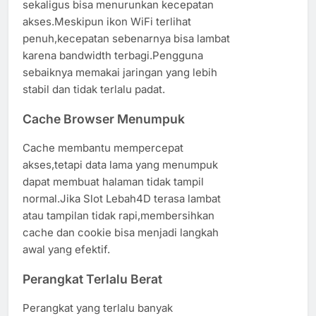
sekaligus bisa menurunkan kecepatan
akses.Meskipun ikon WiFi terlihat
penuh,kecepatan sebenarnya bisa lambat
karena bandwidth terbagi.Pengguna
sebaiknya memakai jaringan yang lebih
stabil dan tidak terlalu padat.
Cache Browser Menumpuk
Cache membantu mempercepat
akses,tetapi data lama yang menumpuk
dapat membuat halaman tidak tampil
normal.Jika Slot Lebah4D terasa lambat
atau tampilan tidak rapi,membersihkan
cache dan cookie bisa menjadi langkah
awal yang efektif.
Perangkat Terlalu Berat
Perangkat yang terlalu banyak