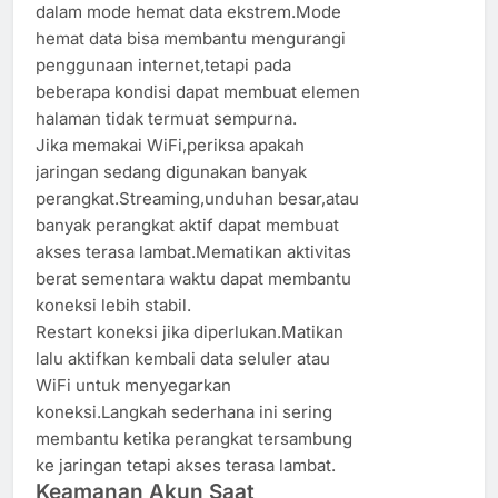
dalam mode hemat data ekstrem.Mode
hemat data bisa membantu mengurangi
penggunaan internet,tetapi pada
beberapa kondisi dapat membuat elemen
halaman tidak termuat sempurna.
Jika memakai WiFi,periksa apakah
jaringan sedang digunakan banyak
perangkat.Streaming,unduhan besar,atau
banyak perangkat aktif dapat membuat
akses terasa lambat.Mematikan aktivitas
berat sementara waktu dapat membantu
koneksi lebih stabil.
Restart koneksi jika diperlukan.Matikan
lalu aktifkan kembali data seluler atau
WiFi untuk menyegarkan
koneksi.Langkah sederhana ini sering
membantu ketika perangkat tersambung
ke jaringan tetapi akses terasa lambat.
Keamanan Akun Saat