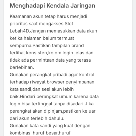
Menghadapi Kendala Jaringan
Keamanan akun tetap harus menjadi
prioritas saat mengakses Slot
Lebah4D.Jangan memasukkan data akun
ketika halaman belum termuat
sempurna.Pastikan tampilan brand
terlihat konsisten,kolom login jelas,dan
tidak ada permintaan data yang terasa
berlebihan.
Gunakan perangkat pribadi agar kontrol
terhadap riwayat browser,penyimpanan
kata sandi,dan sesi akun lebih
baik.Hindari perangkat umum karena data
login bisa tertinggal tanpa disadari.Jika
perangkat akan dipinjam,pastikan keluar
dari akun terlebih dahulu.
Gunakan kata sandi yang kuat dengan
kombinasi huruf besar,huruf