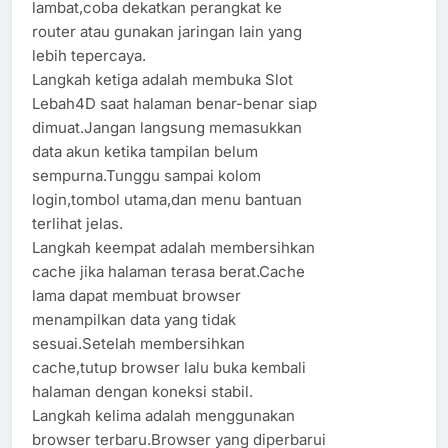
lambat,coba dekatkan perangkat ke
router atau gunakan jaringan lain yang
lebih tepercaya.
Langkah ketiga adalah membuka Slot
Lebah4D saat halaman benar-benar siap
dimuat.Jangan langsung memasukkan
data akun ketika tampilan belum
sempurna.Tunggu sampai kolom
login,tombol utama,dan menu bantuan
terlihat jelas.
Langkah keempat adalah membersihkan
cache jika halaman terasa berat.Cache
lama dapat membuat browser
menampilkan data yang tidak
sesuai.Setelah membersihkan
cache,tutup browser lalu buka kembali
halaman dengan koneksi stabil.
Langkah kelima adalah menggunakan
browser terbaru.Browser yang diperbarui