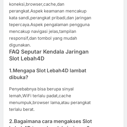
koneksi,browser,cache,dan
perangkat.Aspek keamanan mencakup
kata sandi,perangkat pribadi,dan jaringan
tepercaya.Aspek pengalaman pengguna
mencakup navigasi jelas,tampilan
responsif,dan tombol yang mudah
digunakan.
FAQ Seputar Kendala Jaringan
Slot Lebah4D
1.Mengapa Slot Lebah4D lambat
dibuka?
Penyebabnya bisa berupa sinyal
lemah,WiFi terlalu padat,cache
menumpuk,browser lama,atau perangkat
terlalu berat.
2.Bagaimana cara mengakses Slot