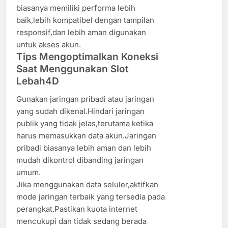
biasanya memiliki performa lebih
baik,lebih kompatibel dengan tampilan
responsif,dan lebih aman digunakan
untuk akses akun.
Tips Mengoptimalkan Koneksi
Saat Menggunakan Slot
Lebah4D
Gunakan jaringan pribadi atau jaringan
yang sudah dikenal.Hindari jaringan
publik yang tidak jelas,terutama ketika
harus memasukkan data akun.Jaringan
pribadi biasanya lebih aman dan lebih
mudah dikontrol dibanding jaringan
umum.
Jika menggunakan data seluler,aktifkan
mode jaringan terbaik yang tersedia pada
perangkat.Pastikan kuota internet
mencukupi dan tidak sedang berada