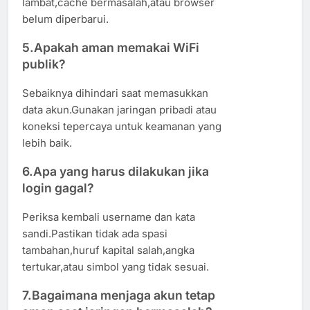
lambat,cache bermasalah,atau browser
belum diperbarui.
5.Apakah aman memakai WiFi
publik?
Sebaiknya dihindari saat memasukkan
data akun.Gunakan jaringan pribadi atau
koneksi tepercaya untuk keamanan yang
lebih baik.
6.Apa yang harus dilakukan jika
login gagal?
Periksa kembali username dan kata
sandi.Pastikan tidak ada spasi
tambahan,huruf kapital salah,angka
tertukar,atau simbol yang tidak sesuai.
7.Bagaimana menjaga akun tetap