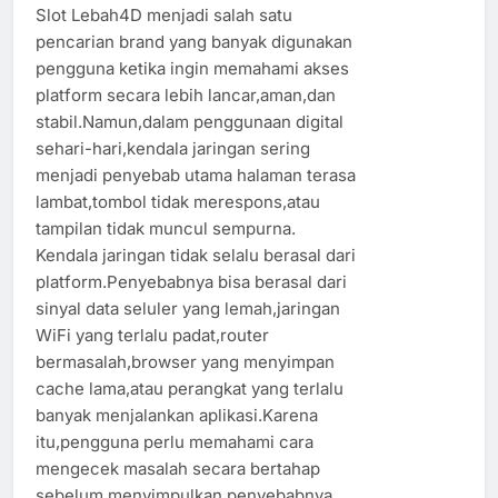
Slot Lebah4D menjadi salah satu
pencarian brand yang banyak digunakan
pengguna ketika ingin memahami akses
platform secara lebih lancar,aman,dan
stabil.Namun,dalam penggunaan digital
sehari-hari,kendala jaringan sering
menjadi penyebab utama halaman terasa
lambat,tombol tidak merespons,atau
tampilan tidak muncul sempurna.
Kendala jaringan tidak selalu berasal dari
platform.Penyebabnya bisa berasal dari
sinyal data seluler yang lemah,jaringan
WiFi yang terlalu padat,router
bermasalah,browser yang menyimpan
cache lama,atau perangkat yang terlalu
banyak menjalankan aplikasi.Karena
itu,pengguna perlu memahami cara
mengecek masalah secara bertahap
sebelum menyimpulkan penyebabnya.