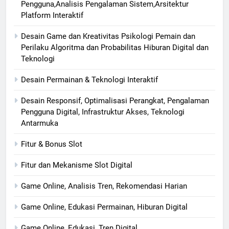
Pengguna,Analisis Pengalaman Sistem,Arsitektur
Platform Interaktif
Desain Game dan Kreativitas Psikologi Pemain dan
Perilaku Algoritma dan Probabilitas Hiburan Digital dan
Teknologi
Desain Permainan & Teknologi Interaktif
Desain Responsif, Optimalisasi Perangkat, Pengalaman
Pengguna Digital, Infrastruktur Akses, Teknologi
Antarmuka
Fitur & Bonus Slot
Fitur dan Mekanisme Slot Digital
Game Online, Analisis Tren, Rekomendasi Harian
Game Online, Edukasi Permainan, Hiburan Digital
Game Online, Edukasi, Tren Digital