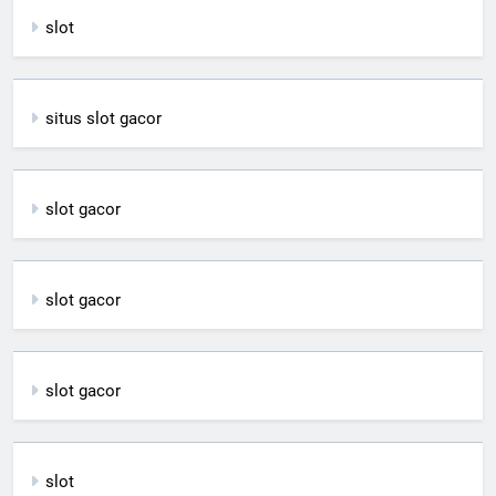
slot
situs slot gacor
slot gacor
slot gacor
slot gacor
slot