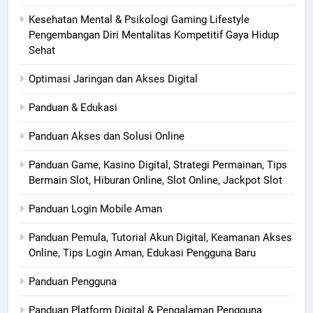
Kesehatan Mental & Psikologi Gaming Lifestyle
Pengembangan Diri Mentalitas Kompetitif Gaya Hidup
Sehat
Optimasi Jaringan dan Akses Digital
Panduan & Edukasi
Panduan Akses dan Solusi Online
Panduan Game, Kasino Digital, Strategi Permainan, Tips
Bermain Slot, Hiburan Online, Slot Online, Jackpot Slot
Panduan Login Mobile Aman
Panduan Pemula, Tutorial Akun Digital, Keamanan Akses
Online, Tips Login Aman, Edukasi Pengguna Baru
Panduan Pengguna
Panduan Platform Digital & Pengalaman Pengguna