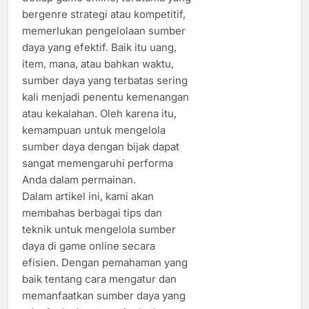
bergenre strategi atau kompetitif,
memerlukan pengelolaan sumber
daya yang efektif. Baik itu uang,
item, mana, atau bahkan waktu,
sumber daya yang terbatas sering
kali menjadi penentu kemenangan
atau kekalahan. Oleh karena itu,
kemampuan untuk mengelola
sumber daya dengan bijak dapat
sangat memengaruhi performa
Anda dalam permainan.
Dalam artikel ini, kami akan
membahas berbagai tips dan
teknik untuk mengelola sumber
daya di game online secara
efisien. Dengan pemahaman yang
baik tentang cara mengatur dan
memanfaatkan sumber daya yang