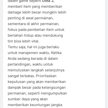
dalam game seperti
Dota 2
,
membeli item yang memberikan
damage lebih besar mungkin lebih
penting di awal permainan,
sementara di akhir permainan,
fokus pada pembelian item untuk
bertahan hidup atau mendukung
tim bisa lebih vital.
Tentu saja, hal ini juga berlaku
untuk manajemen waktu. Ketika
Anda sedang berada di dalam
pertandingan, waktu untuk
memutuskan langkah selanjutnya
sangat terbatas. Prioritaskan
keputusan yang akan memberikan
dampak besar pada kelangsungan
permainan, seperti mengumpulkan
sumber daya yang akan
memberikan keuntungan jangka