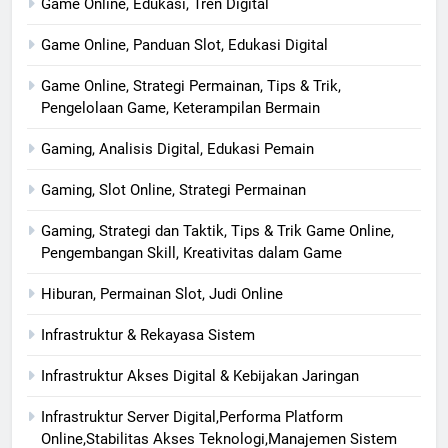
Game Online, Edukasi, Tren Digital
Game Online, Panduan Slot, Edukasi Digital
Game Online, Strategi Permainan, Tips & Trik,
Pengelolaan Game, Keterampilan Bermain
Gaming, Analisis Digital, Edukasi Pemain
Gaming, Slot Online, Strategi Permainan
Gaming, Strategi dan Taktik, Tips & Trik Game Online,
Pengembangan Skill, Kreativitas dalam Game
Hiburan, Permainan Slot, Judi Online
Infrastruktur & Rekayasa Sistem
Infrastruktur Akses Digital & Kebijakan Jaringan
Infrastruktur Server Digital,Performa Platform
Online,Stabilitas Akses Teknologi,Manajemen Sistem