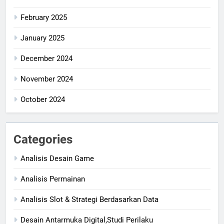
February 2025
January 2025
December 2024
November 2024
October 2024
Categories
Analisis Desain Game
Analisis Permainan
Analisis Slot & Strategi Berdasarkan Data
Desain Antarmuka Digital,Studi Perilaku