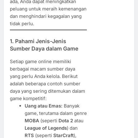
ada, Anda dapat meningkatkan
peluang untuk meraih kemenangan
dan menghindari kegagalan yang
tidak perlu.
1. Pahami Jenis-Jenis
Sumber Daya dalam Game
Setiap game online memiliki
berbagai macam sumber daya
yang perlu Anda kelola. Berikut
adalah beberapa contoh sumber
daya yang sering ditemukan dalam
game kompetitif:
Uang atau Emas:
Banyak
game, terutama dalam genre
MOBA
(seperti
Dota 2
atau
League of Legends
) dan
RTS
(seperti
StarCraft
),