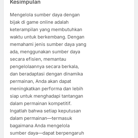
Kesimpulan
Mengelola sumber daya dengan
bijak di game online adalah
keterampilan yang membutuhkan
waktu untuk berkembang. Dengan
memahami jenis sumber daya yang
ada, menggunakan sumber daya
secara efisien, memantau
pengelolaannya secara berkala,
dan beradaptasi dengan dinamika
permainan, Anda akan dapat
meningkatkan performa dan lebih
siap untuk menghadapi tantangan
dalam permainan kompetitif.
Ingatlah bahwa setiap keputusan
dalam permainan—termasuk
bagaimana Anda mengelola
sumber daya—dapat berpengaruh