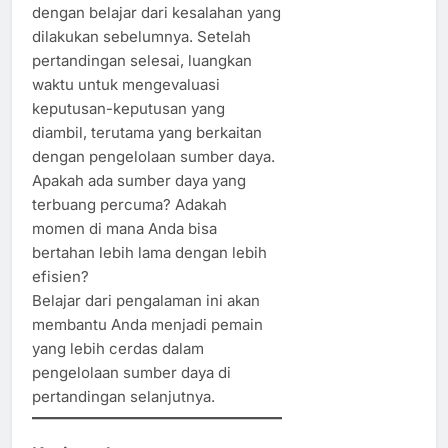
dengan belajar dari kesalahan yang
dilakukan sebelumnya. Setelah
pertandingan selesai, luangkan
waktu untuk mengevaluasi
keputusan-keputusan yang
diambil, terutama yang berkaitan
dengan pengelolaan sumber daya.
Apakah ada sumber daya yang
terbuang percuma? Adakah
momen di mana Anda bisa
bertahan lebih lama dengan lebih
efisien?
Belajar dari pengalaman ini akan
membantu Anda menjadi pemain
yang lebih cerdas dalam
pengelolaan sumber daya di
pertandingan selanjutnya.