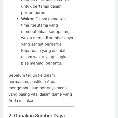
untuk bertahan dalam
pertempuran.
Waktu:
Dalam game real-
time, terutama yang
membutuhkan kecepatan,
waktu menjadi sumber daya
yang sangat berharga.
Keputusan yang diambil
dalam waktu yang singkat
bisa menjadi penentu.
Sebelum terjun ke dalam
permainan, pastikan Anda
mengetahui sumber daya mana
yang paling vital dalam game yang
Anda mainkan.
2. Gunakan Sumber Daya