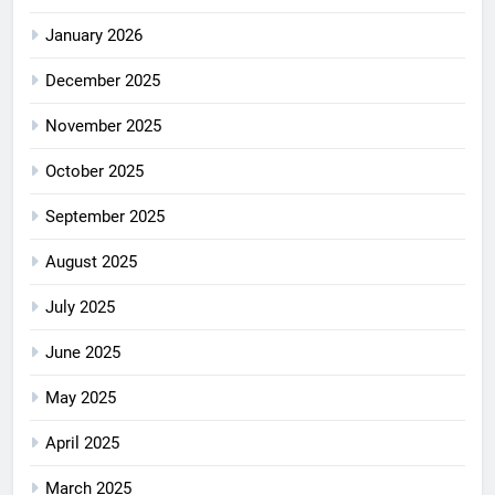
January 2026
December 2025
November 2025
October 2025
September 2025
August 2025
July 2025
June 2025
May 2025
April 2025
March 2025