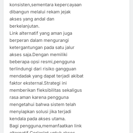
konsisten,sementara kepercayaan
dibangun melalui rekam jejak
akses yang andal dan
berkelanjutan.
Link alternatif yang aman juga
berperan dalam mengurangi
ketergantungan pada satu jalur
akses saja.Dengan memiliki
beberapa opsi resmi,pengguna
terlindungi dari risiko gangguan
mendadak yang dapat terjadi akibat
faktor eksternal.Strategi ini
memberikan fleksibilitas sekaligus
rasa aman karena pengguna
mengetahui bahwa sistem telah
menyiapkan solusi jika terjadi
kendala pada akses utama.
Bagi pengguna,memanfaatkan link
alternatif Corlaslot untuk akses