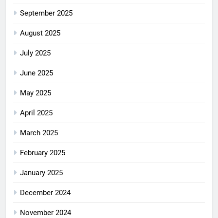
September 2025
August 2025
July 2025
June 2025
May 2025
April 2025
March 2025
February 2025
January 2025
December 2024
November 2024