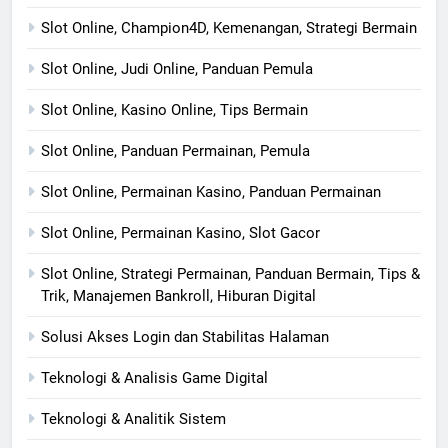
Slot Online, Champion4D, Kemenangan, Strategi Bermain
Slot Online, Judi Online, Panduan Pemula
Slot Online, Kasino Online, Tips Bermain
Slot Online, Panduan Permainan, Pemula
Slot Online, Permainan Kasino, Panduan Permainan
Slot Online, Permainan Kasino, Slot Gacor
Slot Online, Strategi Permainan, Panduan Bermain, Tips &
Trik, Manajemen Bankroll, Hiburan Digital
Solusi Akses Login dan Stabilitas Halaman
Teknologi & Analisis Game Digital
Teknologi & Analitik Sistem