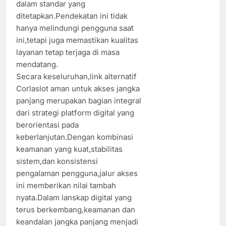
dalam standar yang
ditetapkan.Pendekatan ini tidak
hanya melindungi pengguna saat
ini,tetapi juga memastikan kualitas
layanan tetap terjaga di masa
mendatang.
Secara keseluruhan,link alternatif
Corlaslot aman untuk akses jangka
panjang merupakan bagian integral
dari strategi platform digital yang
berorientasi pada
keberlanjutan.Dengan kombinasi
keamanan yang kuat,stabilitas
sistem,dan konsistensi
pengalaman pengguna,jalur akses
ini memberikan nilai tambah
nyata.Dalam lanskap digital yang
terus berkembang,keamanan dan
keandalan jangka panjang menjadi