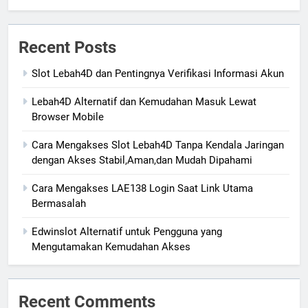
Recent Posts
Slot Lebah4D dan Pentingnya Verifikasi Informasi Akun
Lebah4D Alternatif dan Kemudahan Masuk Lewat
Browser Mobile
Cara Mengakses Slot Lebah4D Tanpa Kendala Jaringan
dengan Akses Stabil,Aman,dan Mudah Dipahami
Cara Mengakses LAE138 Login Saat Link Utama
Bermasalah
Edwinslot Alternatif untuk Pengguna yang
Mengutamakan Kemudahan Akses
Recent Comments