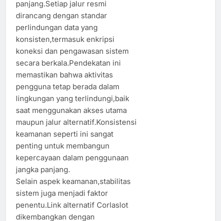
panjang.Setiap jalur resmi
dirancang dengan standar
perlindungan data yang
konsisten,termasuk enkripsi
koneksi dan pengawasan sistem
secara berkala.Pendekatan ini
memastikan bahwa aktivitas
pengguna tetap berada dalam
lingkungan yang terlindungi,baik
saat menggunakan akses utama
maupun jalur alternatif.Konsistensi
keamanan seperti ini sangat
penting untuk membangun
kepercayaan dalam penggunaan
jangka panjang.
Selain aspek keamanan,stabilitas
sistem juga menjadi faktor
penentu.Link alternatif Corlaslot
dikembangkan dengan