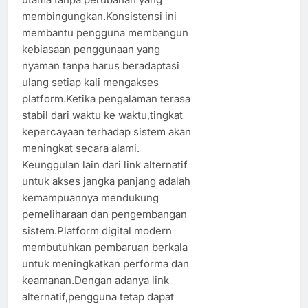
membingungkan.Konsistensi ini
membantu pengguna membangun
kebiasaan penggunaan yang
nyaman tanpa harus beradaptasi
ulang setiap kali mengakses
platform.Ketika pengalaman terasa
stabil dari waktu ke waktu,tingkat
kepercayaan terhadap sistem akan
meningkat secara alami.
Keunggulan lain dari link alternatif
untuk akses jangka panjang adalah
kemampuannya mendukung
pemeliharaan dan pengembangan
sistem.Platform digital modern
membutuhkan pembaruan berkala
untuk meningkatkan performa dan
keamanan.Dengan adanya link
alternatif,pengguna tetap dapat