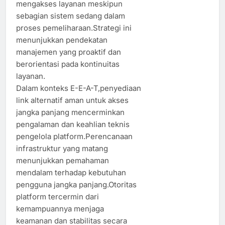
mengakses layanan meskipun
sebagian sistem sedang dalam
proses pemeliharaan.Strategi ini
menunjukkan pendekatan
manajemen yang proaktif dan
berorientasi pada kontinuitas
layanan.
Dalam konteks E-E-A-T,penyediaan
link alternatif aman untuk akses
jangka panjang mencerminkan
pengalaman dan keahlian teknis
pengelola platform.Perencanaan
infrastruktur yang matang
menunjukkan pemahaman
mendalam terhadap kebutuhan
pengguna jangka panjang.Otoritas
platform tercermin dari
kemampuannya menjaga
keamanan dan stabilitas secara