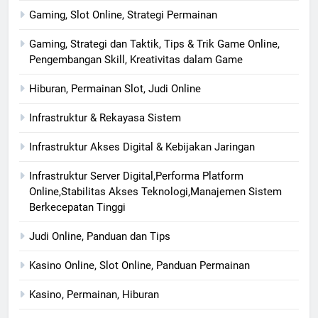
Gaming, Slot Online, Strategi Permainan
Gaming, Strategi dan Taktik, Tips & Trik Game Online,
Pengembangan Skill, Kreativitas dalam Game
Hiburan, Permainan Slot, Judi Online
Infrastruktur & Rekayasa Sistem
Infrastruktur Akses Digital & Kebijakan Jaringan
Infrastruktur Server Digital,Performa Platform
Online,Stabilitas Akses Teknologi,Manajemen Sistem
Berkecepatan Tinggi
Judi Online, Panduan dan Tips
Kasino Online, Slot Online, Panduan Permainan
Kasino, Permainan, Hiburan