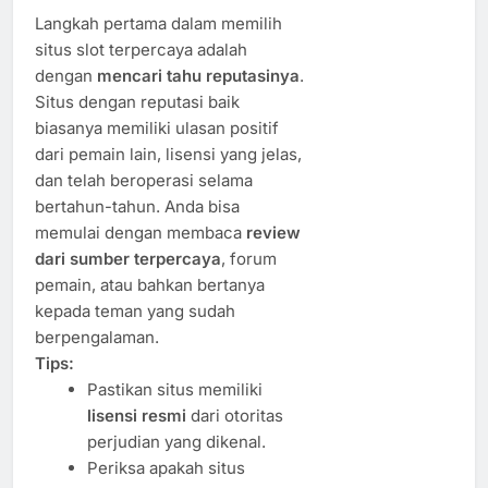
Langkah pertama dalam memilih
situs slot terpercaya adalah
dengan
mencari tahu reputasinya
.
Situs dengan reputasi baik
biasanya memiliki ulasan positif
dari pemain lain, lisensi yang jelas,
dan telah beroperasi selama
bertahun-tahun. Anda bisa
memulai dengan membaca
review
dari sumber terpercaya
, forum
pemain, atau bahkan bertanya
kepada teman yang sudah
berpengalaman.
Tips:
Pastikan situs memiliki
lisensi resmi
dari otoritas
perjudian yang dikenal.
Periksa apakah situs