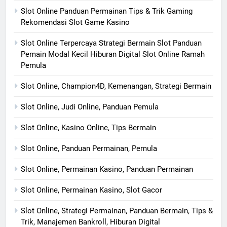
Slot Online Panduan Permainan Tips & Trik Gaming
Rekomendasi Slot Game Kasino
Slot Online Terpercaya Strategi Bermain Slot Panduan
Pemain Modal Kecil Hiburan Digital Slot Online Ramah
Pemula
Slot Online, Champion4D, Kemenangan, Strategi Bermain
Slot Online, Judi Online, Panduan Pemula
Slot Online, Kasino Online, Tips Bermain
Slot Online, Panduan Permainan, Pemula
Slot Online, Permainan Kasino, Panduan Permainan
Slot Online, Permainan Kasino, Slot Gacor
Slot Online, Strategi Permainan, Panduan Bermain, Tips &
Trik, Manajemen Bankroll, Hiburan Digital