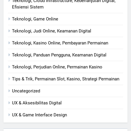
Teknologi, Cloud Infrastructure, Keberlanjutan Digital,
Efisiensi Sistem
Teknologi, Game Online
Teknologi, Judi Online, Keamanan Digital
Teknologi, Kasino Online, Pembayaran Permainan
Teknologi, Panduan Pengguna, Keamanan Digital
Teknologi, Perjudian Online, Permainan Kasino
Tips & Trik, Permainan Slot, Kasino, Strategi Permainan
Uncategorized
UX & Aksesibilitas Digital
UX & Game Interface Design