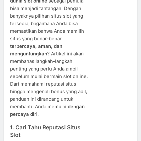
dunia slot online
sebagai pemula
bisa menjadi tantangan. Dengan
banyaknya pilihan situs slot yang
tersedia, bagaimana Anda bisa
memastikan bahwa Anda memilih
situs yang benar-benar
terpercaya, aman, dan
menguntungkan
? Artikel ini akan
membahas langkah-langkah
penting yang perlu Anda ambil
sebelum mulai bermain slot online.
Dari memahami reputasi situs
hingga mengenali bonus yang adil,
panduan ini dirancang untuk
membantu Anda memulai
dengan
percaya diri
.
1. Cari Tahu Reputasi Situs
Slot