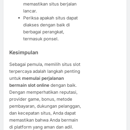
memastikan situs berjalan
lancar.
Periksa apakah situs dapat
diakses dengan baik di
berbagai perangkat,
termasuk ponsel.
Kesimpulan
Sebagai pemula, memilih situs slot
terpercaya adalah langkah penting
untuk
memulai perjalanan
bermain slot online
dengan baik.
Dengan memperhatikan reputasi,
provider game, bonus, metode
pembayaran, dukungan pelanggan,
dan kecepatan situs, Anda dapat
memastikan bahwa Anda bermain
di platform yang aman dan adil.