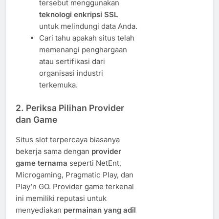
tersebut menggunakan
teknologi enkripsi SSL
untuk melindungi data Anda.
Cari tahu apakah situs telah
memenangi penghargaan
atau sertifikasi dari
organisasi industri
terkemuka.
2. Periksa Pilihan Provider
dan Game
Situs slot terpercaya biasanya
bekerja sama dengan
provider
game ternama
seperti NetEnt,
Microgaming, Pragmatic Play, dan
Play’n GO. Provider game terkenal
ini memiliki reputasi untuk
menyediakan
permainan yang adil