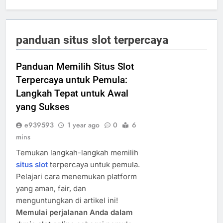
panduan situs slot terpercaya
Panduan Memilih Situs Slot
Terpercaya untuk Pemula:
Langkah Tepat untuk Awal
yang Sukses
e939593
1 year ago
0
6
mins
Temukan langkah-langkah memilih
situs slot
terpercaya untuk pemula.
Pelajari cara menemukan platform
yang aman, fair, dan
menguntungkan di artikel ini!
Memulai perjalanan Anda dalam