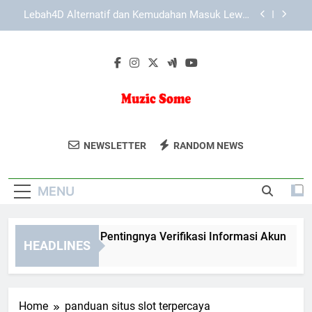
Skip
Cara Mengakses Slot Lebah4D Tanpa Kendala
to
Jaringan dengan Akses Stabil,Aman,dan Mudah
Dipahami
content
Cara Mengakses LAE138 Login Saat Link Utama
Bermasalah
Slot Lebah4D dan Pentingnya Verifikasi Informasi
Akun
Lebah4D Alternatif dan Kemudahan Masuk Lewat
Browser Mobile
Muzic Some
Muzic Some Menyediakan Platform
Cara Mengakses Slot Lebah4D Tanpa Kendala
NEWSLETTER
RANDOM NEWS
Jaringan dengan Akses Stabil,Aman,dan Mudah
Streaming Musik Dengan Berbagai
Dipahami
Cara Mengakses LAE138 Login Saat Link Utama
Pilihan Lagu Dari Artis Terbaik Dunia.
Bermasalah
MENU
ot Lebah4D dan Pentingnya Verifikasi Informasi Akun
L
HEADLINES
Months Ago
3 
Home
panduan situs slot terpercaya