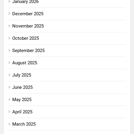
January 2026
December 2025
November 2025
October 2025
September 2025
August 2025
July 2025
June 2025
May 2025
April 2025
March 2025