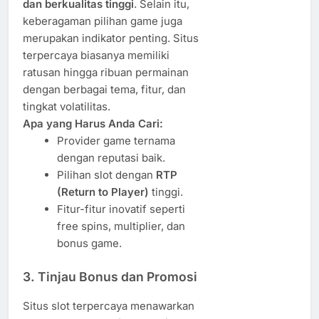
dan berkualitas tinggi
. Selain itu,
keberagaman pilihan game juga
merupakan indikator penting. Situs
terpercaya biasanya memiliki
ratusan hingga ribuan permainan
dengan berbagai tema, fitur, dan
tingkat volatilitas.
Apa yang Harus Anda Cari:
Provider game ternama
dengan reputasi baik.
Pilihan slot dengan
RTP
(Return to Player)
tinggi.
Fitur-fitur inovatif seperti
free spins, multiplier, dan
bonus game.
3. Tinjau Bonus dan Promosi
Situs slot terpercaya menawarkan