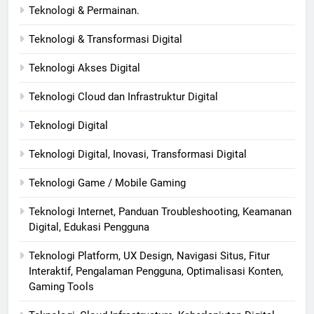
Teknologi & Permainan.
Teknologi & Transformasi Digital
Teknologi Akses Digital
Teknologi Cloud dan Infrastruktur Digital
Teknologi Digital
Teknologi Digital, Inovasi, Transformasi Digital
Teknologi Game / Mobile Gaming
Teknologi Internet, Panduan Troubleshooting, Keamanan
Digital, Edukasi Pengguna
Teknologi Platform, UX Design, Navigasi Situs, Fitur
Interaktif, Pengalaman Pengguna, Optimalisasi Konten,
Gaming Tools