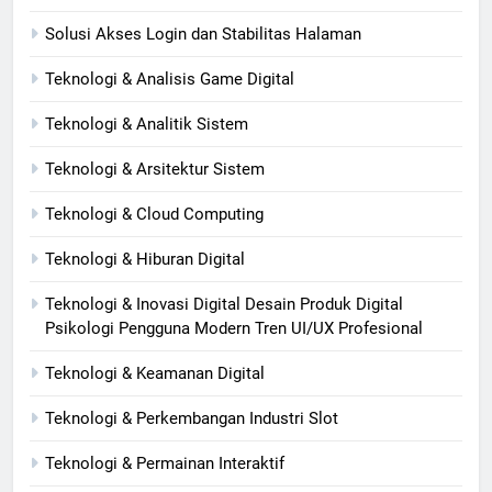
Solusi Akses Login dan Stabilitas Halaman
Teknologi & Analisis Game Digital
Teknologi & Analitik Sistem
Teknologi & Arsitektur Sistem
Teknologi & Cloud Computing
Teknologi & Hiburan Digital
Teknologi & Inovasi Digital Desain Produk Digital
Psikologi Pengguna Modern Tren UI/UX Profesional
Teknologi & Keamanan Digital
Teknologi & Perkembangan Industri Slot
Teknologi & Permainan Interaktif