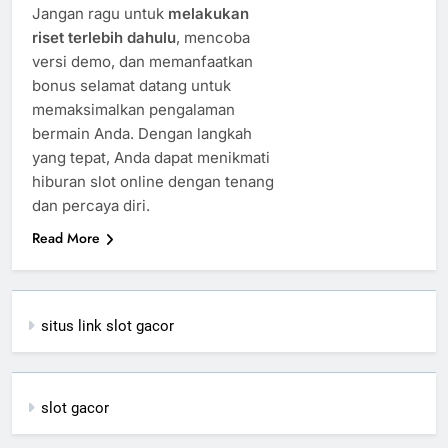
Jangan ragu untuk
melakukan
riset terlebih dahulu
, mencoba
versi demo, dan memanfaatkan
bonus selamat datang untuk
memaksimalkan pengalaman
bermain Anda. Dengan langkah
yang tepat, Anda dapat menikmati
hiburan slot online dengan tenang
dan percaya diri.
Read More
situs link slot gacor
slot gacor