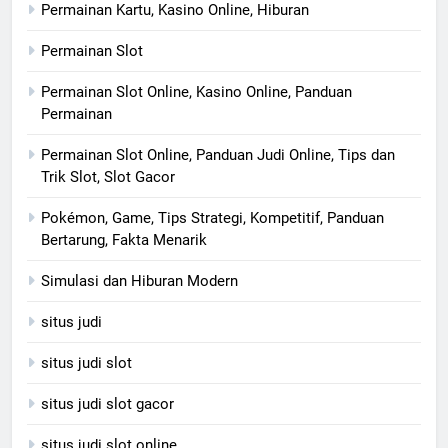
Permainan Kartu, Kasino Online, Hiburan
Permainan Slot
Permainan Slot Online, Kasino Online, Panduan
Permainan
Permainan Slot Online, Panduan Judi Online, Tips dan
Trik Slot, Slot Gacor
Pokémon, Game, Tips Strategi, Kompetitif, Panduan
Bertarung, Fakta Menarik
Simulasi dan Hiburan Modern
situs judi
situs judi slot
situs judi slot gacor
situs judi slot online