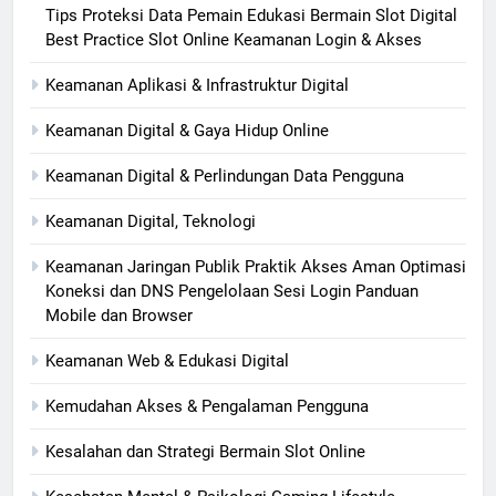
Tips Proteksi Data Pemain Edukasi Bermain Slot Digital
Best Practice Slot Online Keamanan Login & Akses
Keamanan Aplikasi & Infrastruktur Digital
Keamanan Digital & Gaya Hidup Online
Keamanan Digital & Perlindungan Data Pengguna
Keamanan Digital, Teknologi
Keamanan Jaringan Publik Praktik Akses Aman Optimasi
Koneksi dan DNS Pengelolaan Sesi Login Panduan
Mobile dan Browser
Keamanan Web & Edukasi Digital
Kemudahan Akses & Pengalaman Pengguna
Kesalahan dan Strategi Bermain Slot Online