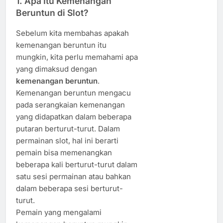
1.
Apa Itu Kemenangan
Beruntun di Slot?
Sebelum kita membahas apakah
kemenangan beruntun itu
mungkin, kita perlu memahami apa
yang dimaksud dengan
kemenangan beruntun
.
Kemenangan beruntun mengacu
pada serangkaian kemenangan
yang didapatkan dalam beberapa
putaran berturut-turut. Dalam
permainan slot, hal ini berarti
pemain bisa memenangkan
beberapa kali berturut-turut dalam
satu sesi permainan atau bahkan
dalam beberapa sesi berturut-
turut.
Pemain yang mengalami