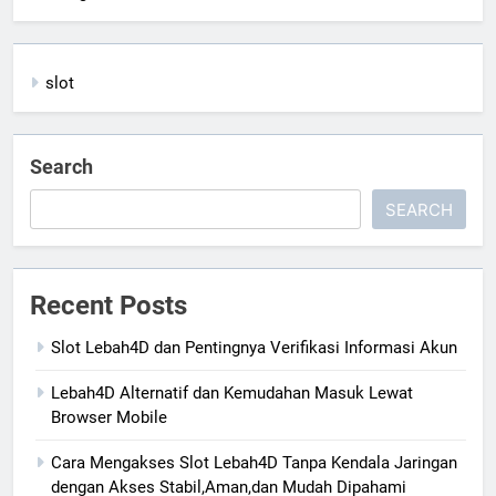
slot
Search
SEARCH
Recent Posts
Slot Lebah4D dan Pentingnya Verifikasi Informasi Akun
Lebah4D Alternatif dan Kemudahan Masuk Lewat
Browser Mobile
Cara Mengakses Slot Lebah4D Tanpa Kendala Jaringan
dengan Akses Stabil,Aman,dan Mudah Dipahami