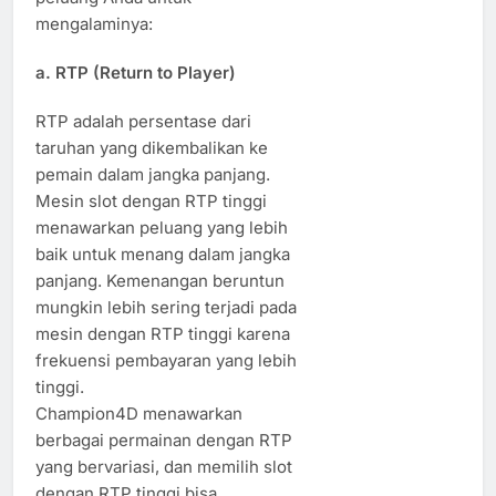
mengalaminya:
a.
RTP (Return to Player)
RTP adalah persentase dari
taruhan yang dikembalikan ke
pemain dalam jangka panjang.
Mesin slot dengan RTP tinggi
menawarkan peluang yang lebih
baik untuk menang dalam jangka
panjang. Kemenangan beruntun
mungkin lebih sering terjadi pada
mesin dengan RTP tinggi karena
frekuensi pembayaran yang lebih
tinggi.
Champion4D menawarkan
berbagai permainan dengan RTP
yang bervariasi, dan memilih slot
dengan RTP tinggi bisa