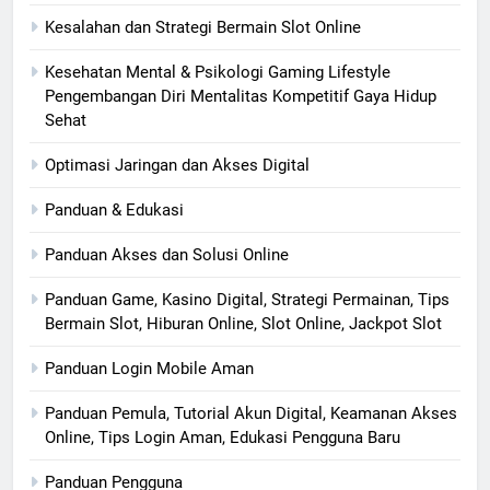
Kesalahan dan Strategi Bermain Slot Online
Kesehatan Mental & Psikologi Gaming Lifestyle
Pengembangan Diri Mentalitas Kompetitif Gaya Hidup
Sehat
Optimasi Jaringan dan Akses Digital
Panduan & Edukasi
Panduan Akses dan Solusi Online
Panduan Game, Kasino Digital, Strategi Permainan, Tips
Bermain Slot, Hiburan Online, Slot Online, Jackpot Slot
Panduan Login Mobile Aman
Panduan Pemula, Tutorial Akun Digital, Keamanan Akses
Online, Tips Login Aman, Edukasi Pengguna Baru
Panduan Pengguna