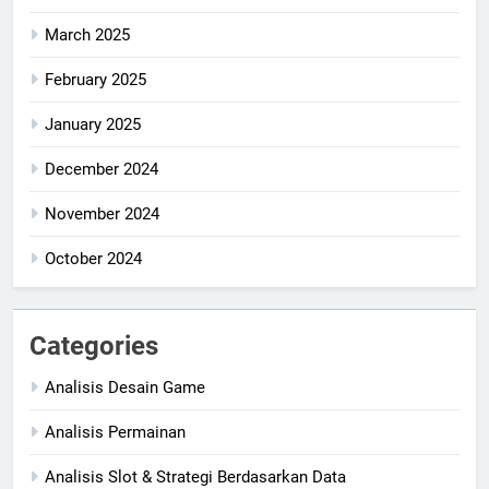
March 2025
February 2025
January 2025
December 2024
November 2024
October 2024
Categories
Analisis Desain Game
Analisis Permainan
Analisis Slot & Strategi Berdasarkan Data