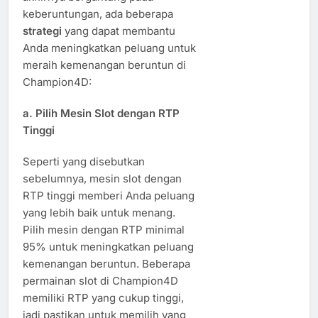
keberuntungan, ada beberapa
strategi
yang dapat membantu
Anda meningkatkan peluang untuk
meraih kemenangan beruntun di
Champion4D:
a.
Pilih Mesin Slot dengan RTP
Tinggi
Seperti yang disebutkan
sebelumnya, mesin slot dengan
RTP tinggi memberi Anda peluang
yang lebih baik untuk menang.
Pilih mesin dengan RTP minimal
95% untuk meningkatkan peluang
kemenangan beruntun. Beberapa
permainan slot di Champion4D
memiliki RTP yang cukup tinggi,
jadi pastikan untuk memilih yang