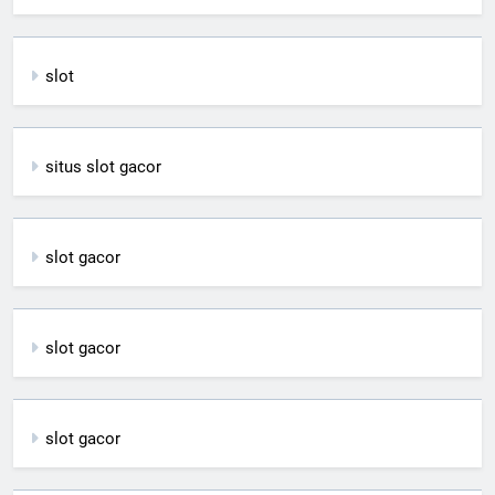
slot
situs slot gacor
slot gacor
slot gacor
slot gacor