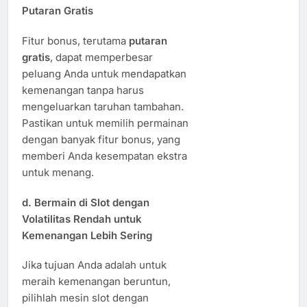
Putaran Gratis
Fitur bonus, terutama
putaran
gratis
, dapat memperbesar
peluang Anda untuk mendapatkan
kemenangan tanpa harus
mengeluarkan taruhan tambahan.
Pastikan untuk memilih permainan
dengan banyak fitur bonus, yang
memberi Anda kesempatan ekstra
untuk menang.
d.
Bermain di Slot dengan
Volatilitas Rendah untuk
Kemenangan Lebih Sering
Jika tujuan Anda adalah untuk
meraih kemenangan beruntun,
pilihlah mesin slot dengan