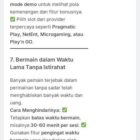
mode demo
untuk melihat pola
kemenangan dan fitur bonusnya.
Pilih slot dari provider
terpercaya seperti
Pragmatic
Play, NetEnt, Microgaming, atau
Play’n GO
.
7.
Bermain dalam Waktu
Lama Tanpa Istirahat
Banyak pemain terjebak dalam
permainan tanpa sadar telah
menghabiskan banyak waktu dan
uang.
Cara Menghindarinya:
Tetapkan
batas waktu bermain
,
misalnya
30-60 menit per sesi
.
Gunakan fitur
pengingat waktu