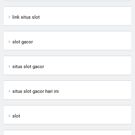
link situs slot
slot gacor
situs slot gacor
situs slot gacor hari ini
slot