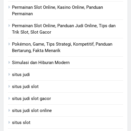
Permainan Slot Online, Kasino Online, Panduan
Permainan
Permainan Slot Online, Panduan Judi Online, Tips dan
Trik Slot, Slot Gacor
Pokémon, Game, Tips Strategi, Kompetitif, Panduan
Bertarung, Fakta Menarik
Simulasi dan Hiburan Modern
situs judi
situs judi slot
situs judi slot gacor
situs judi slot online
situs slot