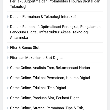
Perilaku Algoritma dan Probabilitas Hiburan Digital dan
Teknologi
Desain Permainan & Teknologi Interaktif
Desain Responsif, Optimalisasi Perangkat, Pengalaman
Pengguna Digital, Infrastruktur Akses, Teknologi
Antarmuka
Fitur & Bonus Slot
Fitur dan Mekanisme Slot Digital
Game Online, Analisis Tren, Rekomendasi Harian
Game Online, Edukasi Permainan, Hiburan Digital
Game Online, Edukasi, Tren Digital
Game Online, Panduan Slot, Edukasi Digital
Game Online, Strategi Permainan, Tips & Trik,