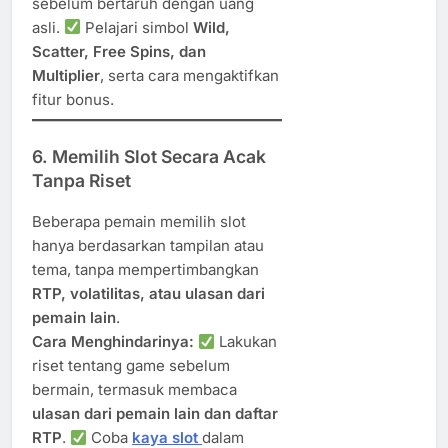
sebelum bertaruh dengan uang
asli.
Pelajari simbol
Wild,
Scatter, Free Spins, dan
Multiplier
, serta cara mengaktifkan
fitur bonus.
6.
Memilih Slot Secara Acak
Tanpa Riset
Beberapa pemain memilih slot
hanya berdasarkan tampilan atau
tema, tanpa mempertimbangkan
RTP, volatilitas, atau ulasan dari
pemain lain
.
Cara Menghindarinya:
Lakukan
riset tentang game sebelum
bermain, termasuk membaca
ulasan dari pemain lain dan daftar
RTP
.
Coba
kaya slot
dalam