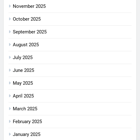
November 2025
October 2025
September 2025
August 2025
July 2025
June 2025
May 2025
April 2025
March 2025
February 2025
January 2025