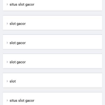
situs slot gacor
slot gacor
slot gacor
slot gacor
slot
situs slot gacor