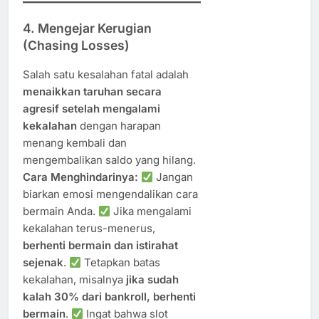
4.
Mengejar Kerugian
(Chasing Losses)
Salah satu kesalahan fatal adalah
menaikkan taruhan secara
agresif setelah mengalami
kekalahan
dengan harapan
menang kembali dan
mengembalikan saldo yang hilang.
Cara Menghindarinya:
Jangan
biarkan emosi mengendalikan cara
bermain Anda.
Jika mengalami
kekalahan terus-menerus,
berhenti bermain dan istirahat
sejenak
.
Tetapkan batas
kekalahan, misalnya
jika sudah
kalah 30% dari bankroll, berhenti
bermain
.
Ingat bahwa slot