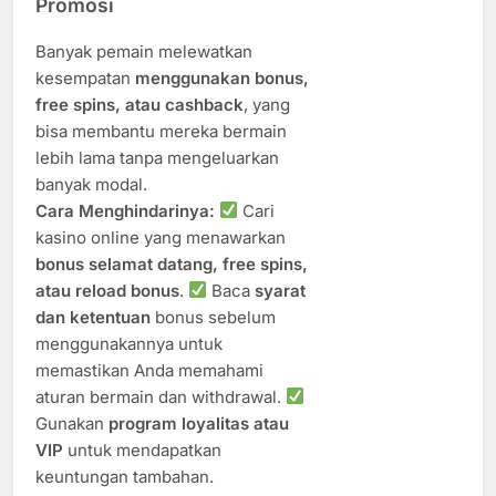
Promosi
Banyak pemain melewatkan
kesempatan
menggunakan bonus,
free spins, atau cashback
, yang
bisa membantu mereka bermain
lebih lama tanpa mengeluarkan
banyak modal.
Cara Menghindarinya:
Cari
kasino online yang menawarkan
bonus selamat datang, free spins,
atau reload bonus
.
Baca
syarat
dan ketentuan
bonus sebelum
menggunakannya untuk
memastikan Anda memahami
aturan bermain dan withdrawal.
Gunakan
program loyalitas atau
VIP
untuk mendapatkan
keuntungan tambahan.