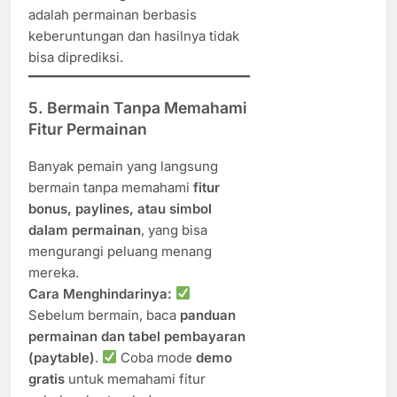
adalah permainan berbasis
keberuntungan dan hasilnya tidak
bisa diprediksi.
5.
Bermain Tanpa Memahami
Fitur Permainan
Banyak pemain yang langsung
bermain tanpa memahami
fitur
bonus, paylines, atau simbol
dalam permainan
, yang bisa
mengurangi peluang menang
mereka.
Cara Menghindarinya:
Sebelum bermain, baca
panduan
permainan dan tabel pembayaran
(paytable)
.
Coba mode
demo
gratis
untuk memahami fitur