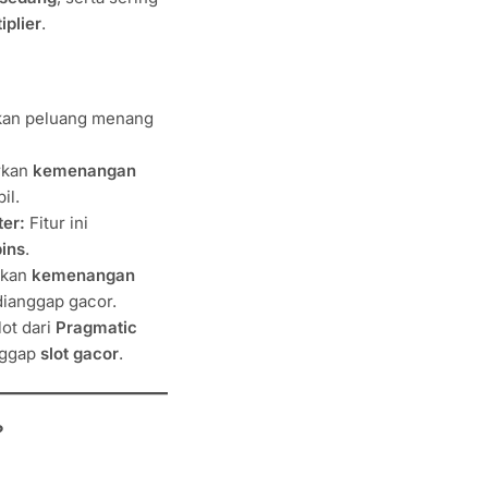
iplier
.
kan peluang menang
kan
kemenangan
il.
er:
Fitur ini
pins
.
ikan
kemenangan
ianggap gacor.
ot dari
Pragmatic
nggap
slot gacor
.
?