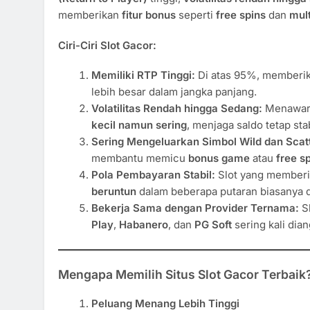
memberikan
fitur bonus
seperti
free spins
dan
mult
Ciri-Ciri Slot Gacor:
Memiliki RTP Tinggi:
Di atas 95%, memberi
lebih besar dalam jangka panjang.
Volatilitas Rendah hingga Sedang:
Menawar
kecil namun sering
, menjaga saldo tetap stab
Sering Mengeluarkan Simbol Wild dan Scatt
membantu memicu
bonus game
atau
free s
Pola Pembayaran Stabil:
Slot yang member
beruntun
dalam beberapa putaran biasanya d
Bekerja Sama dengan Provider Ternama:
Sl
Play
,
Habanero
, dan
PG Soft
sering kali dia
Mengapa Memilih Situs Slot Gacor Terbaik
Peluang Menang Lebih Tinggi