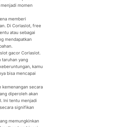
ah menjadi momen
arena memberi
. Di Corlaslot, free
tentu atau sebagai
ang mendapatkan
bahan.
slot gacor Corlaslot.
n taruhan yang
 keberuntungan, kamu
nya bisa mencapai
 kemenangan secara
 yang diperoleh akan
. Ini tentu menjadi
secara signifikan
ang memungkinkan