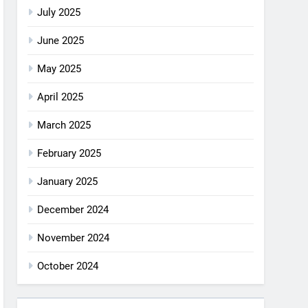
July 2025
June 2025
May 2025
April 2025
March 2025
February 2025
January 2025
December 2024
November 2024
October 2024