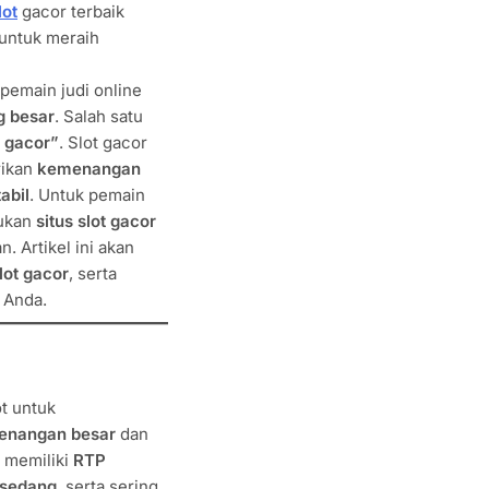
lot
gacor terbaik
 untuk meraih
pemain judi online
g besar
. Salah satu
t gacor”
. Slot gacor
ikan
kemenangan
abil
. Untuk pemain
mukan
situs slot gacor
. Artikel ini akan
slot gacor
, serta
 Anda.
ot untuk
enangan besar
dan
a memiliki
RTP
a sedang
, serta sering