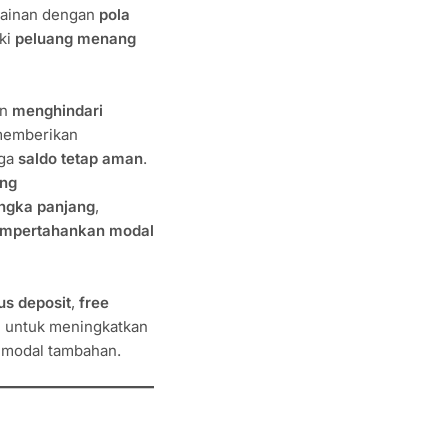
mainan dengan
pola
ki
peluang menang
in
menghindari
 memberikan
aga
saldo tetap aman
.
ang
angka panjang
,
mpertahankan modal
us deposit
,
free
n untuk meningkatkan
 modal tambahan.