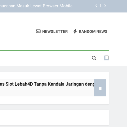
emudahan Masuk Lewat Browser Mobile
kses Stabil,Aman,dan Mudah Dipahami
38 Login Saat Link Utama Bermasalah
NEWSLETTER
RANDOM NEWS
 Pentingnya Verifikasi Informasi Akun
an Lagu Dari Artis Terbaik Dunia.
emudahan Masuk Lewat Browser Mobile
kses Stabil,Aman,dan Mudah Dipahami
38 Login Saat Link Utama Bermasalah
h4D Tanpa Kendala Jaringan dengan Akses Stabil,Aman,dan 