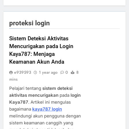
proteksi login
Sistem Deteksi Aktivitas
Mencurigakan pada Login
Kaya787: Menjaga
Keamanan Akun Anda
e939593
1 year ago
0
8
mins
Pelajari tentang
sistem deteksi
aktivitas mencurigakan
pada
login
Kaya787
. Artikel ini mengulas
bagaimana
kaya787 login
melindungi akun pengguna dengan
sistem keamanan canggih yang