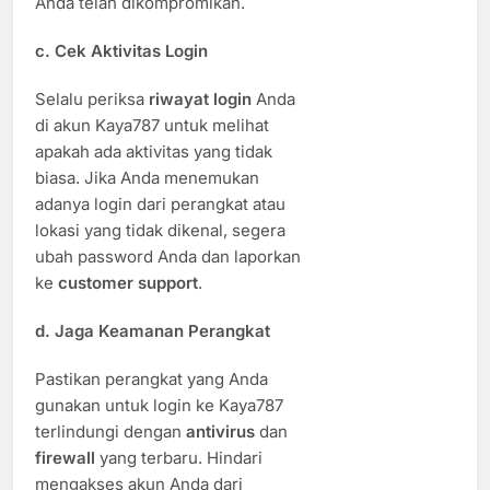
Anda telah dikompromikan.
c.
Cek Aktivitas Login
Selalu periksa
riwayat login
Anda
di akun Kaya787 untuk melihat
apakah ada aktivitas yang tidak
biasa. Jika Anda menemukan
adanya login dari perangkat atau
lokasi yang tidak dikenal, segera
ubah password Anda dan laporkan
ke
customer support
.
d.
Jaga Keamanan Perangkat
Pastikan perangkat yang Anda
gunakan untuk login ke Kaya787
terlindungi dengan
antivirus
dan
firewall
yang terbaru. Hindari
mengakses akun Anda dari