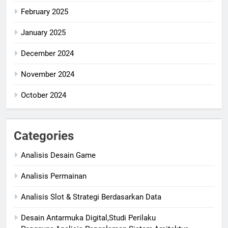
February 2025
January 2025
December 2024
November 2024
October 2024
Categories
Analisis Desain Game
Analisis Permainan
Analisis Slot & Strategi Berdasarkan Data
Desain Antarmuka Digital,Studi Perilaku