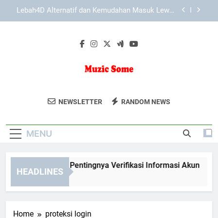
Skip
Cara Mengakses Slot Lebah4D Tanpa Kendala
to
Jaringan dengan Akses Stabil,Aman,dan Mudah
Dipahami
content
Cara Mengakses LAE138 Login Saat Link Utama
Bermasalah
Slot Lebah4D dan Pentingnya Verifikasi Informasi
Akun
Lebah4D Alternatif dan Kemudahan Masuk Lewat
Browser Mobile
Muzic Some
Muzic Some Menyediakan Platform
Cara Mengakses Slot Lebah4D Tanpa Kendala
NEWSLETTER
RANDOM NEWS
Jaringan dengan Akses Stabil,Aman,dan Mudah
Streaming Musik Dengan Berbagai
Dipahami
Cara Mengakses LAE138 Login Saat Link Utama
Pilihan Lagu Dari Artis Terbaik Dunia.
Bermasalah
MENU
ot Lebah4D dan Pentingnya Verifikasi Informasi Akun
Le
HEADLINES
Months Ago
3 
Home
proteksi login