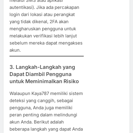
melalui SMS atau aplikasi
autentikasi). Jika ada percakapan
login dari lokasi atau perangkat
yang tidak dikenal, 2FA akan
mengharuskan pengguna untuk
melakukan verifikasi lebih lanjut
sebelum mereka dapat mengakses
akun.
3.
Langkah-Langkah yang
Dapat Diambil Pengguna
untuk Meminimalkan Risiko
Walaupun Kaya787 memiliki sistem
deteksi yang canggih, sebagai
pengguna, Anda juga memiliki
peran penting dalam melindungi
akun Anda. Berikut adalah
beberapa langkah yang dapat Anda