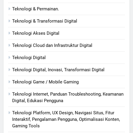
Teknologi & Permainan.
Teknologi & Transformasi Digital
Teknologi Akses Digital
Teknologi Cloud dan Infrastruktur Digital
Teknologi Digital
Teknologi Digital, Inovasi, Transformasi Digital
Teknologi Game / Mobile Gaming
Teknologi Internet, Panduan Troubleshooting, Keamanan
Digital, Edukasi Pengguna
Teknologi Platform, UX Design, Navigasi Situs, Fitur
Interaktif, Pengalaman Pengguna, Optimalisasi Konten,
Gaming Tools