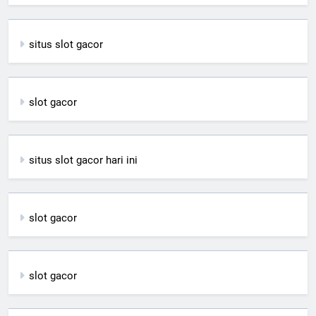
situs slot gacor
slot gacor
situs slot gacor hari ini
slot gacor
slot gacor