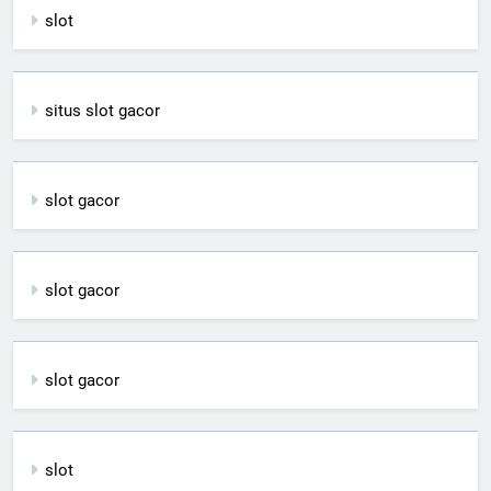
slot
situs slot gacor
slot gacor
slot gacor
slot gacor
slot