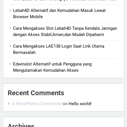
Lebah4D Alternatif dan Kemudahan Masuk Lewat
Browser Mobile
Cara Mengakses Slot Lebah4D Tanpa Kendala Jaringan
dengan Akses Stabil,Aman,dan Mudah Dipahami
Cara Mengakses LAE138 Login Saat Link Utama
Bermasalah
Edwinslot Alternatif untuk Pengguna yang
Mengutamakan Kemudahan Akses
Recent Comments
A WordPress Commenter
on
Hello world!
Archives