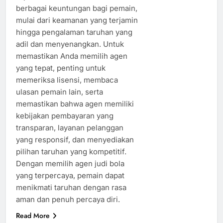
berbagai keuntungan bagi pemain,
mulai dari keamanan yang terjamin
hingga pengalaman taruhan yang
adil dan menyenangkan. Untuk
memastikan Anda memilih agen
yang tepat, penting untuk
memeriksa lisensi, membaca
ulasan pemain lain, serta
memastikan bahwa agen memiliki
kebijakan pembayaran yang
transparan, layanan pelanggan
yang responsif, dan menyediakan
pilihan taruhan yang kompetitif.
Dengan memilih agen judi bola
yang terpercaya, pemain dapat
menikmati taruhan dengan rasa
aman dan penuh percaya diri.
Read More