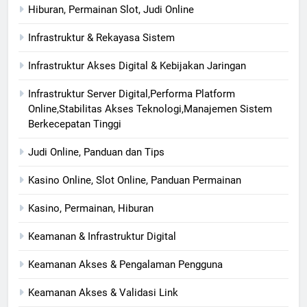
Hiburan, Permainan Slot, Judi Online
Infrastruktur & Rekayasa Sistem
Infrastruktur Akses Digital & Kebijakan Jaringan
Infrastruktur Server Digital,Performa Platform
Online,Stabilitas Akses Teknologi,Manajemen Sistem
Berkecepatan Tinggi
Judi Online, Panduan dan Tips
Kasino Online, Slot Online, Panduan Permainan
Kasino, Permainan, Hiburan
Keamanan & Infrastruktur Digital
Keamanan Akses & Pengalaman Pengguna
Keamanan Akses & Validasi Link