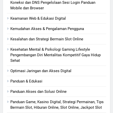
Koneksi dan DNS Pengelolaan Sesi Login Panduan
Mobile dan Browser
Keamanan Web & Edukasi Digital
Kemudahan Akses & Pengalaman Pengguna
Kesalahan dan Strategi Bermain Slot Online
Kesehatan Mental & Psikologi Gaming Lifestyle
Pengembangan Diri Mentalitas Kompetitif Gaya Hidup
Sehat
Optimasi Jaringan dan Akses Digital
Panduan & Edukasi
Panduan Akses dan Solusi Online
Panduan Game, Kasino Digital, Strategi Permainan, Tips
Bermain Slot, Hiburan Online, Slot Online, Jackpot Slot