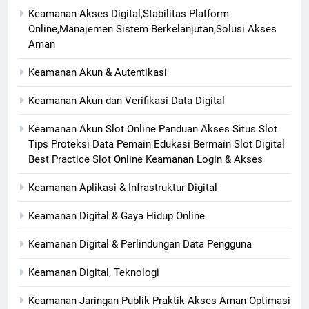
Keamanan Akses Digital,Stabilitas Platform
Online,Manajemen Sistem Berkelanjutan,Solusi Akses
Aman
Keamanan Akun & Autentikasi
Keamanan Akun dan Verifikasi Data Digital
Keamanan Akun Slot Online Panduan Akses Situs Slot
Tips Proteksi Data Pemain Edukasi Bermain Slot Digital
Best Practice Slot Online Keamanan Login & Akses
Keamanan Aplikasi & Infrastruktur Digital
Keamanan Digital & Gaya Hidup Online
Keamanan Digital & Perlindungan Data Pengguna
Keamanan Digital, Teknologi
Keamanan Jaringan Publik Praktik Akses Aman Optimasi