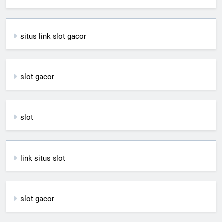
situs link slot gacor
slot gacor
slot
link situs slot
slot gacor