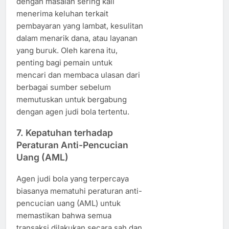
dengan masalah sering kali
menerima keluhan terkait
pembayaran yang lambat, kesulitan
dalam menarik dana, atau layanan
yang buruk. Oleh karena itu,
penting bagi pemain untuk
mencari dan membaca ulasan dari
berbagai sumber sebelum
memutuskan untuk bergabung
dengan agen judi bola tertentu.
7.
Kepatuhan terhadap
Peraturan Anti-Pencucian
Uang (AML)
Agen judi bola yang terpercaya
biasanya mematuhi peraturan anti-
pencucian uang (AML) untuk
memastikan bahwa semua
transaksi dilakukan secara sah dan