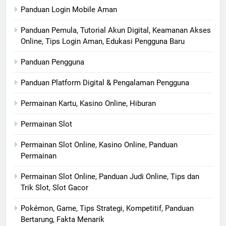
Panduan Login Mobile Aman
Panduan Pemula, Tutorial Akun Digital, Keamanan Akses
Online, Tips Login Aman, Edukasi Pengguna Baru
Panduan Pengguna
Panduan Platform Digital & Pengalaman Pengguna
Permainan Kartu, Kasino Online, Hiburan
Permainan Slot
Permainan Slot Online, Kasino Online, Panduan
Permainan
Permainan Slot Online, Panduan Judi Online, Tips dan
Trik Slot, Slot Gacor
Pokémon, Game, Tips Strategi, Kompetitif, Panduan
Bertarung, Fakta Menarik