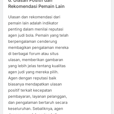
6.
Ulasan Positif dan
Rekomendasi Pemain Lain
Ulasan dan rekomendasi dari
pemain lain adalah indikator
penting dalam menilai reputasi
agen judi bola. Pemain yang telah
berpengalaman cenderung
membagikan pengalaman mereka
di berbagai forum atau situs
ulasan, memberikan gambaran
yang lebih jelas tentang kualitas
agen judi yang mereka pilih.
Agen dengan reputasi baik
biasanya mendapatkan ulasan
positif terkait kecepatan
pembayaran, layanan pelanggan,
dan pengalaman bertaruh secara
keseluruhan. Sebaliknya, agen