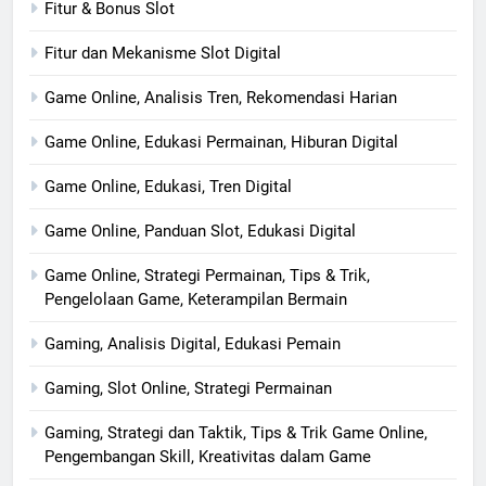
Fitur & Bonus Slot
Fitur dan Mekanisme Slot Digital
Game Online, Analisis Tren, Rekomendasi Harian
Game Online, Edukasi Permainan, Hiburan Digital
Game Online, Edukasi, Tren Digital
Game Online, Panduan Slot, Edukasi Digital
Game Online, Strategi Permainan, Tips & Trik,
Pengelolaan Game, Keterampilan Bermain
Gaming, Analisis Digital, Edukasi Pemain
Gaming, Slot Online, Strategi Permainan
Gaming, Strategi dan Taktik, Tips & Trik Game Online,
Pengembangan Skill, Kreativitas dalam Game