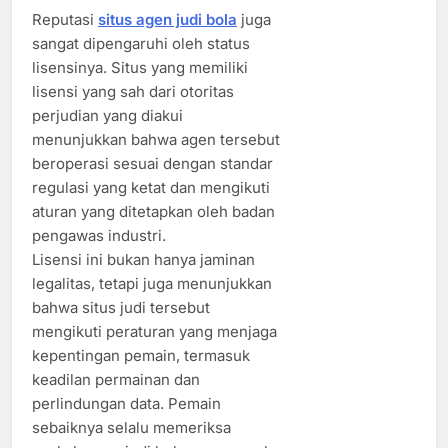
Reputasi
situs agen judi bola
juga
sangat dipengaruhi oleh status
lisensinya. Situs yang memiliki
lisensi yang sah dari otoritas
perjudian yang diakui
menunjukkan bahwa agen tersebut
beroperasi sesuai dengan standar
regulasi yang ketat dan mengikuti
aturan yang ditetapkan oleh badan
pengawas industri.
Lisensi ini bukan hanya jaminan
legalitas, tetapi juga menunjukkan
bahwa situs judi tersebut
mengikuti peraturan yang menjaga
kepentingan pemain, termasuk
keadilan permainan dan
perlindungan data. Pemain
sebaiknya selalu memeriksa