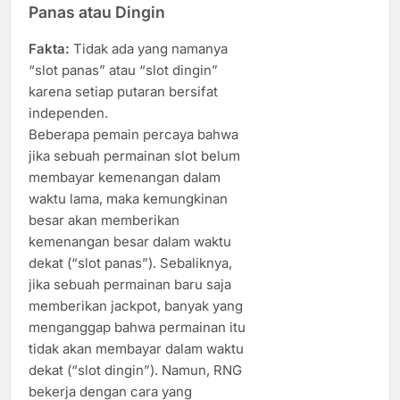
Panas atau Dingin
Fakta:
Tidak ada yang namanya
“slot panas” atau “slot dingin”
karena setiap putaran bersifat
independen.
Beberapa pemain percaya bahwa
jika sebuah permainan slot belum
membayar kemenangan dalam
waktu lama, maka kemungkinan
besar akan memberikan
kemenangan besar dalam waktu
dekat (“slot panas”). Sebaliknya,
jika sebuah permainan baru saja
memberikan jackpot, banyak yang
menganggap bahwa permainan itu
tidak akan membayar dalam waktu
dekat (“slot dingin”). Namun, RNG
bekerja dengan cara yang