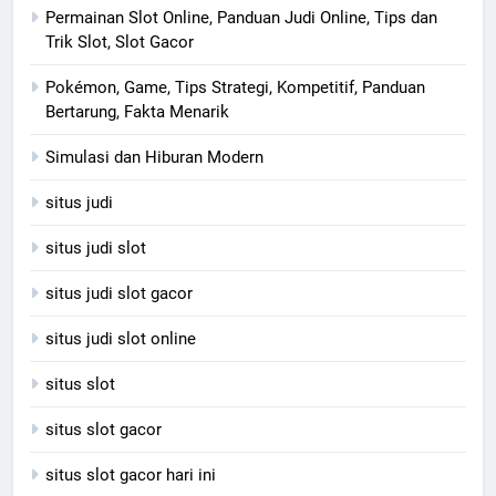
Permainan Slot Online, Panduan Judi Online, Tips dan
Trik Slot, Slot Gacor
Pokémon, Game, Tips Strategi, Kompetitif, Panduan
Bertarung, Fakta Menarik
Simulasi dan Hiburan Modern
situs judi
situs judi slot
situs judi slot gacor
situs judi slot online
situs slot
situs slot gacor
situs slot gacor hari ini