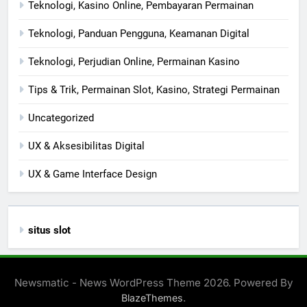
Teknologi, Kasino Online, Pembayaran Permainan
Teknologi, Panduan Pengguna, Keamanan Digital
Teknologi, Perjudian Online, Permainan Kasino
Tips & Trik, Permainan Slot, Kasino, Strategi Permainan
Uncategorized
UX & Aksesibilitas Digital
UX & Game Interface Design
situs slot
Newsmatic - News WordPress Theme 2026. Powered By
.
BlazeThemes