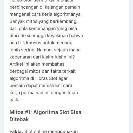
perbincangan di kalangan pemain
mengenai cara kerja algoritmanya.
Banyak mitos yang berkembang,
dari pola kemenangan yang bisa
diprediksi hingga keyakinan bahwa
ada trik khusus untuk menang
lebih sering. Namun, sejauh mana
kebenaran dari klaim-klaim ini?
Artikel ini akan membahas
berbagai mitos dan fakta terkait
algoritma di Horas Slot agar
pemain dapat memahami cara
kerja permainan ini dengan lebih
baik.
Mitos #1: Algoritma Slot Bisa
Ditebak
Fakta:
Slot online menggunakan