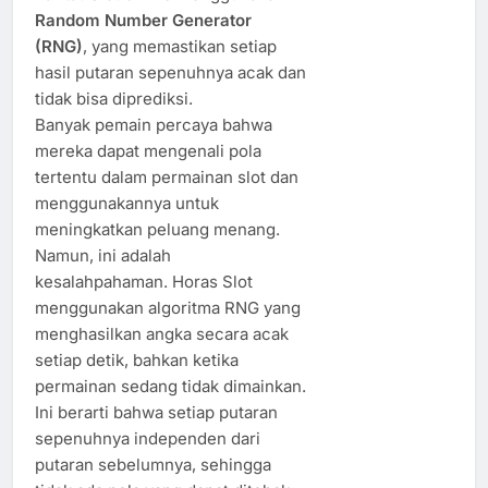
Random Number Generator
(RNG)
, yang memastikan setiap
hasil putaran sepenuhnya acak dan
tidak bisa diprediksi.
Banyak pemain percaya bahwa
mereka dapat mengenali pola
tertentu dalam permainan slot dan
menggunakannya untuk
meningkatkan peluang menang.
Namun, ini adalah
kesalahpahaman. Horas Slot
menggunakan algoritma RNG yang
menghasilkan angka secara acak
setiap detik, bahkan ketika
permainan sedang tidak dimainkan.
Ini berarti bahwa setiap putaran
sepenuhnya independen dari
putaran sebelumnya, sehingga