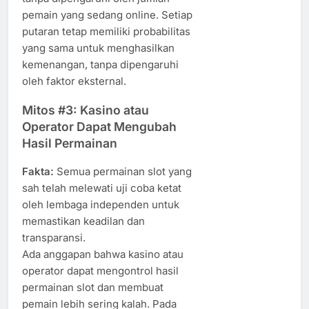
pemain yang sedang online. Setiap
putaran tetap memiliki probabilitas
yang sama untuk menghasilkan
kemenangan, tanpa dipengaruhi
oleh faktor eksternal.
Mitos #3: Kasino atau
Operator Dapat Mengubah
Hasil Permainan
Fakta:
Semua permainan slot yang
sah telah melewati uji coba ketat
oleh lembaga independen untuk
memastikan keadilan dan
transparansi.
Ada anggapan bahwa kasino atau
operator dapat mengontrol hasil
permainan slot dan membuat
pemain lebih sering kalah. Pada