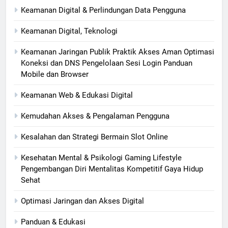
Keamanan Digital & Perlindungan Data Pengguna
Keamanan Digital, Teknologi
Keamanan Jaringan Publik Praktik Akses Aman Optimasi
Koneksi dan DNS Pengelolaan Sesi Login Panduan
Mobile dan Browser
Keamanan Web & Edukasi Digital
Kemudahan Akses & Pengalaman Pengguna
Kesalahan dan Strategi Bermain Slot Online
Kesehatan Mental & Psikologi Gaming Lifestyle
Pengembangan Diri Mentalitas Kompetitif Gaya Hidup
Sehat
Optimasi Jaringan dan Akses Digital
Panduan & Edukasi