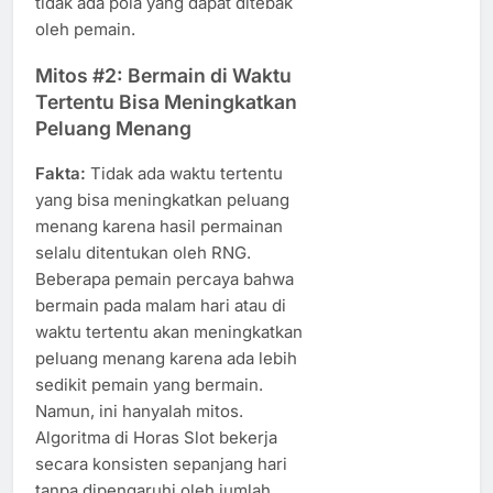
tidak ada pola yang dapat ditebak
oleh pemain.
Mitos #2: Bermain di Waktu
Tertentu Bisa Meningkatkan
Peluang Menang
Fakta:
Tidak ada waktu tertentu
yang bisa meningkatkan peluang
menang karena hasil permainan
selalu ditentukan oleh RNG.
Beberapa pemain percaya bahwa
bermain pada malam hari atau di
waktu tertentu akan meningkatkan
peluang menang karena ada lebih
sedikit pemain yang bermain.
Namun, ini hanyalah mitos.
Algoritma di Horas Slot bekerja
secara konsisten sepanjang hari
tanpa dipengaruhi oleh jumlah