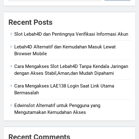
Recent Posts
Slot Lebah4D dan Pentingnya Verifikasi Informasi Akun
Lebah4D Alternatif dan Kemudahan Masuk Lewat
Browser Mobile
Cara Mengakses Slot Lebah4D Tanpa Kendala Jaringan
dengan Akses Stabil,Aman,dan Mudah Dipahami
Cara Mengakses LAE138 Login Saat Link Utama
Bermasalah
Edwinslot Alternatif untuk Pengguna yang
Mengutamakan Kemudahan Akses
Recent Comments