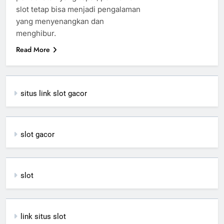
slot tetap bisa menjadi pengalaman
yang menyenangkan dan
menghibur.
Read More
situs link slot gacor
slot gacor
slot
link situs slot