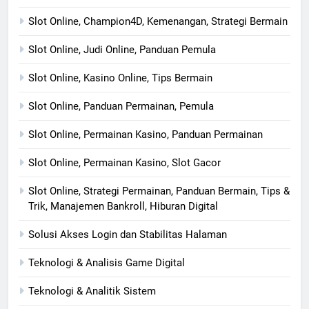
Slot Online, Champion4D, Kemenangan, Strategi Bermain
Slot Online, Judi Online, Panduan Pemula
Slot Online, Kasino Online, Tips Bermain
Slot Online, Panduan Permainan, Pemula
Slot Online, Permainan Kasino, Panduan Permainan
Slot Online, Permainan Kasino, Slot Gacor
Slot Online, Strategi Permainan, Panduan Bermain, Tips &
Trik, Manajemen Bankroll, Hiburan Digital
Solusi Akses Login dan Stabilitas Halaman
Teknologi & Analisis Game Digital
Teknologi & Analitik Sistem