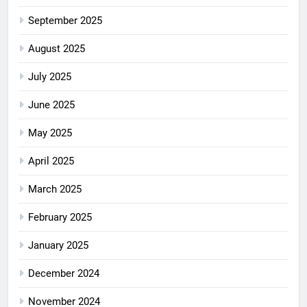
September 2025
August 2025
July 2025
June 2025
May 2025
April 2025
March 2025
February 2025
January 2025
December 2024
November 2024