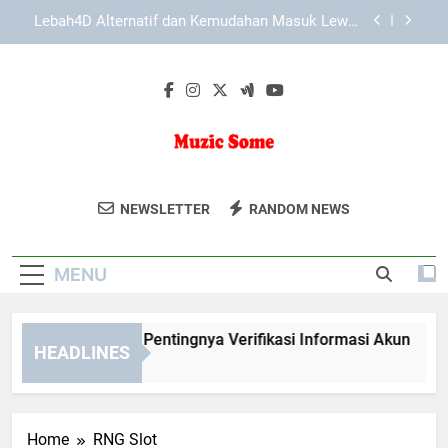
Skip
Cara Mengakses Slot Lebah4D Tanpa Kendala
to
Jaringan dengan Akses Stabil,Aman,dan Mudah
Dipahami
content
Cara Mengakses LAE138 Login Saat Link Utama
Bermasalah
Slot Lebah4D dan Pentingnya Verifikasi Informasi
Akun
Lebah4D Alternatif dan Kemudahan Masuk Lewat
Browser Mobile
Muzic Some
Muzic Some Menyediakan Platform
Cara Mengakses Slot Lebah4D Tanpa Kendala
NEWSLETTER
RANDOM NEWS
Jaringan dengan Akses Stabil,Aman,dan Mudah
Streaming Musik Dengan Berbagai
Dipahami
Cara Mengakses LAE138 Login Saat Link Utama
Pilihan Lagu Dari Artis Terbaik Dunia.
Bermasalah
MENU
ot Lebah4D dan Pentingnya Verifikasi Informasi Akun
L
HEADLINES
Months Ago
3 
Home
RNG Slot