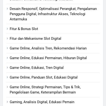
Desain Responsif, Optimalisasi Perangkat, Pengalaman
Pengguna Digital, Infrastruktur Akses, Teknologi
Antarmuka
Fitur & Bonus Slot
Fitur dan Mekanisme Slot Digital
Game Online, Analisis Tren, Rekomendasi Harian
Game Online, Edukasi Permainan, Hiburan Digital
Game Online, Edukasi, Tren Digital
Game Online, Panduan Slot, Edukasi Digital
Game Online, Strategi Permainan, Tips & Trik,
Pengelolaan Game, Keterampilan Bermain
Gaming, Analisis Digital, Edukasi Pemain