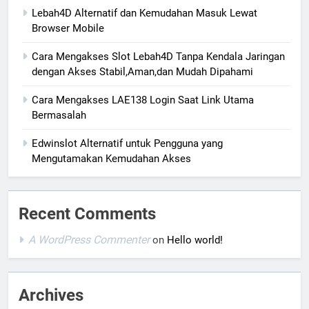
Lebah4D Alternatif dan Kemudahan Masuk Lewat
Browser Mobile
Cara Mengakses Slot Lebah4D Tanpa Kendala Jaringan
dengan Akses Stabil,Aman,dan Mudah Dipahami
Cara Mengakses LAE138 Login Saat Link Utama
Bermasalah
Edwinslot Alternatif untuk Pengguna yang
Mengutamakan Kemudahan Akses
Recent Comments
A WordPress Commenter
on
Hello world!
Archives