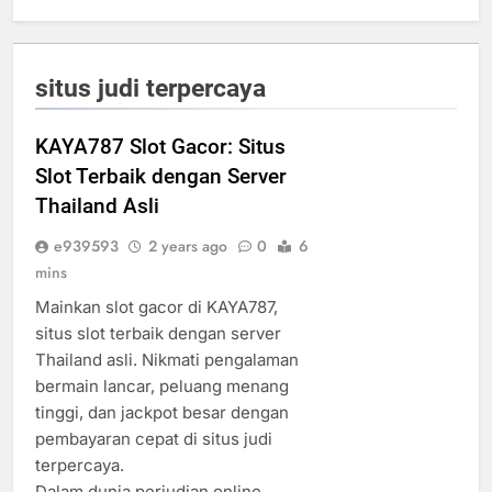
situs judi terpercaya
KAYA787 Slot Gacor: Situs
Slot Terbaik dengan Server
Thailand Asli
e939593
2 years ago
0
6
mins
Mainkan slot gacor di KAYA787,
situs slot terbaik dengan server
Thailand asli. Nikmati pengalaman
bermain lancar, peluang menang
tinggi, dan jackpot besar dengan
pembayaran cepat di situs judi
terpercaya.
Dalam dunia perjudian online,