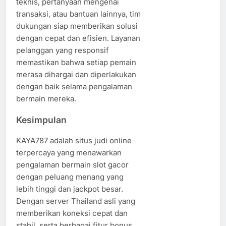
teknis, pertanyaan mengenai
transaksi, atau bantuan lainnya, tim
dukungan siap memberikan solusi
dengan cepat dan efisien. Layanan
pelanggan yang responsif
memastikan bahwa setiap pemain
merasa dihargai dan diperlakukan
dengan baik selama pengalaman
bermain mereka.
Kesimpulan
KAYA787 adalah situs judi online
terpercaya yang menawarkan
pengalaman bermain slot gacor
dengan peluang menang yang
lebih tinggi dan jackpot besar.
Dengan server Thailand asli yang
memberikan koneksi cepat dan
stabil, serta berbagai fitur bonus