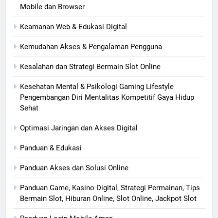
Mobile dan Browser
Keamanan Web & Edukasi Digital
Kemudahan Akses & Pengalaman Pengguna
Kesalahan dan Strategi Bermain Slot Online
Kesehatan Mental & Psikologi Gaming Lifestyle
Pengembangan Diri Mentalitas Kompetitif Gaya Hidup
Sehat
Optimasi Jaringan dan Akses Digital
Panduan & Edukasi
Panduan Akses dan Solusi Online
Panduan Game, Kasino Digital, Strategi Permainan, Tips
Bermain Slot, Hiburan Online, Slot Online, Jackpot Slot