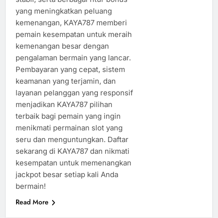
yang meningkatkan peluang
kemenangan, KAYA787 memberi
pemain kesempatan untuk meraih
kemenangan besar dengan
pengalaman bermain yang lancar.
Pembayaran yang cepat, sistem
keamanan yang terjamin, dan
layanan pelanggan yang responsif
menjadikan KAYA787 pilihan
terbaik bagi pemain yang ingin
menikmati permainan slot yang
seru dan menguntungkan. Daftar
sekarang di KAYA787 dan nikmati
kesempatan untuk memenangkan
jackpot besar setiap kali Anda
bermain!
Read More