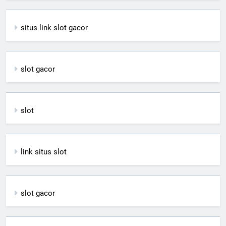
situs link slot gacor
slot gacor
slot
link situs slot
slot gacor