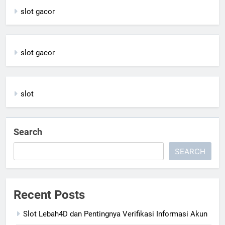
slot gacor
slot gacor
slot
Search
SEARCH
Recent Posts
Slot Lebah4D dan Pentingnya Verifikasi Informasi Akun