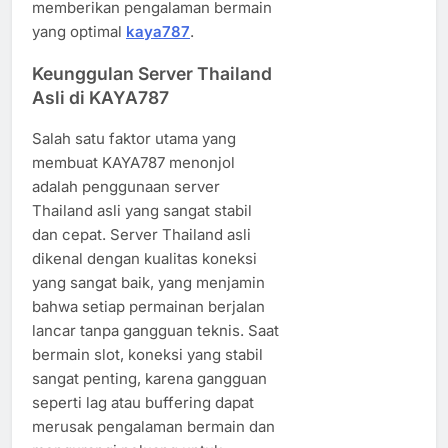
memberikan pengalaman bermain
yang optimal
kaya787
.
Keunggulan Server Thailand
Asli di KAYA787
Salah satu faktor utama yang
membuat KAYA787 menonjol
adalah penggunaan server
Thailand asli yang sangat stabil
dan cepat. Server Thailand asli
dikenal dengan kualitas koneksi
yang sangat baik, yang menjamin
bahwa setiap permainan berjalan
lancar tanpa gangguan teknis. Saat
bermain slot, koneksi yang stabil
sangat penting, karena gangguan
seperti lag atau buffering dapat
merusak pengalaman bermain dan