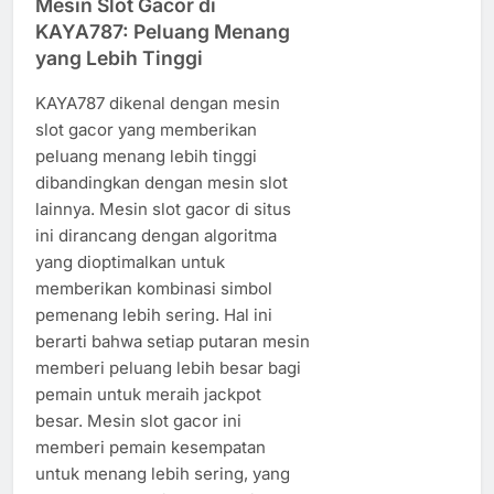
Mesin Slot Gacor di
KAYA787: Peluang Menang
yang Lebih Tinggi
KAYA787 dikenal dengan mesin
slot gacor yang memberikan
peluang menang lebih tinggi
dibandingkan dengan mesin slot
lainnya. Mesin slot gacor di situs
ini dirancang dengan algoritma
yang dioptimalkan untuk
memberikan kombinasi simbol
pemenang lebih sering. Hal ini
berarti bahwa setiap putaran mesin
memberi peluang lebih besar bagi
pemain untuk meraih jackpot
besar. Mesin slot gacor ini
memberi pemain kesempatan
untuk menang lebih sering, yang