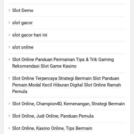
Slot Demo
slot gacor
slot gacor hari ini
slot online
Slot Online Panduan Permainan Tips & Trik Gaming
Rekomendasi Slot Game Kasino
Slot Online Terpercaya Strategi Bermain Slot Panduan
Pemain Modal Kecil Hiburan Digital Slot Online Ramah
Pemula
Slot Online, Champion4D, Kemenangan, Strategi Bermain
Slot Online, Judi Online, Panduan Pemula
Slot Online, Kasino Online, Tips Bermain