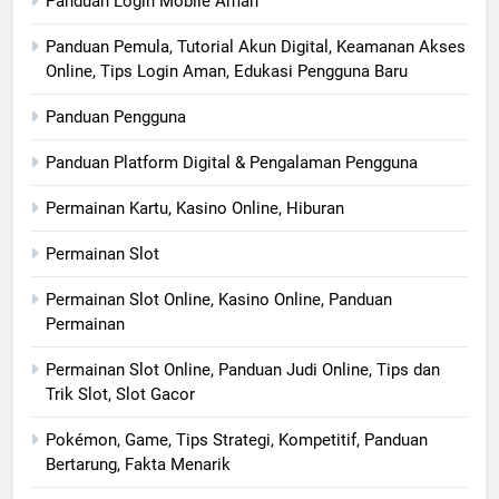
Panduan Login Mobile Aman
Panduan Pemula, Tutorial Akun Digital, Keamanan Akses
Online, Tips Login Aman, Edukasi Pengguna Baru
Panduan Pengguna
Panduan Platform Digital & Pengalaman Pengguna
Permainan Kartu, Kasino Online, Hiburan
Permainan Slot
Permainan Slot Online, Kasino Online, Panduan
Permainan
Permainan Slot Online, Panduan Judi Online, Tips dan
Trik Slot, Slot Gacor
Pokémon, Game, Tips Strategi, Kompetitif, Panduan
Bertarung, Fakta Menarik