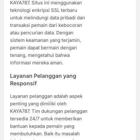
KAYA787. Situs ini menggunakan
teknologi enkripsi SSL terbaru
untuk melindungi data pribadi dan
transaksi pemain dari kebocoran
atau pencurian data. Dengan
sistem keamanan yang terjamin,
pemain dapat bermain dengan
tenang, mengetahui bahwa
informasi mereka aman.
Layanan Pelanggan yang
Responsif
Layanan pelanggan adalah aspek
penting yang dimiliki oleh
KAYA787. Tim dukungan pelanggan
tersedia 24/7 untuk memberikan
bantuan kepada pemain yang
membutuhkan. Baik itu masalah