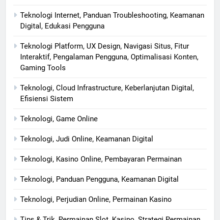
Teknologi Internet, Panduan Troubleshooting, Keamanan
Digital, Edukasi Pengguna
Teknologi Platform, UX Design, Navigasi Situs, Fitur
Interaktif, Pengalaman Pengguna, Optimalisasi Konten,
Gaming Tools
Teknologi, Cloud Infrastructure, Keberlanjutan Digital,
Efisiensi Sistem
Teknologi, Game Online
Teknologi, Judi Online, Keamanan Digital
Teknologi, Kasino Online, Pembayaran Permainan
Teknologi, Panduan Pengguna, Keamanan Digital
Teknologi, Perjudian Online, Permainan Kasino
Tips & Trik, Permainan Slot, Kasino, Strategi Permainan