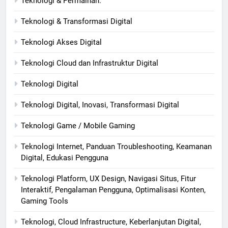
Teknologi & Permainan.
Teknologi & Transformasi Digital
Teknologi Akses Digital
Teknologi Cloud dan Infrastruktur Digital
Teknologi Digital
Teknologi Digital, Inovasi, Transformasi Digital
Teknologi Game / Mobile Gaming
Teknologi Internet, Panduan Troubleshooting, Keamanan
Digital, Edukasi Pengguna
Teknologi Platform, UX Design, Navigasi Situs, Fitur
Interaktif, Pengalaman Pengguna, Optimalisasi Konten,
Gaming Tools
Teknologi, Cloud Infrastructure, Keberlanjutan Digital,