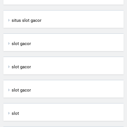
situs slot gacor
slot gacor
slot gacor
slot gacor
slot