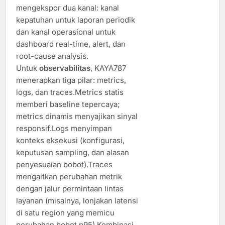
mengekspor dua kanal: kanal
kepatuhan untuk laporan periodik
dan kanal operasional untuk
dashboard real-time, alert, dan
root-cause analysis.
Untuk
observabilitas
, KAYA787
menerapkan tiga pilar: metrics,
logs, dan traces.Metrics statis
memberi baseline tepercaya;
metrics dinamis menyajikan sinyal
responsif.Logs menyimpan
konteks eksekusi (konfigurasi,
keputusan sampling, dan alasan
penyesuaian bobot).Traces
mengaitkan perubahan metrik
dengan jalur permintaan lintas
layanan (misalnya, lonjakan latensi
di satu region yang memicu
perubahan bobot p95).Kombinasi