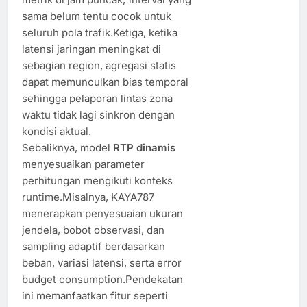
sama belum tentu cocok untuk
seluruh pola trafik.Ketiga, ketika
latensi jaringan meningkat di
sebagian region, agregasi statis
dapat memunculkan bias temporal
sehingga pelaporan lintas zona
waktu tidak lagi sinkron dengan
kondisi aktual.
Sebaliknya, model
RTP dinamis
menyesuaikan parameter
perhitungan mengikuti konteks
runtime.Misalnya, KAYA787
menerapkan penyesuaian ukuran
jendela, bobot observasi, dan
sampling adaptif berdasarkan
beban, variasi latensi, serta error
budget consumption.Pendekatan
ini memanfaatkan fitur seperti