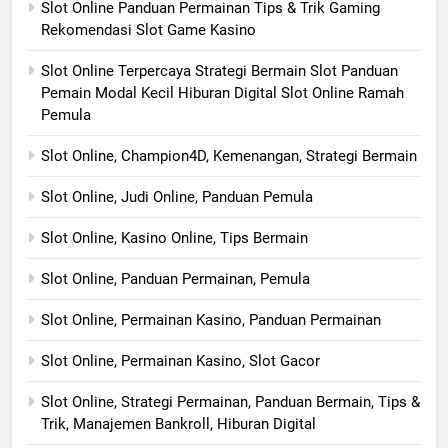
Slot Online Panduan Permainan Tips & Trik Gaming
Rekomendasi Slot Game Kasino
Slot Online Terpercaya Strategi Bermain Slot Panduan
Pemain Modal Kecil Hiburan Digital Slot Online Ramah
Pemula
Slot Online, Champion4D, Kemenangan, Strategi Bermain
Slot Online, Judi Online, Panduan Pemula
Slot Online, Kasino Online, Tips Bermain
Slot Online, Panduan Permainan, Pemula
Slot Online, Permainan Kasino, Panduan Permainan
Slot Online, Permainan Kasino, Slot Gacor
Slot Online, Strategi Permainan, Panduan Bermain, Tips &
Trik, Manajemen Bankroll, Hiburan Digital