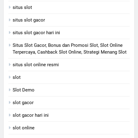
situs slot
situs slot gacor
situs slot gacor hari ini
Situs Slot Gacor, Bonus dan Promosi Slot, Slot Online
Terpercaya, Cashback Slot Online, Strategi Menang Slot
situs slot online resmi
slot
Slot Demo
slot gacor
slot gacor hari ini
slot online