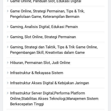
Game Online, Panduan Slot, Edukasi Digital
Game Online, Strategi Permainan, Tips & Trik,
Pengelolaan Game, Keterampilan Bermain
Gaming, Analisis Digital, Edukasi Pemain
Gaming, Slot Online, Strategi Permainan
Gaming, Strategi dan Taktik, Tips & Trik Game Online,
Pengembangan Skill, Kreativitas dalam Game
Hiburan, Permainan Slot, Judi Online
Infrastruktur & Rekayasa Sistem
Infrastruktur Akses Digital & Kebijakan Jaringan
Infrastruktur Server Digital,Performa Platform
Online,Stabilitas Akses Teknologi,Manajemen Sistem
Berkecepatan Tinggi