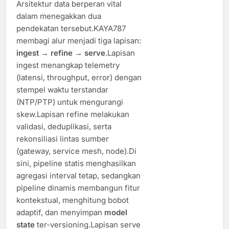
Arsitektur data berperan vital
dalam menegakkan dua
pendekatan tersebut.KAYA787
membagi alur menjadi tiga lapisan:
ingest → refine → serve
.Lapisan
ingest menangkap telemetry
(latensi, throughput, error) dengan
stempel waktu terstandar
(NTP/PTP) untuk mengurangi
skew.Lapisan refine melakukan
validasi, deduplikasi, serta
rekonsiliasi lintas sumber
(gateway, service mesh, node).Di
sini, pipeline statis menghasilkan
agregasi interval tetap, sedangkan
pipeline dinamis membangun fitur
kontekstual, menghitung bobot
adaptif, dan menyimpan
model
state
ter-versioning.Lapisan serve