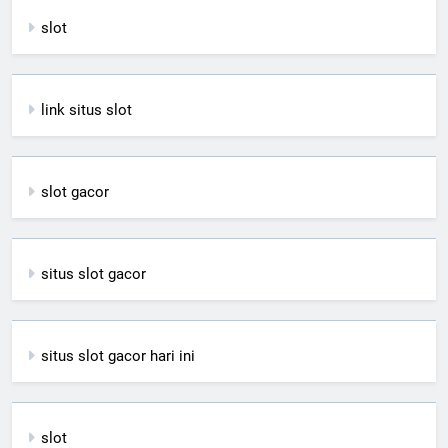
slot
link situs slot
slot gacor
situs slot gacor
situs slot gacor hari ini
slot