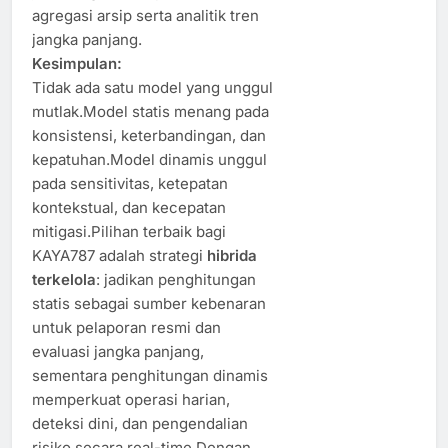
agregasi arsip serta analitik tren
jangka panjang.
Kesimpulan:
Tidak ada satu model yang unggul
mutlak.Model statis menang pada
konsistensi, keterbandingan, dan
kepatuhan.Model dinamis unggul
pada sensitivitas, ketepatan
kontekstual, dan kecepatan
mitigasi.Pilihan terbaik bagi
KAYA787 adalah strategi
hibrida
terkelola
: jadikan penghitungan
statis sebagai sumber kebenaran
untuk pelaporan resmi dan
evaluasi jangka panjang,
sementara penghitungan dinamis
memperkuat operasi harian,
deteksi dini, dan pengendalian
risiko secara real-time.Dengan