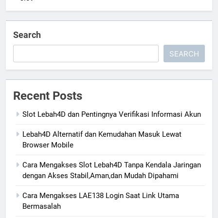
Search
SEARCH
Recent Posts
Slot Lebah4D dan Pentingnya Verifikasi Informasi Akun
Lebah4D Alternatif dan Kemudahan Masuk Lewat
Browser Mobile
Cara Mengakses Slot Lebah4D Tanpa Kendala Jaringan
dengan Akses Stabil,Aman,dan Mudah Dipahami
Cara Mengakses LAE138 Login Saat Link Utama
Bermasalah