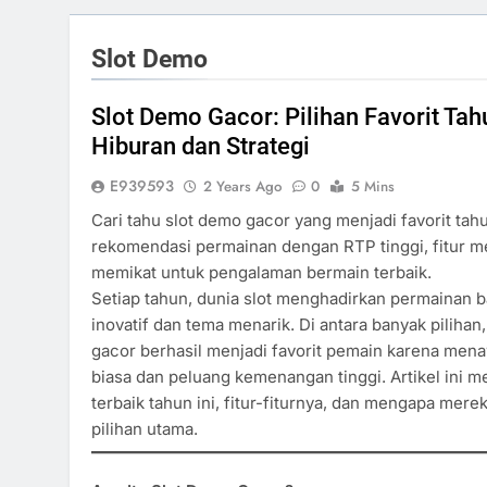
Slot Demo
Slot Demo Gacor: Pilihan Favorit Tahu
Hiburan dan Strategi
E939593
2 Years Ago
0
5 Mins
Cari tahu slot demo gacor yang menjadi favorit tah
rekomendasi permainan dengan RTP tinggi, fitur m
memikat untuk pengalaman bermain terbaik.
Setiap tahun, dunia slot menghadirkan permainan ba
inovatif dan tema menarik. Di antara banyak piliha
gacor berhasil menjadi favorit pemain karena mena
biasa dan peluang kemenangan tinggi. Artikel ini 
terbaik tahun ini, fitur-fiturnya, dan mengapa mere
pilihan utama.