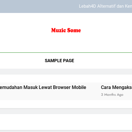
Lebah4D Alternatif dan K
Cara Mengakses Slot Lebah4D Tanpa Kendala Jaringan dengan A
Cara Mengakses LAE1
ic Some
Slot Lebah4D dan
e Menyediakan Platform Streaming Musik Dengan Berbagai Pilih
Lebah4D Alternatif dan K
SAMPLE PAGE
Cara Mengakses Slot Lebah4D Tanpa Kendala Jaringan dengan A
Cara Mengakses LAE1
Masuk Lewat Browser Mobile
Cara Mengakses Slot Leb
3 Months Ago