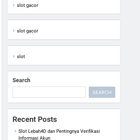
slot gacor
slot gacor
slot
Search
SEARCH
Recent Posts
Slot Lebah4D dan Pentingnya Verifikasi
Informasi Akun