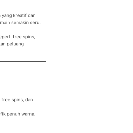
 yang kreatif dan
rmain semakin seru.
perti free spins,
kan peluang
 free spins, dan
fik penuh warna.