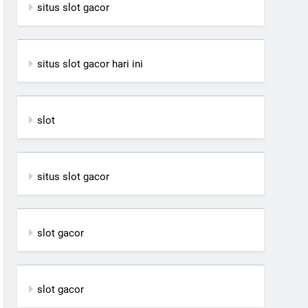
situs slot gacor
situs slot gacor hari ini
slot
situs slot gacor
slot gacor
slot gacor