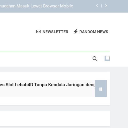
emudahan Masuk Lewat Browser Mobile
kses Stabil,Aman,dan Mudah Dipahami
38 Login Saat Link Utama Bermasalah
NEWSLETTER
RANDOM NEWS
 Pentingnya Verifikasi Informasi Akun
an Lagu Dari Artis Terbaik Dunia.
emudahan Masuk Lewat Browser Mobile
kses Stabil,Aman,dan Mudah Dipahami
38 Login Saat Link Utama Bermasalah
ah4D Tanpa Kendala Jaringan dengan Akses Stabil,Aman,dan