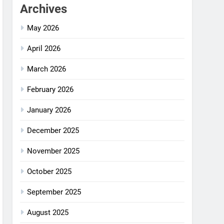
Archives
May 2026
April 2026
March 2026
February 2026
January 2026
December 2025
November 2025
October 2025
September 2025
August 2025