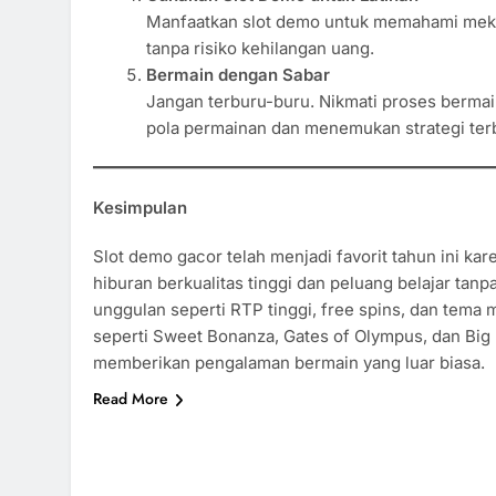
Manfaatkan slot demo untuk memahami mek
tanpa risiko kehilangan uang.
Bermain dengan Sabar
Jangan terburu-buru. Nikmati proses berm
pola permainan dan menemukan strategi terb
Kesimpulan
Slot demo gacor telah menjadi favorit tahun ini k
hiburan berkualitas tinggi dan peluang belajar tanpa
unggulan seperti RTP tinggi, free spins, dan tema 
seperti Sweet Bonanza, Gates of Olympus, dan Big
memberikan pengalaman bermain yang luar biasa.
Read More