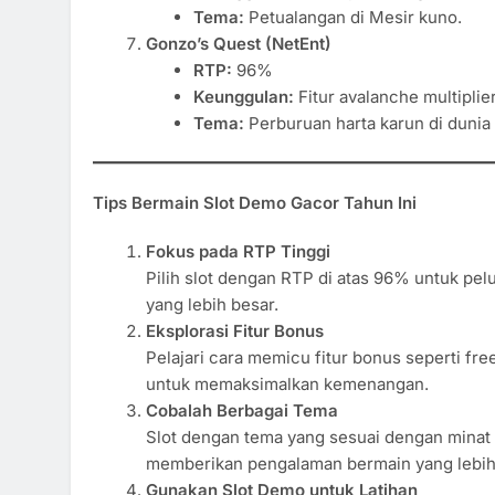
Tema:
Petualangan di Mesir kuno.
Gonzo’s Quest (NetEnt)
RTP:
96%
Keunggulan:
Fitur avalanche multiplie
Tema:
Perburuan harta karun di dunia
Tips Bermain Slot Demo Gacor Tahun Ini
Fokus pada RTP Tinggi
Pilih slot dengan RTP di atas 96% untuk p
yang lebih besar.
Eksplorasi Fitur Bonus
Pelajari cara memicu fitur bonus seperti free
untuk memaksimalkan kemenangan.
Cobalah Berbagai Tema
Slot dengan tema yang sesuai dengan minat
memberikan pengalaman bermain yang lebi
Gunakan Slot Demo untuk Latihan