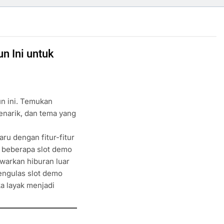
n Ini untuk
un ini. Temukan
enarik, dan tema yang
ru dengan fitur-fitur
n, beberapa slot demo
warkan hiburan luar
mengulas slot demo
ka layak menjadi