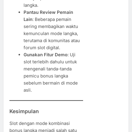
langka.
Pantau Review Pemain
Lain
: Beberapa pemain
sering membagikan waktu
kemunculan mode langka,
terutama di komunitas atau
forum slot digital.
Gunakan Fitur Demo
: Uji
slot terlebih dahulu untuk
mengenali tanda-tanda
pemicu bonus langka
sebelum bermain di mode
asli.
Kesimpulan
Slot dengan mode kombinasi
bonus langka menjadi salah satu