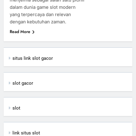
dalam dunia game slot modern
yang terpercaya dan relevan
dengan kebutuhan zaman.
Read More
situs link slot gacor
slot gacor
slot
link situs slot