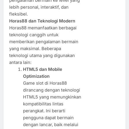
pengalaman bermain ke level yang
lebih personal, interaktif, dan
fleksibel.
Horas88 dan Teknologi Modern
Horas88 memanfaatkan berbagai
teknologi canggih untuk
memberikan pengalaman bermain
yang maksimal. Beberapa
teknologi utama yang digunakan
antara lain:
HTML5 dan Mobile
Optimization
Game slot di Horas88
dirancang dengan teknologi
HTML5 yang memungkinkan
kompatibilitas lintas
perangkat. Ini berarti
pengguna dapat bermain
dengan lancar, baik melalui