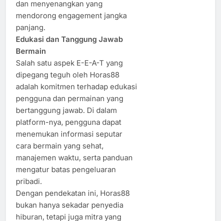
dan menyenangkan yang
mendorong engagement jangka
panjang.
Edukasi dan Tanggung Jawab
Bermain
Salah satu aspek E-E-A-T yang
dipegang teguh oleh Horas88
adalah komitmen terhadap edukasi
pengguna dan permainan yang
bertanggung jawab. Di dalam
platform-nya, pengguna dapat
menemukan informasi seputar
cara bermain yang sehat,
manajemen waktu, serta panduan
mengatur batas pengeluaran
pribadi.
Dengan pendekatan ini, Horas88
bukan hanya sekadar penyedia
hiburan, tetapi juga mitra yang