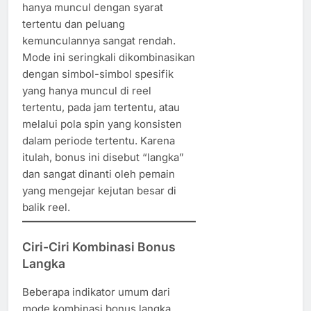
hanya muncul dengan syarat
tertentu dan peluang
kemunculannya sangat rendah.
Mode ini seringkali dikombinasikan
dengan simbol-simbol spesifik
yang hanya muncul di reel
tertentu, pada jam tertentu, atau
melalui pola spin yang konsisten
dalam periode tertentu. Karena
itulah, bonus ini disebut “langka”
dan sangat dinanti oleh pemain
yang mengejar kejutan besar di
balik reel.
Ciri-Ciri Kombinasi Bonus
Langka
Beberapa indikator umum dari
mode kombinasi bonus langka