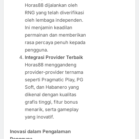
Horas88 dijalankan oleh
RNG yang telah diverifikasi
oleh lembaga independen.
Ini menjamin keadilan
permainan dan memberikan
rasa percaya penuh kepada
pengguna.
Integrasi Provider Terbaik
Horas88 menggandeng
provider-provider ternama
seperti Pragmatic Play, PG
Soft, dan Habanero yang
dikenal dengan kualitas
grafis tinggi, fitur bonus
menarik, serta gameplay
yang inovatif.
Inovasi dalam Pengalaman
Pengguna