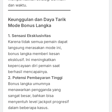
dan waktu.
Keunggulan dan Daya Tarik
Mode Bonus Langka
1. Sensasi Eksklusivitas
Karena tidak semua pemain dapat
langsung merasakan mode ini,
bonus langka memberi kesan
eksklusif. Ini meningkatkan
kepercayaan diri pemain saat
berhasil mencapainya.
2. Potensi Pembayaran Tinggi
Bonus langka umumnya
menawarkan pengganda yang
sangat besar, bahkan bisa
menyentuh level jackpot progresif
dalam beberapa kasus.