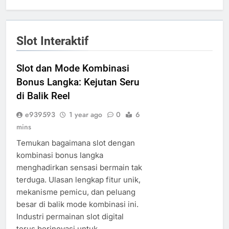
Slot Interaktif
Slot dan Mode Kombinasi
Bonus Langka: Kejutan Seru
di Balik Reel
e939593
1 year ago
0
6
mins
Temukan bagaimana slot dengan
kombinasi bonus langka
menghadirkan sensasi bermain tak
terduga. Ulasan lengkap fitur unik,
mekanisme pemicu, dan peluang
besar di balik mode kombinasi ini.
Industri permainan slot digital
terus berinovasi untuk