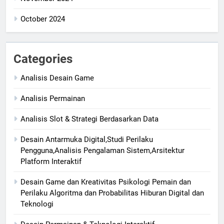
October 2024
Categories
Analisis Desain Game
Analisis Permainan
Analisis Slot & Strategi Berdasarkan Data
Desain Antarmuka Digital,Studi Perilaku
Pengguna,Analisis Pengalaman Sistem,Arsitektur
Platform Interaktif
Desain Game dan Kreativitas Psikologi Pemain dan
Perilaku Algoritma dan Probabilitas Hiburan Digital dan
Teknologi