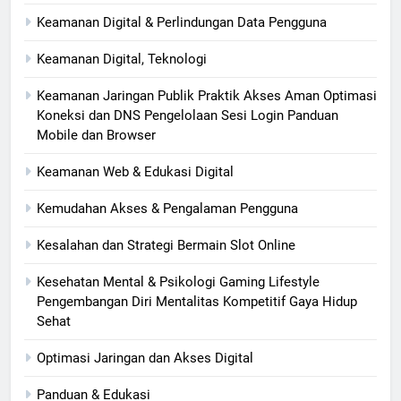
Keamanan Digital & Perlindungan Data Pengguna
Keamanan Digital, Teknologi
Keamanan Jaringan Publik Praktik Akses Aman Optimasi
Koneksi dan DNS Pengelolaan Sesi Login Panduan
Mobile dan Browser
Keamanan Web & Edukasi Digital
Kemudahan Akses & Pengalaman Pengguna
Kesalahan dan Strategi Bermain Slot Online
Kesehatan Mental & Psikologi Gaming Lifestyle
Pengembangan Diri Mentalitas Kompetitif Gaya Hidup
Sehat
Optimasi Jaringan dan Akses Digital
Panduan & Edukasi