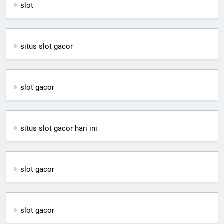
slot
situs slot gacor
slot gacor
situs slot gacor hari ini
slot gacor
slot gacor