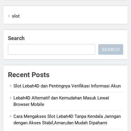
slot
Search
SEARCH
Recent Posts
Slot Lebah4D dan Pentingnya Verifikasi Informasi Akun
Lebah4D Alternatif dan Kemudahan Masuk Lewat
Browser Mobile
Cara Mengakses Slot Lebah4D Tanpa Kendala Jaringan
dengan Akses Stabil,Aman,dan Mudah Dipahami