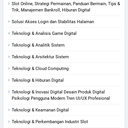
Slot Online, Strategi Permainan, Panduan Bermain, Tips &
Trik, Manajemen Bankroll, Hiburan Digital
Solusi Akses Login dan Stabilitas Halaman
Teknologi & Analisis Game Digital
Teknologi & Analitik Sistem
Teknologi & Arsitektur Sistem
Teknologi & Cloud Computing
Teknologi & Hiburan Digital
Teknologi & Inovasi Digital Desain Produk Digital
Psikologi Pengguna Modern Tren UI/UX Profesional
Teknologi & Keamanan Digital
Teknologi & Perkembangan Industri Slot