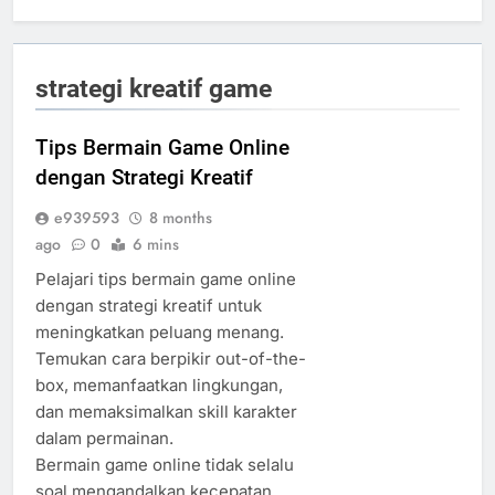
strategi kreatif game
Tips Bermain Game Online
dengan Strategi Kreatif
e939593
8 months
ago
0
6 mins
Pelajari tips bermain game online
dengan strategi kreatif untuk
meningkatkan peluang menang.
Temukan cara berpikir out-of-the-
box, memanfaatkan lingkungan,
dan memaksimalkan skill karakter
dalam permainan.
Bermain game online tidak selalu
soal mengandalkan kecepatan