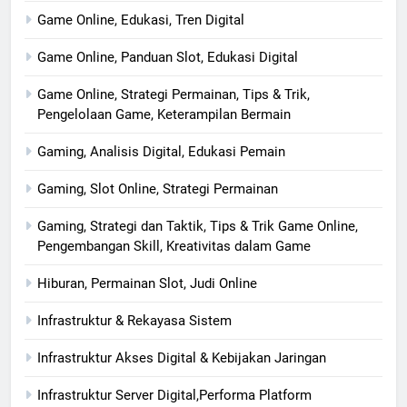
Game Online, Edukasi, Tren Digital
Game Online, Panduan Slot, Edukasi Digital
Game Online, Strategi Permainan, Tips & Trik,
Pengelolaan Game, Keterampilan Bermain
Gaming, Analisis Digital, Edukasi Pemain
Gaming, Slot Online, Strategi Permainan
Gaming, Strategi dan Taktik, Tips & Trik Game Online,
Pengembangan Skill, Kreativitas dalam Game
Hiburan, Permainan Slot, Judi Online
Infrastruktur & Rekayasa Sistem
Infrastruktur Akses Digital & Kebijakan Jaringan
Infrastruktur Server Digital,Performa Platform