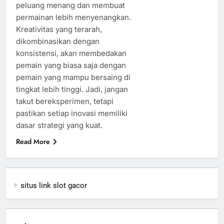
peluang menang dan membuat
permainan lebih menyenangkan.
Kreativitas yang terarah,
dikombinasikan dengan
konsistensi, akan membedakan
pemain yang biasa saja dengan
pemain yang mampu bersaing di
tingkat lebih tinggi. Jadi, jangan
takut bereksperimen, tetapi
pastikan setiap inovasi memiliki
dasar strategi yang kuat.
Read More
situs link slot gacor