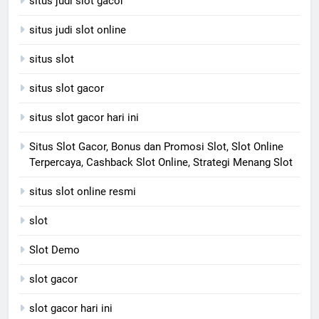
situs judi slot gacor
situs judi slot online
situs slot
situs slot gacor
situs slot gacor hari ini
Situs Slot Gacor, Bonus dan Promosi Slot, Slot Online
Terpercaya, Cashback Slot Online, Strategi Menang Slot
situs slot online resmi
slot
Slot Demo
slot gacor
slot gacor hari ini