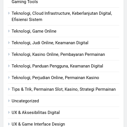
Gaming Tools
Teknologi, Cloud Infrastructure, Keberlanjutan Digital,
Efisiensi Sistem
Teknologi, Game Online
Teknologi, Judi Online, Keamanan Digital
Teknologi, Kasino Online, Pembayaran Permainan
Teknologi, Panduan Pengguna, Keamanan Digital
Teknologi, Perjudian Online, Permainan Kasino
Tips & Trik, Permainan Slot, Kasino, Strategi Permainan
Uncategorized
UX & Aksesibilitas Digital
UX & Game Interface Design