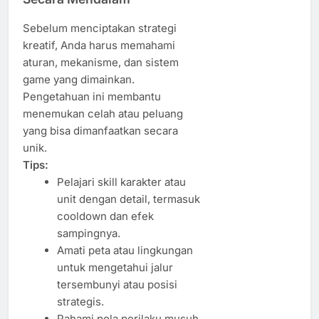
Sebelum menciptakan strategi
kreatif, Anda harus memahami
aturan, mekanisme, dan sistem
game yang dimainkan.
Pengetahuan ini membantu
menemukan celah atau peluang
yang bisa dimanfaatkan secara
unik.
Tips:
Pelajari skill karakter atau
unit dengan detail, termasuk
cooldown dan efek
sampingnya.
Amati peta atau lingkungan
untuk mengetahui jalur
tersembunyi atau posisi
strategis.
Pahami pola perilaku musuh