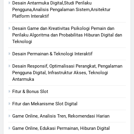
Desain Antarmuka Digital,Studi Perilaku
Pengguna,Analisis Pengalaman Sistem,Arsitektur
Platform Interaktif
Desain Game dan Kreativitas Psikologi Pemain dan
Perilaku Algoritma dan Probabilitas Hiburan Digital dan
Teknologi
Desain Permainan & Teknologi Interaktif
Desain Responsif, Optimalisasi Perangkat, Pengalaman
Pengguna Digital, Infrastruktur Akses, Teknologi
Antarmuka
Fitur & Bonus Slot
Fitur dan Mekanisme Slot Digital
Game Online, Analisis Tren, Rekomendasi Harian
Game Online, Edukasi Permainan, Hiburan Digital