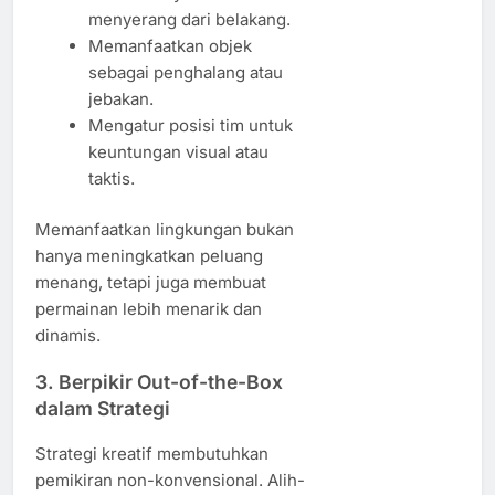
menyerang dari belakang.
Memanfaatkan objek
sebagai penghalang atau
jebakan.
Mengatur posisi tim untuk
keuntungan visual atau
taktis.
Memanfaatkan lingkungan bukan
hanya meningkatkan peluang
menang, tetapi juga membuat
permainan lebih menarik dan
dinamis.
3.
Berpikir Out-of-the-Box
dalam Strategi
Strategi kreatif membutuhkan
pemikiran non-konvensional. Alih-