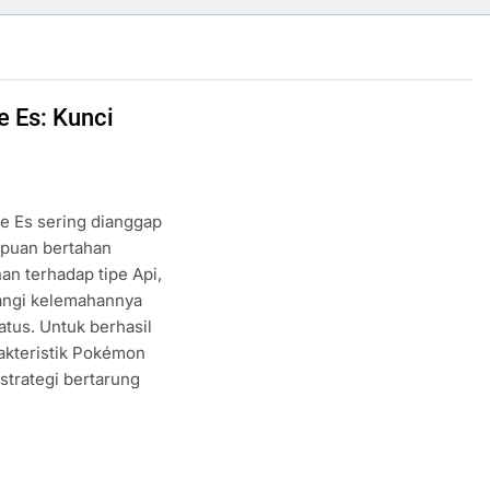
 Es: Kunci
e Es sering dianggap
puan bertahan
han terhadap tipe Api,
angi kelemahannya
atus. Untuk berhasil
kteristik Pokémon
strategi bertarung