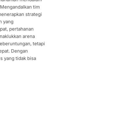
. Mengandalkan tim
menerapkan strategi
n yang
pat, pertahanan
enaklukkan arena
eberuntungan, tetapi
tepat. Dengan
s yang tidak bisa