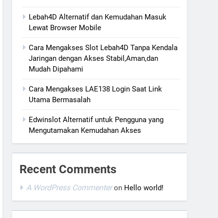
Lebah4D Alternatif dan Kemudahan Masuk
Lewat Browser Mobile
Cara Mengakses Slot Lebah4D Tanpa Kendala
Jaringan dengan Akses Stabil,Aman,dan
Mudah Dipahami
Cara Mengakses LAE138 Login Saat Link
Utama Bermasalah
Edwinslot Alternatif untuk Pengguna yang
Mengutamakan Kemudahan Akses
Recent Comments
A WordPress Commenter
on
Hello world!