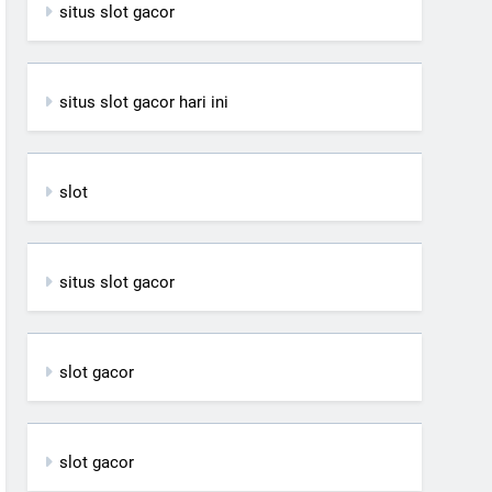
situs slot gacor
situs slot gacor hari ini
slot
situs slot gacor
slot gacor
slot gacor