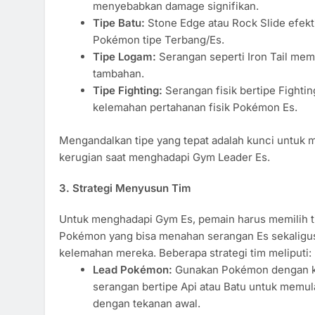
menyebabkan damage signifikan.
Tipe Batu:
Stone Edge atau Rock Slide efekt
Pokémon tipe Terbang/Es.
Tipe Logam:
Serangan seperti Iron Tail me
tambahan.
Tipe Fighting:
Serangan fisik bertipe Fighti
kelemahan pertahanan fisik Pokémon Es.
Mengandalkan tipe yang tepat adalah kunci untuk m
kerugian saat menghadapi Gym Leader Es.
3. Strategi Menyusun Tim
Untuk menghadapi Gym Es, pemain harus memilih 
Pokémon yang bisa menahan serangan Es sekalig
kelemahan mereka. Beberapa strategi tim meliputi:
Lead Pokémon:
Gunakan Pokémon dengan ke
serangan bertipe Api atau Batu untuk memul
dengan tekanan awal.