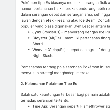
Pokémon tipe Es biasanya memiliki serangan fisik a
namun pertahanan fisik mereka cenderung lebih r
dalam serangan cepat dan serangan area, sehingg
lawan dengan efek Freezing atau Ice Beam. Conto
populer yang biasa digunakan Gym Leader antara la
Jynx
(Psikis/Es) – menyerang dengan Ice P
Cloyster
(Air/Es) – memiliki pertahanan ting
Shard.
Weavile
(Gelap/Es) – cepat dan agresif den
Night Slash.
Pemahaman tentang pola serangan Pokémon ini san
menyusun strategi menghadapi mereka.
2. Kelemahan Pokémon Tipe Es
Salah satu keuntungan terbesar bagi pemain adala
terhadap serangan tertentu:
Tipe Api:
Serangan seperti Flamethrower atau