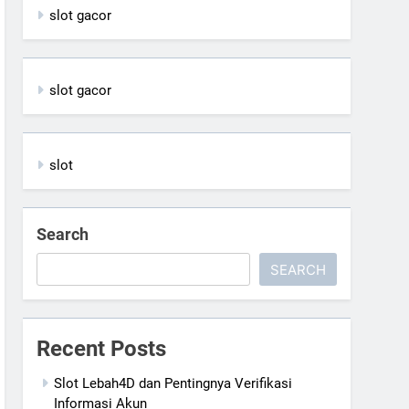
slot gacor
slot gacor
slot
Search
SEARCH
Recent Posts
Slot Lebah4D dan Pentingnya Verifikasi
Informasi Akun