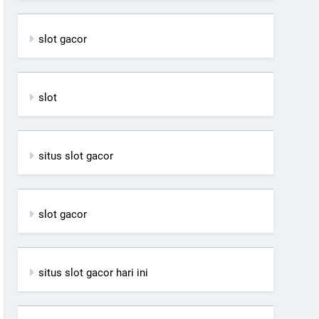
slot gacor
slot
situs slot gacor
slot gacor
situs slot gacor hari ini