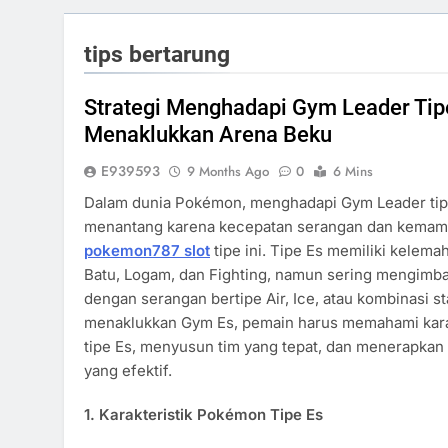
tips bertarung
Strategi Menghadapi Gym Leader Tipe
Menaklukkan Arena Beku
E939593
9 Months Ago
0
6 Mins
Dalam dunia Pokémon, menghadapi Gym Leader tip
menantang karena kecepatan serangan dan kemam
pokemon787 slot
tipe ini. Tipe Es memiliki kelema
Batu, Logam, dan Fighting, namun sering mengimb
dengan serangan bertipe Air, Ice, atau kombinasi st
menaklukkan Gym Es, pemain harus memahami kara
tipe Es, menyusun tim yang tepat, dan menerapkan 
yang efektif.
1. Karakteristik Pokémon Tipe Es