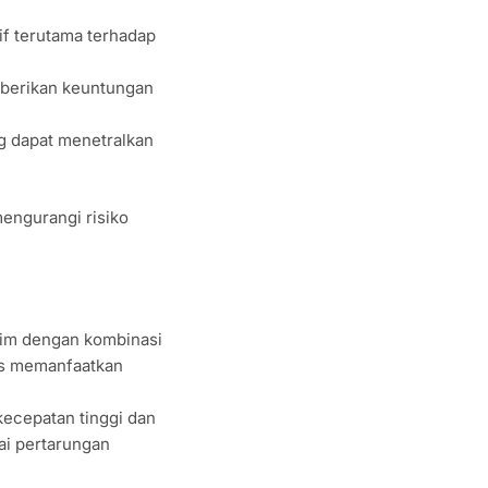
if terutama terhadap
mberikan keuntungan
ng dapat menetralkan
engurangi risiko
tim dengan kombinasi
us memanfaatkan
cepatan tinggi dan
ai pertarungan