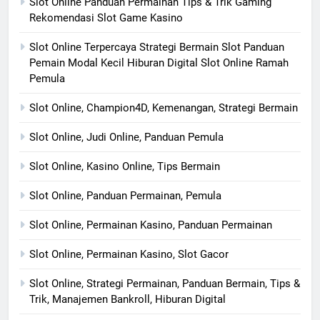
Slot Online Panduan Permainan Tips & Trik Gaming
Rekomendasi Slot Game Kasino
Slot Online Terpercaya Strategi Bermain Slot Panduan
Pemain Modal Kecil Hiburan Digital Slot Online Ramah
Pemula
Slot Online, Champion4D, Kemenangan, Strategi Bermain
Slot Online, Judi Online, Panduan Pemula
Slot Online, Kasino Online, Tips Bermain
Slot Online, Panduan Permainan, Pemula
Slot Online, Permainan Kasino, Panduan Permainan
Slot Online, Permainan Kasino, Slot Gacor
Slot Online, Strategi Permainan, Panduan Bermain, Tips &
Trik, Manajemen Bankroll, Hiburan Digital