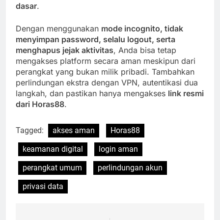
dasar
.
Dengan menggunakan
mode incognito, tidak
menyimpan password, selalu logout, serta
menghapus jejak aktivitas
, Anda bisa tetap
mengakses platform secara aman meskipun dari
perangkat yang bukan milik pribadi. Tambahkan
perlindungan ekstra dengan VPN, autentikasi dua
langkah, dan pastikan hanya mengakses
link resmi
dari Horas88
.
Tagged:
akses aman
Horas88
keamanan digital
login aman
perangkat umum
perlindungan akun
privasi data