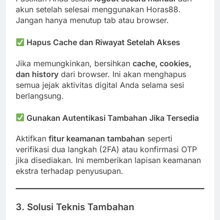
akun setelah selesai menggunakan Horas88.
Jangan hanya menutup tab atau browser.
Hapus Cache dan Riwayat Setelah Akses
Jika memungkinkan, bersihkan
cache, cookies,
dan history
dari browser. Ini akan menghapus
semua jejak aktivitas digital Anda selama sesi
berlangsung.
Gunakan Autentikasi Tambahan Jika Tersedia
Aktifkan
fitur keamanan tambahan
seperti
verifikasi dua langkah (2FA) atau konfirmasi OTP
jika disediakan. Ini memberikan lapisan keamanan
ekstra terhadap penyusupan.
3. Solusi Teknis Tambahan