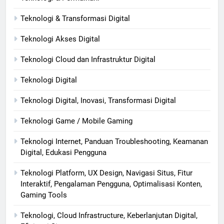
Teknologi & Transformasi Digital
Teknologi Akses Digital
Teknologi Cloud dan Infrastruktur Digital
Teknologi Digital
Teknologi Digital, Inovasi, Transformasi Digital
Teknologi Game / Mobile Gaming
Teknologi Internet, Panduan Troubleshooting, Keamanan
Digital, Edukasi Pengguna
Teknologi Platform, UX Design, Navigasi Situs, Fitur
Interaktif, Pengalaman Pengguna, Optimalisasi Konten,
Gaming Tools
Teknologi, Cloud Infrastructure, Keberlanjutan Digital,