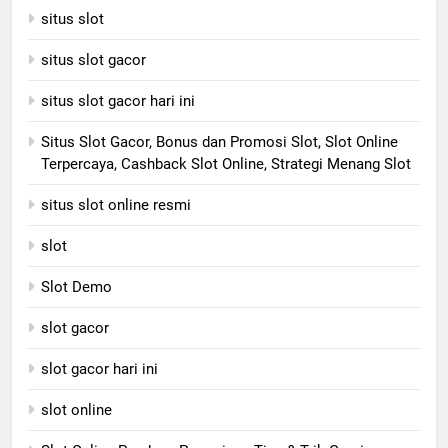
situs slot
situs slot gacor
situs slot gacor hari ini
Situs Slot Gacor, Bonus dan Promosi Slot, Slot Online
Terpercaya, Cashback Slot Online, Strategi Menang Slot
situs slot online resmi
slot
Slot Demo
slot gacor
slot gacor hari ini
slot online