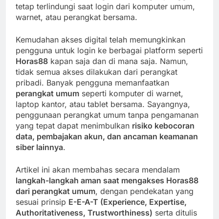
tetap terlindungi saat login dari komputer umum,
warnet, atau perangkat bersama.
Kemudahan akses digital telah memungkinkan
pengguna untuk login ke berbagai platform seperti
Horas88
kapan saja dan di mana saja. Namun,
tidak semua akses dilakukan dari perangkat
pribadi. Banyak pengguna memanfaatkan
perangkat umum
seperti komputer di warnet,
laptop kantor, atau tablet bersama. Sayangnya,
penggunaan perangkat umum tanpa pengamanan
yang tepat dapat menimbulkan
risiko kebocoran
data, pembajakan akun, dan ancaman keamanan
siber lainnya
.
Artikel ini akan membahas secara mendalam
langkah-langkah aman saat mengakses Horas88
dari perangkat umum
, dengan pendekatan yang
sesuai prinsip
E-E-A-T (Experience, Expertise,
Authoritativeness, Trustworthiness)
serta ditulis