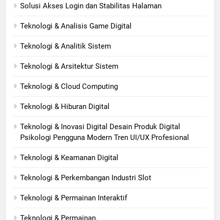
Solusi Akses Login dan Stabilitas Halaman
Teknologi & Analisis Game Digital
Teknologi & Analitik Sistem
Teknologi & Arsitektur Sistem
Teknologi & Cloud Computing
Teknologi & Hiburan Digital
Teknologi & Inovasi Digital Desain Produk Digital
Psikologi Pengguna Modern Tren UI/UX Profesional
Teknologi & Keamanan Digital
Teknologi & Perkembangan Industri Slot
Teknologi & Permainan Interaktif
Teknologi & Permainan.