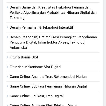
Desain Game dan Kreativitas Psikologi Pemain dan
Perilaku Algoritma dan Probabilitas Hiburan Digital dan
Teknologi
Desain Permainan & Teknologi Interaktif
Desain Responsif, Optimalisasi Perangkat, Pengalaman
Pengguna Digital, Infrastruktur Akses, Teknologi
Antarmuka
Fitur & Bonus Slot
Fitur dan Mekanisme Slot Digital
Game Online, Analisis Tren, Rekomendasi Harian
Game Online, Edukasi Permainan, Hiburan Digital
Game Online, Edukasi, Tren Digital
Game Online, Panduan Slot, Edukasi Digital