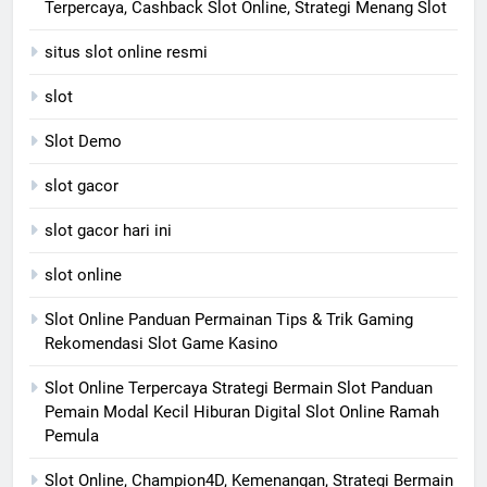
Terpercaya, Cashback Slot Online, Strategi Menang Slot
situs slot online resmi
slot
Slot Demo
slot gacor
slot gacor hari ini
slot online
Slot Online Panduan Permainan Tips & Trik Gaming
Rekomendasi Slot Game Kasino
Slot Online Terpercaya Strategi Bermain Slot Panduan
Pemain Modal Kecil Hiburan Digital Slot Online Ramah
Pemula
Slot Online, Champion4D, Kemenangan, Strategi Bermain