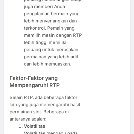
juga memberi Anda
pengalaman bermain yang
lebih menyenangkan dan
terkontrol. Pemain yang
memilih mesin dengan RTP
lebih tinggi memiliki
peluang untuk merasakan
permainan yang lebih adil
dan lebih memuaskan.
Faktor-Faktor yang
Mempengaruhi RTP
Selain RTP, ada beberapa faktor
lain yang juga memengaruhi hasil
permainan slot. Beberapa di
antaranya adalah:
Volatilitas
Volatilitas
mengacu pada