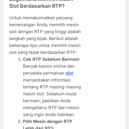
Slot Berdasarkan RTP?
Untuk memaksimalkan peluang
kemenangan Anda, memilih mesin
slot dengan RTP yang tinggi adalah
langkah yang bijak. Berikut adalah
beberapa tips untuk memilih mesin
slot yang tepat berdasarkan RTP:
Cek RTP Sebelum Bermain
Banyak kasino online dan
penyedia permainan
slot
menyediakan informasi
tentang RTP masing-masing
mesin slot. Sebelum mulai
bermain, pastikan Anda
mengetahui RTP dari mesin
yang ingin Anda mainkan.
Pilih Mesin dengan RTP
Lebih dari 95%