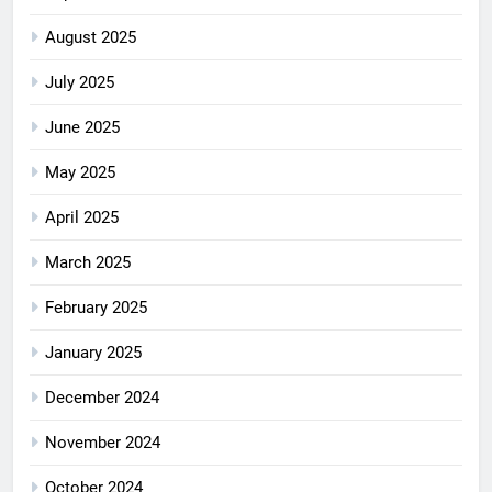
August 2025
July 2025
June 2025
May 2025
April 2025
March 2025
February 2025
January 2025
December 2024
November 2024
October 2024