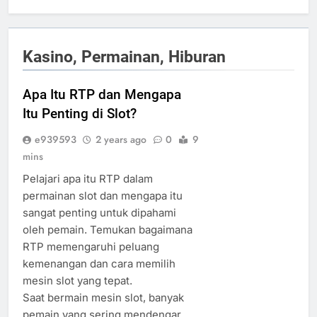
Kasino, Permainan, Hiburan
Apa Itu RTP dan Mengapa
Itu Penting di Slot?
e939593
2 years ago
0
9
mins
Pelajari apa itu RTP dalam
permainan slot dan mengapa itu
sangat penting untuk dipahami
oleh pemain. Temukan bagaimana
RTP memengaruhi peluang
kemenangan dan cara memilih
mesin slot yang tepat.
Saat bermain mesin slot, banyak
pemain yang sering mendengar