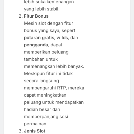
lebih suka kemenangan
yang lebih stabil.
Fitur Bonus
Mesin slot dengan fitur
bonus yang kaya, seperti
putaran gratis
,
wilds
, dan
pengganda
, dapat
memberikan peluang
tambahan untuk
memenangkan lebih banyak.
Meskipun fitur ini tidak
secara langsung
mempengaruhi RTP, mereka
dapat meningkatkan
peluang untuk mendapatkan
hadiah besar dan
memperpanjang sesi
permainan.
Jenis Slot