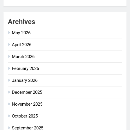
Archives
May 2026
April 2026
March 2026
February 2026
January 2026
December 2025
November 2025
October 2025
September 2025