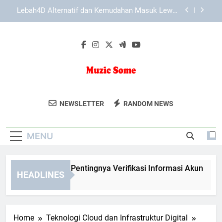
Skip
Cara Mengakses Slot Lebah4D Tanpa Kendala
to
Jaringan dengan Akses Stabil,Aman,dan Mudah
Dipahami
content
Cara Mengakses LAE138 Login Saat Link Utama
Bermasalah
Slot Lebah4D dan Pentingnya Verifikasi Informasi
Akun
Lebah4D Alternatif dan Kemudahan Masuk Lewat
Browser Mobile
Muzic Some
Muzic Some Menyediakan Platform
Cara Mengakses Slot Lebah4D Tanpa Kendala
NEWSLETTER
RANDOM NEWS
Jaringan dengan Akses Stabil,Aman,dan Mudah
Streaming Musik Dengan Berbagai
Dipahami
Cara Mengakses LAE138 Login Saat Link Utama
Pilihan Lagu Dari Artis Terbaik Dunia.
Bermasalah
MENU
ot Lebah4D dan Pentingnya Verifikasi Informasi Akun
Le
HEADLINES
Months Ago
3 
Home
Teknologi Cloud dan Infrastruktur Digital