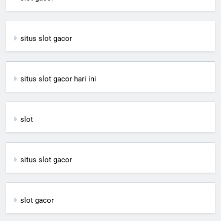
situs slot gacor
situs slot gacor hari ini
slot
situs slot gacor
slot gacor