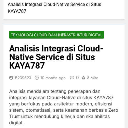
Analisis Integrasi Cloud-Native Service di Situs
KAYA787
TEKNOLOGI CLOUD DAN INFRASTRUKTUR DIGITAL
Analisis Integrasi Cloud-
Native Service di Situs
KAYA787
0
E939593
10 Months Ago
8 Mins
Analisis mendalam tentang penerapan dan
integrasi layanan Cloud-Native di situs KAYA787
yang berfokus pada arsitektur modern, efisiensi
sistem, otomatisasi, serta keamanan berbasis Zero
Trust untuk mendukung kinerja dan skalabilitas
digital.