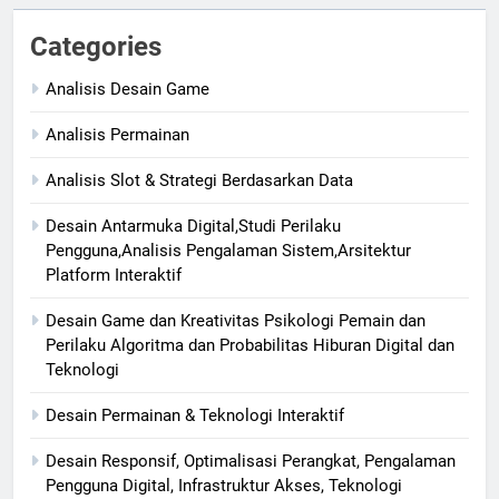
Categories
Analisis Desain Game
Analisis Permainan
Analisis Slot & Strategi Berdasarkan Data
Desain Antarmuka Digital,Studi Perilaku
Pengguna,Analisis Pengalaman Sistem,Arsitektur
Platform Interaktif
Desain Game dan Kreativitas Psikologi Pemain dan
Perilaku Algoritma dan Probabilitas Hiburan Digital dan
Teknologi
Desain Permainan & Teknologi Interaktif
Desain Responsif, Optimalisasi Perangkat, Pengalaman
Pengguna Digital, Infrastruktur Akses, Teknologi