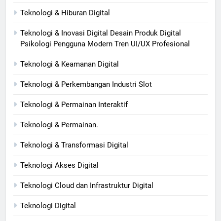
Teknologi & Hiburan Digital
Teknologi & Inovasi Digital Desain Produk Digital
Psikologi Pengguna Modern Tren UI/UX Profesional
Teknologi & Keamanan Digital
Teknologi & Perkembangan Industri Slot
Teknologi & Permainan Interaktif
Teknologi & Permainan.
Teknologi & Transformasi Digital
Teknologi Akses Digital
Teknologi Cloud dan Infrastruktur Digital
Teknologi Digital