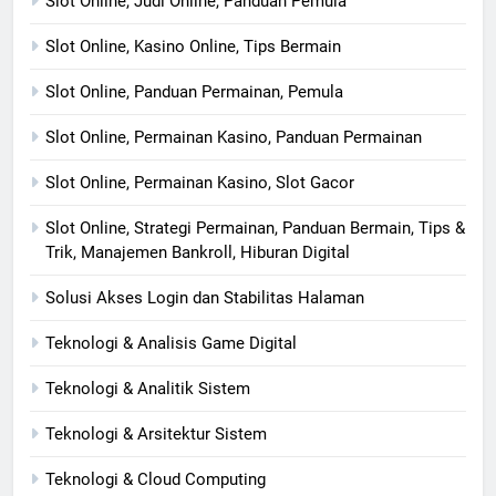
Slot Online, Judi Online, Panduan Pemula
Slot Online, Kasino Online, Tips Bermain
Slot Online, Panduan Permainan, Pemula
Slot Online, Permainan Kasino, Panduan Permainan
Slot Online, Permainan Kasino, Slot Gacor
Slot Online, Strategi Permainan, Panduan Bermain, Tips &
Trik, Manajemen Bankroll, Hiburan Digital
Solusi Akses Login dan Stabilitas Halaman
Teknologi & Analisis Game Digital
Teknologi & Analitik Sistem
Teknologi & Arsitektur Sistem
Teknologi & Cloud Computing