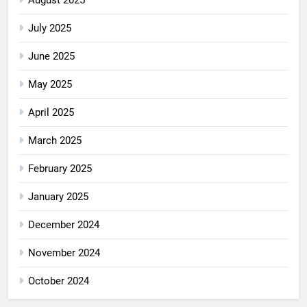
August 2025
July 2025
June 2025
May 2025
April 2025
March 2025
February 2025
January 2025
December 2024
November 2024
October 2024