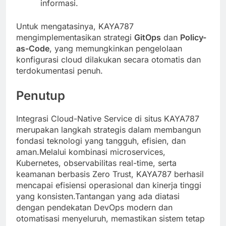
informasi.
Untuk mengatasinya, KAYA787
mengimplementasikan strategi
GitOps
dan
Policy-
as-Code
, yang memungkinkan pengelolaan
konfigurasi cloud dilakukan secara otomatis dan
terdokumentasi penuh.
Penutup
Integrasi Cloud-Native Service di situs KAYA787
merupakan langkah strategis dalam membangun
fondasi teknologi yang tangguh, efisien, dan
aman.Melalui kombinasi microservices,
Kubernetes, observabilitas real-time, serta
keamanan berbasis Zero Trust, KAYA787 berhasil
mencapai efisiensi operasional dan kinerja tinggi
yang konsisten.Tantangan yang ada diatasi
dengan pendekatan DevOps modern dan
otomatisasi menyeluruh, memastikan sistem tetap