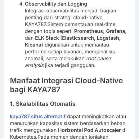
Observability dan Logging
Integrasi observabilitas menjadi bagian
penting dari strategi cloud-native
KAYA787.Sistem pemantauan real-time
dengan tools seperti
Prometheus
,
Grafana
,
dan
ELK Stack (Elasticsearch, Logstash,
Kibana)
digunakan untuk memantau
performa setiap layanan, menganalisis
anomali, serta melakukan
root cause
analysis
jika terjadi gangguan.
Manfaat Integrasi Cloud-Native
bagi KAYA787
1. Skalabilitas Otomatis
kaya787 situs alternatif
dapat meningkatkan atau
menurunkan kapasitas sistem berdasarkan beban
trafik menggunakan
Horizontal Pod Autoscaler
di
Kubernetes.Pada momen dengan lonjakan