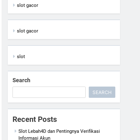
slot gacor
slot gacor
slot
Search
SEARCH
Recent Posts
Slot Lebah4D dan Pentingnya Verifikasi
Informasi Akun