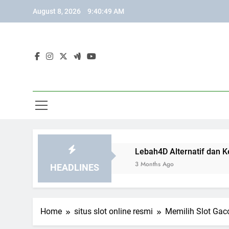
Skip
August 8, 2026
9:40:50 AM
to
content
Muz
Muzic Som
Informasi Akun
Lebah4D Alternatif dan Kemudahan Masu
3 Months Ago
HEADLINES
Home
situs slot online resmi
Memilih Slot Ga