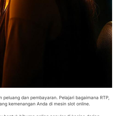
n peluang dan pembayaran. Pelajari bagaimana RTP,
luang kemenangan Anda di mesin slot online.