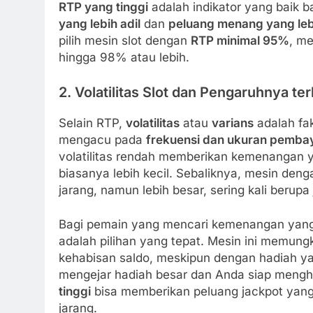
RTP yang tinggi
adalah indikator yang baik 
yang lebih adil
dan
peluang menang yang leb
pilih mesin slot dengan
RTP minimal 95%
, m
hingga 98% atau lebih.
2.
Volatilitas Slot dan Pengaruhnya t
Selain RTP,
volatilitas
atau
varians
adalah fak
mengacu pada
frekuensi dan ukuran pemba
volatilitas rendah memberikan kemenangan y
biasanya lebih kecil. Sebaliknya, mesin deng
jarang, namun lebih besar, sering kali berupa
Bagi pemain yang mencari kemenangan yang l
adalah pilihan yang tepat. Mesin ini memung
kehabisan saldo, meskipun dengan hadiah yan
mengejar hadiah besar dan Anda siap meng
tinggi
bisa memberikan peluang jackpot yan
jarang.