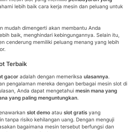
mi lebih baik cara kerja mesin dan peluang untuk
dan mudah dimengerti akan membantu Anda
bih baik, menghindari kebingungannya. Selain itu,
en cenderung memiliki peluang menang yang lebih
or.
ot Terbaik
ot gacor
adalah dengan memeriksa
ulasannya
.
 pengalaman mereka dengan berbagai mesin slot di
 ulasan, Anda dapat mengetahui
mesin mana yang
mana yang paling menguntungkan
.
 menawarkan
slot demo
atau
slot gratis
yang
tanpa risiko kehilangan uang. Dengan menguji
asakan bagaimana mesin tersebut berfungsi dan