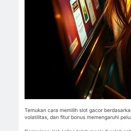
Temukan cara memilih slot gacor berdasarka
volatilitas, dan fitur bonus memengaruhi pe