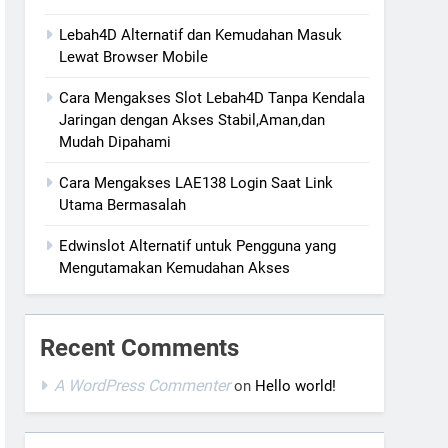
Lebah4D Alternatif dan Kemudahan Masuk
Lewat Browser Mobile
Cara Mengakses Slot Lebah4D Tanpa Kendala
Jaringan dengan Akses Stabil,Aman,dan
Mudah Dipahami
Cara Mengakses LAE138 Login Saat Link
Utama Bermasalah
Edwinslot Alternatif untuk Pengguna yang
Mengutamakan Kemudahan Akses
Recent Comments
A WordPress Commenter
on
Hello world!