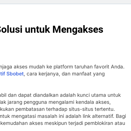
 Solusi untuk Mengakses
enjaga akses mudah ke platform taruhan favorit Anda.
atif Sbobet
, cara kerjanya, dan manfaat yang
abil dan dapat diandalkan adalah kunci utama untuk
dak jarang pengguna mengalami kendala akses,
ukan pembatasan terhadap situs-situs tertentu.
untuk mengatasi masalah ini adalah link alternatif. Bagi
n kemudahan akses meskipun terjadi pemblokiran atau