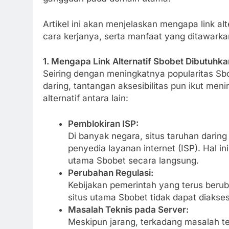
Artikel ini akan menjelaskan mengapa link al
cara kerjanya, serta manfaat yang ditawark
1. Mengapa Link Alternatif Sbobet Dibutuhk
Seiring dengan meningkatnya popularitas Sbo
daring, tantangan aksesibilitas pun ikut me
alternatif antara lain:
Pemblokiran ISP:
Di banyak negara, situs taruhan dari
penyedia layanan internet (ISP). Hal
utama Sbobet secara langsung.
Perubahan Regulasi:
Kebijakan pemerintah yang terus beru
situs utama Sbobet tidak dapat diakses 
Masalah Teknis pada Server:
Meskipun jarang, terkadang masalah t