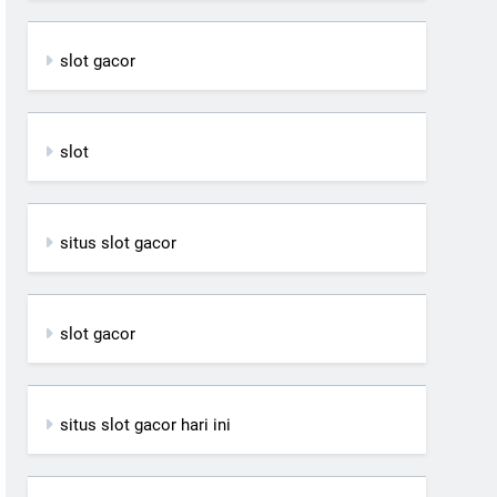
slot gacor
slot
situs slot gacor
slot gacor
situs slot gacor hari ini