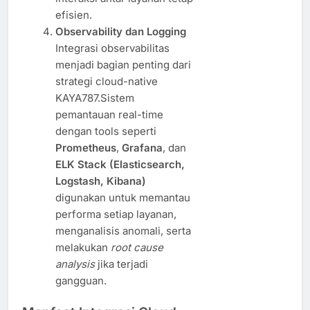
efisien.
Observability dan Logging
Integrasi observabilitas
menjadi bagian penting dari
strategi cloud-native
KAYA787.Sistem
pemantauan real-time
dengan tools seperti
Prometheus
,
Grafana
, dan
ELK Stack (Elasticsearch,
Logstash, Kibana)
digunakan untuk memantau
performa setiap layanan,
menganalisis anomali, serta
melakukan
root cause
analysis
jika terjadi
gangguan.