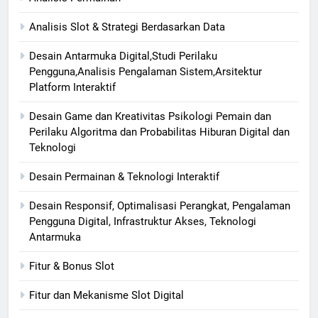
Analisis Slot & Strategi Berdasarkan Data
Desain Antarmuka Digital,Studi Perilaku
Pengguna,Analisis Pengalaman Sistem,Arsitektur
Platform Interaktif
Desain Game dan Kreativitas Psikologi Pemain dan
Perilaku Algoritma dan Probabilitas Hiburan Digital dan
Teknologi
Desain Permainan & Teknologi Interaktif
Desain Responsif, Optimalisasi Perangkat, Pengalaman
Pengguna Digital, Infrastruktur Akses, Teknologi
Antarmuka
Fitur & Bonus Slot
Fitur dan Mekanisme Slot Digital