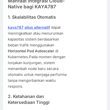
Manfaat Integrasi Cloud-
Native bagi KAYA787
1. Skalabilitas Otomatis
kaya787 situs alternatif
dapat
meningkatkan atau menurunkan
kapasitas sistem berdasarkan
beban trafik menggunakan
Horizontal Pod Autoscaler
di
Kubernetes.Pada momen dengan
lonjakan kunjungan, sistem
menambah node baru secara
otomatis untuk menjaga performa
tanpa mengorbankan waktu
respons.
2. Ketahanan dan
Ketersediaan Tinggi