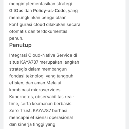
mengimplementasikan strategi
GitOps
dan
Policy-as-Code
, yang
memungkinkan pengelolaan
konfigurasi cloud dilakukan secara
otomatis dan terdokumentasi
penuh.
Penutup
Integrasi Cloud-Native Service di
situs KAYA787 merupakan langkah
strategis dalam membangun
fondasi teknologi yang tangguh,
efisien, dan aman.Melalui
kombinasi microservices,
Kubernetes, observabilitas real-
time, serta keamanan berbasis
Zero Trust, KAYA787 berhasil
mencapai efisiensi operasional
dan kinerja tinggi yang