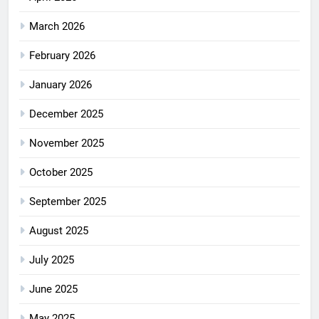
March 2026
February 2026
January 2026
December 2025
November 2025
October 2025
September 2025
August 2025
July 2025
June 2025
May 2025