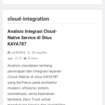
cloud-integration
Analisis Integrasi Cloud-
Native Service di Situs
KAYA787
e939593
10 months
ago
0
8 mins
Analisis mendalam tentang
penerapan dan integrasi layanan
Cloud-Native di situs KAYA787
yang berfokus pada arsitektur
modern, efisiensi sistem,
otomatisasi, serta keamanan
berbasis Zero Trust untuk
mendukung kinerja dan skalabilitas