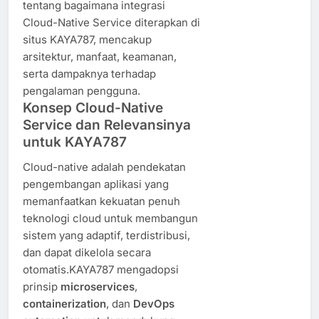
tentang bagaimana integrasi
Cloud-Native Service diterapkan di
situs KAYA787, mencakup
arsitektur, manfaat, keamanan,
serta dampaknya terhadap
pengalaman pengguna.
Konsep Cloud-Native
Service dan Relevansinya
untuk KAYA787
Cloud-native adalah pendekatan
pengembangan aplikasi yang
memanfaatkan kekuatan penuh
teknologi cloud untuk membangun
sistem yang adaptif, terdistribusi,
dan dapat dikelola secara
otomatis.KAYA787 mengadopsi
prinsip
microservices
,
containerization
, dan
DevOps