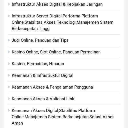
Infrastruktur Akses Digital & Kebijakan Jaringan
Infrastruktur Server Digital,Performa Platform
Online,Stabilitas Akses Teknologi,Manajemen Sistem
Berkecepatan Tinggi
Judi Online, Panduan dan Tips
Kasino Online, Slot Online, Panduan Permainan
Kasino, Permainan, Hiburan
Keamanan & Infrastruktur Digital
Keamanan Akses & Pengalaman Pengguna
Keamanan Akses & Validasi Link
Keamanan Akses Digital,Stabilitas Platform
Online,Manajemen Sistem Berkelanjutan,Solusi Akses
Aman