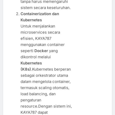
tanpa harus memengaruhi
sistem secara keseluruhan.
Containerization dan
Kubernetes
Untuk menjalankan
microservices secara
efisien, KAYA787
menggunakan container
seperti
Docker
yang
dikontrol melalui
Kubernetes
(K8s)
.Kubernetes berperan
sebagai orkestrator utama
dalam mengelola container,
termasuk scaling otomatis,
load balancing, dan
pengaturan
resource.Dengan sistem ini,
KAYA787 dapat