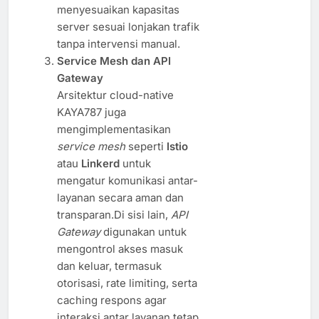
menyesuaikan kapasitas
server sesuai lonjakan trafik
tanpa intervensi manual.
Service Mesh dan API
Gateway
Arsitektur cloud-native
KAYA787 juga
mengimplementasikan
service mesh
seperti
Istio
atau
Linkerd
untuk
mengatur komunikasi antar-
layanan secara aman dan
transparan.Di sisi lain,
API
Gateway
digunakan untuk
mengontrol akses masuk
dan keluar, termasuk
otorisasi, rate limiting, serta
caching respons agar
interaksi antar layanan tetap