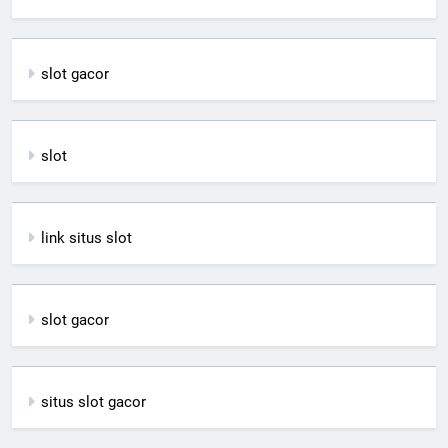
slot gacor
slot
link situs slot
slot gacor
situs slot gacor