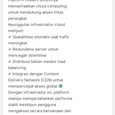
memanfaatkan cloud computing
untuk mendukung akses lintas
perangkat.
Keunggulan infrastruktur cloud
meliputi:
✔ Skalabilitas otomatis saat trafik
meningkat
✔ Redundansi server untuk
mencegah downtime
✔ Distribusi beban melalui load
balancing
✔ Integrasi dengan Content
Delivery Network (CDN) untuk
mempercepat akses global
Dengan infrastruktur ini, platform
mampu mempertahankan performa
stabil meskipun pengguna
mengakses secara bersamaan dari