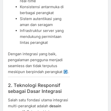
real-time
Konsistensi antarmuka di
berbagai perangkat
Sistem autentikasi yang
aman dan seragam
Infrastruktur server yang
mendukung permintaan
lintas perangkat
Dengan integrasi yang baik,
pengalaman pengguna menjadi
seamless dan tidak terputus
meskipun berpindah perangkat
.
2. Teknologi Responsif
sebagai Dasar Integrasi
Salah satu fondasi utama integrasi
multi-perangkat adalah
desain