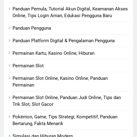
Panduan Pemula, Tutorial Akun Digital, Keamanan Akses
Online, Tips Login Aman, Edukasi Pengguna Baru
Panduan Pengguna
Panduan Platform Digital & Pengalaman Pengguna
Permainan Kartu, Kasino Online, Hiburan
Permainan Slot
Permainan Slot Online, Kasino Online, Panduan
Permainan
Permainan Slot Online, Panduan Judi Online, Tips dan
Trik Slot, Slot Gacor
Pokémon, Game, Tips Strategi, Kompetitif, Panduan
Bertarung, Fakta Menarik
Simulasi dan Hiburan Modern