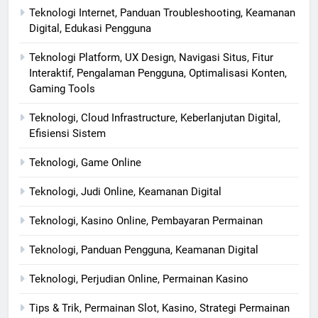
Teknologi Internet, Panduan Troubleshooting, Keamanan
Digital, Edukasi Pengguna
Teknologi Platform, UX Design, Navigasi Situs, Fitur
Interaktif, Pengalaman Pengguna, Optimalisasi Konten,
Gaming Tools
Teknologi, Cloud Infrastructure, Keberlanjutan Digital,
Efisiensi Sistem
Teknologi, Game Online
Teknologi, Judi Online, Keamanan Digital
Teknologi, Kasino Online, Pembayaran Permainan
Teknologi, Panduan Pengguna, Keamanan Digital
Teknologi, Perjudian Online, Permainan Kasino
Tips & Trik, Permainan Slot, Kasino, Strategi Permainan