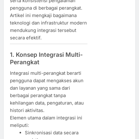
serta konsistensi pengalaman
pengguna di berbagai perangkat.
Artikel ini mengkaji bagaimana
teknologi dan infrastruktur modern
mendukung integrasi tersebut
secara efektif.
1. Konsep Integrasi Multi-
Perangkat
Integrasi multi-perangkat berarti
pengguna dapat mengakses akun
dan layanan yang sama dari
berbagai perangkat tanpa
kehilangan data, pengaturan, atau
histori aktivitas.
Elemen utama dalam integrasi ini
meliputi:
Sinkronisasi data secara