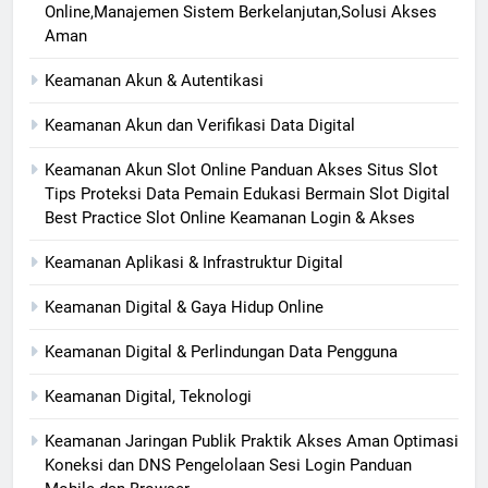
Online,Manajemen Sistem Berkelanjutan,Solusi Akses
Aman
Keamanan Akun & Autentikasi
Keamanan Akun dan Verifikasi Data Digital
Keamanan Akun Slot Online Panduan Akses Situs Slot
Tips Proteksi Data Pemain Edukasi Bermain Slot Digital
Best Practice Slot Online Keamanan Login & Akses
Keamanan Aplikasi & Infrastruktur Digital
Keamanan Digital & Gaya Hidup Online
Keamanan Digital & Perlindungan Data Pengguna
Keamanan Digital, Teknologi
Keamanan Jaringan Publik Praktik Akses Aman Optimasi
Koneksi dan DNS Pengelolaan Sesi Login Panduan