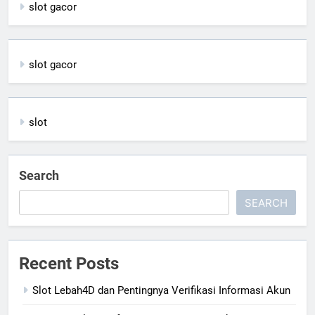
slot gacor
slot gacor
slot
Search
SEARCH
Recent Posts
Slot Lebah4D dan Pentingnya Verifikasi Informasi Akun