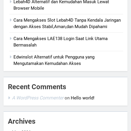
Lebah4D Alternatif dan Kemudahan Masuk Lewat
Browser Mobile
Cara Mengakses Slot Lebah4D Tanpa Kendala Jaringan
dengan Akses Stabil,Aman,dan Mudah Dipahami
Cara Mengakses LAE138 Login Saat Link Utama
Bermasalah
Edwinslot Alternatif untuk Pengguna yang
Mengutamakan Kemudahan Akses
Recent Comments
A WordPress Commenter
on
Hello world!
Archives