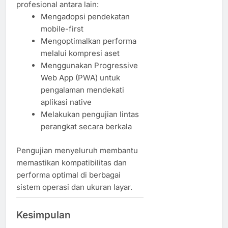
profesional antara lain:
Mengadopsi pendekatan
mobile-first
Mengoptimalkan performa
melalui kompresi aset
Menggunakan Progressive
Web App (PWA) untuk
pengalaman mendekati
aplikasi native
Melakukan pengujian lintas
perangkat secara berkala
Pengujian menyeluruh membantu
memastikan kompatibilitas dan
performa optimal di berbagai
sistem operasi dan ukuran layar.
Kesimpulan