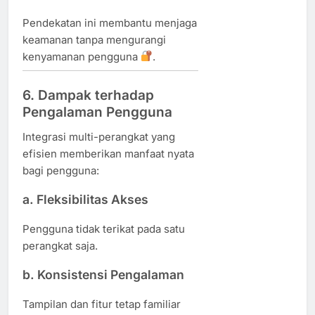
Pendekatan ini membantu menjaga
keamanan tanpa mengurangi
kenyamanan pengguna
.
6. Dampak terhadap
Pengalaman Pengguna
Integrasi multi-perangkat yang
efisien memberikan manfaat nyata
bagi pengguna:
a. Fleksibilitas Akses
Pengguna tidak terikat pada satu
perangkat saja.
b. Konsistensi Pengalaman
Tampilan dan fitur tetap familiar