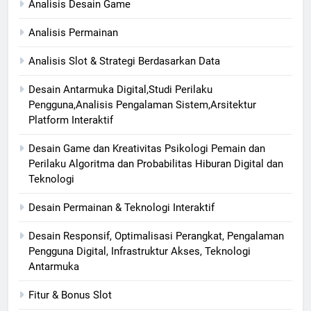
Analisis Desain Game
Analisis Permainan
Analisis Slot & Strategi Berdasarkan Data
Desain Antarmuka Digital,Studi Perilaku
Pengguna,Analisis Pengalaman Sistem,Arsitektur
Platform Interaktif
Desain Game dan Kreativitas Psikologi Pemain dan
Perilaku Algoritma dan Probabilitas Hiburan Digital dan
Teknologi
Desain Permainan & Teknologi Interaktif
Desain Responsif, Optimalisasi Perangkat, Pengalaman
Pengguna Digital, Infrastruktur Akses, Teknologi
Antarmuka
Fitur & Bonus Slot