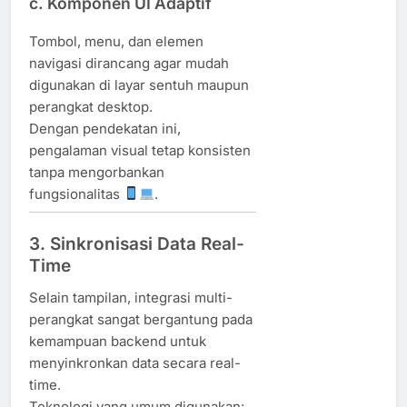
c. Komponen UI Adaptif
Tombol, menu, dan elemen
navigasi dirancang agar mudah
digunakan di layar sentuh maupun
perangkat desktop.
Dengan pendekatan ini,
pengalaman visual tetap konsisten
tanpa mengorbankan
fungsionalitas
.
3. Sinkronisasi Data Real-
Time
Selain tampilan, integrasi multi-
perangkat sangat bergantung pada
kemampuan backend untuk
menyinkronkan data secara real-
time.
Teknologi yang umum digunakan: