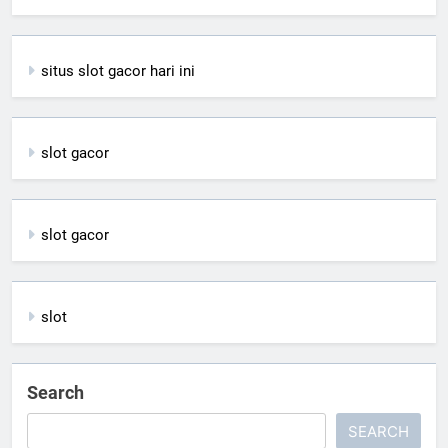
situs slot gacor hari ini
slot gacor
slot gacor
slot
Search
SEARCH