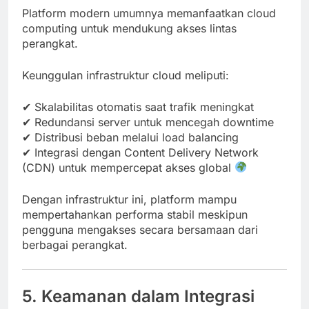
Platform modern umumnya memanfaatkan cloud
computing untuk mendukung akses lintas
perangkat.
Keunggulan infrastruktur cloud meliputi:
✔ Skalabilitas otomatis saat trafik meningkat
✔ Redundansi server untuk mencegah downtime
✔ Distribusi beban melalui load balancing
✔ Integrasi dengan Content Delivery Network
(CDN) untuk mempercepat akses global
Dengan infrastruktur ini, platform mampu
mempertahankan performa stabil meskipun
pengguna mengakses secara bersamaan dari
berbagai perangkat.
5. Keamanan dalam Integrasi