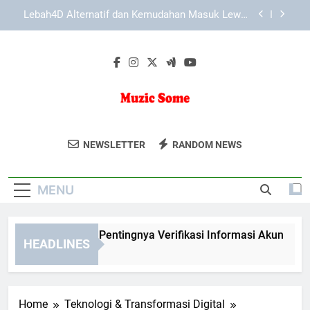
Skip
Cara Mengakses Slot Lebah4D Tanpa Kendala
to
Jaringan dengan Akses Stabil,Aman,dan Mudah
Dipahami
content
Cara Mengakses LAE138 Login Saat Link Utama
Bermasalah
Slot Lebah4D dan Pentingnya Verifikasi Informasi
Akun
Lebah4D Alternatif dan Kemudahan Masuk Lewat
Browser Mobile
Muzic Some
Muzic Some Menyediakan Platform
Cara Mengakses Slot Lebah4D Tanpa Kendala
NEWSLETTER
RANDOM NEWS
Jaringan dengan Akses Stabil,Aman,dan Mudah
Streaming Musik Dengan Berbagai
Dipahami
Cara Mengakses LAE138 Login Saat Link Utama
Pilihan Lagu Dari Artis Terbaik Dunia.
Bermasalah
MENU
ot Lebah4D dan Pentingnya Verifikasi Informasi Akun
Le
HEADLINES
Months Ago
3 
Home
Teknologi & Transformasi Digital