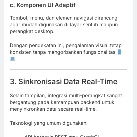
c. Komponen UI Adaptif
Tombol, menu, dan elemen navigasi dirancang
agar mudah digunakan di layar sentuh maupun
perangkat desktop.
Dengan pendekatan ini, pengalaman visual tetap
konsisten tanpa mengorbankan fungsionalitas
.
3. Sinkronisasi Data Real-Time
Selain tampilan, integrasi multi-perangkat sangat
bergantung pada kemampuan backend untuk
menyinkronkan data secara real-time.
Teknologi yang umum digunakan:
API berbasis REST atau GraphQL