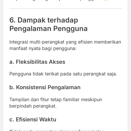
6. Dampak terhadap
Pengalaman Pengguna
Integrasi multi-perangkat yang efisien memberikan
manfaat nyata bagi pengguna:
a. Fleksibilitas Akses
Pengguna tidak terikat pada satu perangkat saja.
b. Konsistensi Pengalaman
Tampilan dan fitur tetap familiar meskipun
berpindah perangkat.
c. Efisiensi Waktu