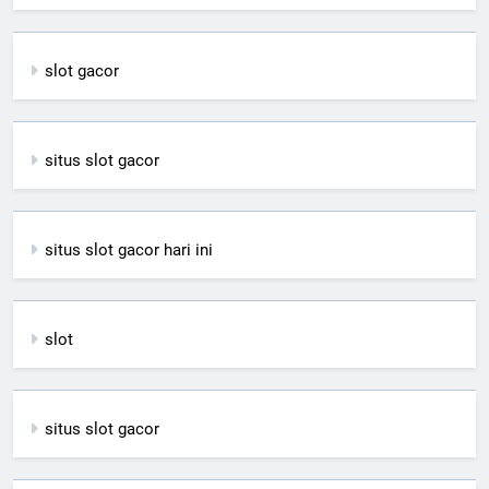
slot gacor
situs slot gacor
situs slot gacor hari ini
slot
situs slot gacor