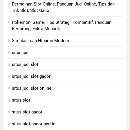
Permainan Slot Online, Panduan Judi Online, Tips dan
Trik Slot, Slot Gacor
Pokémon, Game, Tips Strategi, Kompetitif, Panduan
Bertarung, Fakta Menarik
Simulasi dan Hiburan Modern
situs judi
situs judi slot
situs judi slot gacor
situs judi slot online
situs slot
situs slot gacor
situs slot gacor hari ini