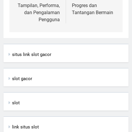
Tampilan, Performa,
Progres dan
dan Pengalaman
Tantangan Bermain
Pengguna
situs link slot gacor
slot gacor
slot
link situs slot