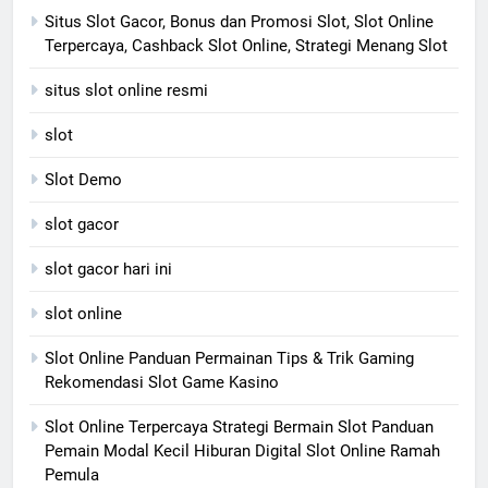
Situs Slot Gacor, Bonus dan Promosi Slot, Slot Online
Terpercaya, Cashback Slot Online, Strategi Menang Slot
situs slot online resmi
slot
Slot Demo
slot gacor
slot gacor hari ini
slot online
Slot Online Panduan Permainan Tips & Trik Gaming
Rekomendasi Slot Game Kasino
Slot Online Terpercaya Strategi Bermain Slot Panduan
Pemain Modal Kecil Hiburan Digital Slot Online Ramah
Pemula