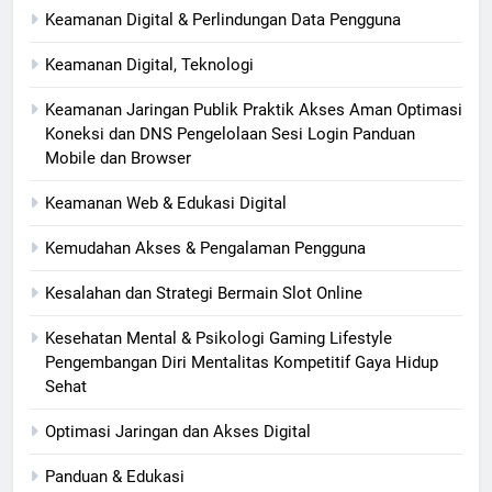
Keamanan Digital & Perlindungan Data Pengguna
Keamanan Digital, Teknologi
Keamanan Jaringan Publik Praktik Akses Aman Optimasi
Koneksi dan DNS Pengelolaan Sesi Login Panduan
Mobile dan Browser
Keamanan Web & Edukasi Digital
Kemudahan Akses & Pengalaman Pengguna
Kesalahan dan Strategi Bermain Slot Online
Kesehatan Mental & Psikologi Gaming Lifestyle
Pengembangan Diri Mentalitas Kompetitif Gaya Hidup
Sehat
Optimasi Jaringan dan Akses Digital
Panduan & Edukasi