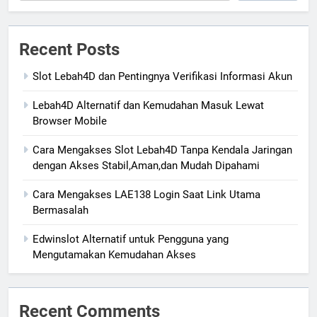
Recent Posts
Slot Lebah4D dan Pentingnya Verifikasi Informasi Akun
Lebah4D Alternatif dan Kemudahan Masuk Lewat
Browser Mobile
Cara Mengakses Slot Lebah4D Tanpa Kendala Jaringan
dengan Akses Stabil,Aman,dan Mudah Dipahami
Cara Mengakses LAE138 Login Saat Link Utama
Bermasalah
Edwinslot Alternatif untuk Pengguna yang
Mengutamakan Kemudahan Akses
Recent Comments