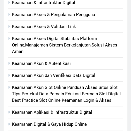
Keamanan & Infrastruktur Digital
Keamanan Akses & Pengalaman Pengguna
Keamanan Akses & Validasi Link
Keamanan Akses Digital,Stabilitas Platform
Online,Manajemen Sistem Berkelanjutan,Solusi Akses
Aman
Keamanan Akun & Autentikasi
Keamanan Akun dan Verifikasi Data Digital
Keamanan Akun Slot Online Panduan Akses Situs Slot
Tips Proteksi Data Pemain Edukasi Bermain Slot Digital
Best Practice Slot Online Keamanan Login & Akses
Keamanan Aplikasi & Infrastruktur Digital
Keamanan Digital & Gaya Hidup Online