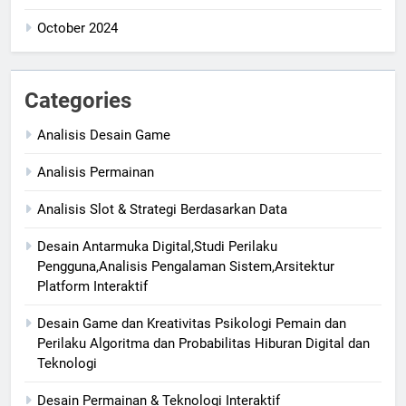
October 2024
Categories
Analisis Desain Game
Analisis Permainan
Analisis Slot & Strategi Berdasarkan Data
Desain Antarmuka Digital,Studi Perilaku
Pengguna,Analisis Pengalaman Sistem,Arsitektur
Platform Interaktif
Desain Game dan Kreativitas Psikologi Pemain dan
Perilaku Algoritma dan Probabilitas Hiburan Digital dan
Teknologi
Desain Permainan & Teknologi Interaktif