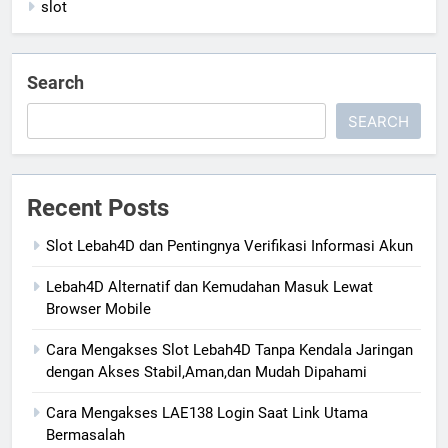
slot
Search
SEARCH
Recent Posts
Slot Lebah4D dan Pentingnya Verifikasi Informasi Akun
Lebah4D Alternatif dan Kemudahan Masuk Lewat
Browser Mobile
Cara Mengakses Slot Lebah4D Tanpa Kendala Jaringan
dengan Akses Stabil,Aman,dan Mudah Dipahami
Cara Mengakses LAE138 Login Saat Link Utama
Bermasalah