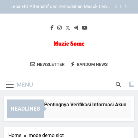
Skip
Cara Mengakses Slot Lebah4D Tanpa Kendala
to
Jaringan dengan Akses Stabil,Aman,dan Mudah
Dipahami
content
Cara Mengakses LAE138 Login Saat Link Utama
Bermasalah
Slot Lebah4D dan Pentingnya Verifikasi Informasi
Akun
Lebah4D Alternatif dan Kemudahan Masuk Lewat
Browser Mobile
Muzic Some
Muzic Some Menyediakan Platform
Cara Mengakses Slot Lebah4D Tanpa Kendala
NEWSLETTER
RANDOM NEWS
Jaringan dengan Akses Stabil,Aman,dan Mudah
Streaming Musik Dengan Berbagai
Dipahami
Cara Mengakses LAE138 Login Saat Link Utama
Pilihan Lagu Dari Artis Terbaik Dunia.
Bermasalah
MENU
ot Lebah4D dan Pentingnya Verifikasi Informasi Akun
Le
HEADLINES
Months Ago
3 
Home
mode demo slot