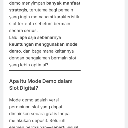
demo menyimpan
banyak manfaat
strategis
, terutama bagi pemain
yang ingin memahami karakteristik
slot tertentu sebelum bermain
secara serius.
Lalu, apa saja sebenarnya
keuntungan menggunakan mode
demo
, dan bagaimana kaitannya
dengan pengalaman bermain slot
yang lebih optimal?
Apa Itu Mode Demo dalam
Slot Digital?
Mode demo adalah versi
permainan slot yang dapat
dimainkan secara gratis tanpa
melakukan deposit. Seluruh
elemen permainan—seperti visual,