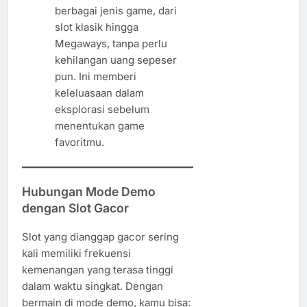
berbagai jenis game, dari
slot klasik hingga
Megaways, tanpa perlu
kehilangan uang sepeser
pun. Ini memberi
keleluasaan dalam
eksplorasi sebelum
menentukan game
favoritmu.
Hubungan Mode Demo
dengan Slot Gacor
Slot yang dianggap gacor sering
kali memiliki frekuensi
kemenangan yang terasa tinggi
dalam waktu singkat. Dengan
bermain di mode demo, kamu bisa: