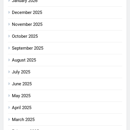
January 2026
December 2025
November 2025
October 2025
September 2025
August 2025
July 2025
June 2025
May 2025
April 2025
March 2025