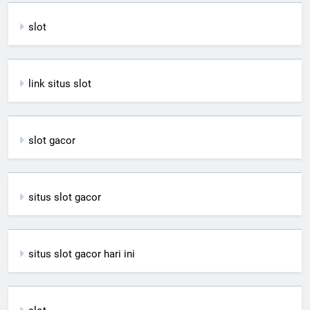
slot
link situs slot
slot gacor
situs slot gacor
situs slot gacor hari ini