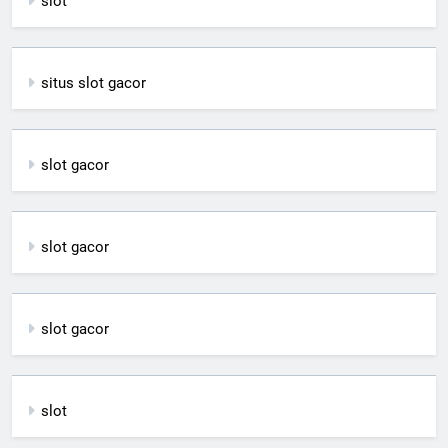
slot
situs slot gacor
slot gacor
slot gacor
slot gacor
slot