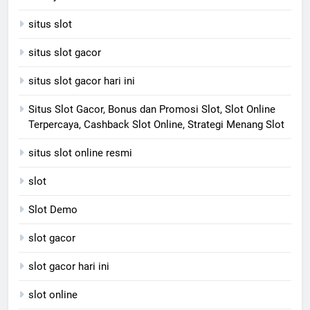
situs slot
situs slot gacor
situs slot gacor hari ini
Situs Slot Gacor, Bonus dan Promosi Slot, Slot Online
Terpercaya, Cashback Slot Online, Strategi Menang Slot
situs slot online resmi
slot
Slot Demo
slot gacor
slot gacor hari ini
slot online