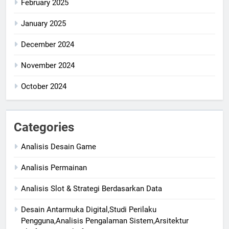
February 2025
January 2025
December 2024
November 2024
October 2024
Categories
Analisis Desain Game
Analisis Permainan
Analisis Slot & Strategi Berdasarkan Data
Desain Antarmuka Digital,Studi Perilaku
Pengguna,Analisis Pengalaman Sistem,Arsitektur