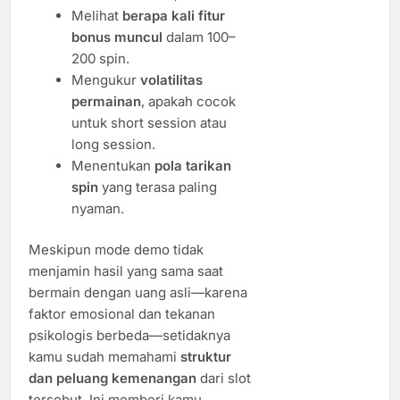
Melihat
berapa kali fitur
bonus muncul
dalam 100–
200 spin.
Mengukur
volatilitas
permainan
, apakah cocok
untuk short session atau
long session.
Menentukan
pola tarikan
spin
yang terasa paling
nyaman.
Meskipun mode demo tidak
menjamin hasil yang sama saat
bermain dengan uang asli—karena
faktor emosional dan tekanan
psikologis berbeda—setidaknya
kamu sudah memahami
struktur
dan peluang kemenangan
dari slot
tersebut. Ini memberi kamu