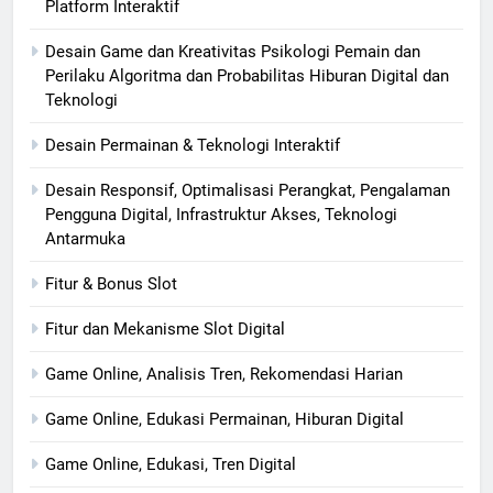
Platform Interaktif
Desain Game dan Kreativitas Psikologi Pemain dan
Perilaku Algoritma dan Probabilitas Hiburan Digital dan
Teknologi
Desain Permainan & Teknologi Interaktif
Desain Responsif, Optimalisasi Perangkat, Pengalaman
Pengguna Digital, Infrastruktur Akses, Teknologi
Antarmuka
Fitur & Bonus Slot
Fitur dan Mekanisme Slot Digital
Game Online, Analisis Tren, Rekomendasi Harian
Game Online, Edukasi Permainan, Hiburan Digital
Game Online, Edukasi, Tren Digital