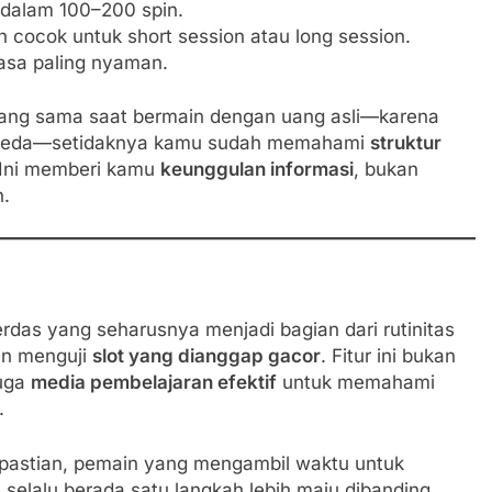
dalam 100–200 spin.
h cocok untuk short session atau long session.
asa paling nyaman.
yang sama saat bermain dengan uang asli—karena
berbeda—setidaknya kamu sudah memahami
struktur
. Ini memberi kamu
keunggulan informasi
, bukan
.
rdas yang seharusnya menjadi bagian dari rutinitas
an menguji
slot yang dianggap gacor
. Fitur ini bukan
juga
media pembelajaran efektif
untuk memahami
.
kpastian, pemain yang mengambil waktu untuk
selalu berada satu langkah lebih maju dibanding