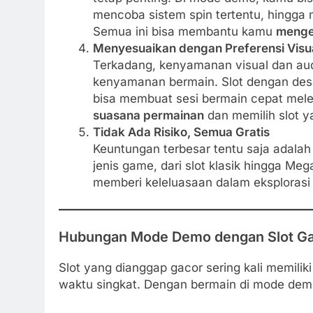
mencoba sistem spin tertentu, hingga 
Semua ini bisa membantu kamu
mengel
Menyesuaikan dengan Preferensi Visu
Terkadang, kenyamanan visual dan au
kenyamanan bermain. Slot dengan des
bisa membuat sesi bermain cepat me
suasana permainan
dan memilih slot y
Tidak Ada Risiko, Semua Gratis
Keuntungan terbesar tentu saja adala
jenis game, dari slot klasik hingga Me
memberi keleluasaan dalam eksploras
Hubungan Mode Demo dengan Slot G
Slot yang dianggap gacor sering kali memili
waktu singkat. Dengan bermain di mode dem