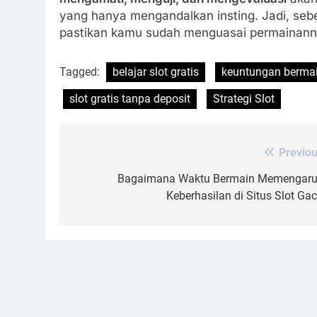
yang hanya mengandalkan insting. Jadi, seb
pastikan kamu sudah menguasai permainan
Tagged:
belajar slot gratis
keuntungan berma
slot gratis tanpa deposit
Strategi Slot
Previou
Post
navigation
Bagaimana Waktu Bermain Memengaru
Keberhasilan di Situs Slot Gac