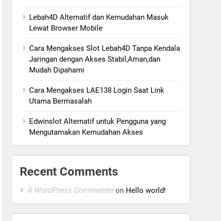
Lebah4D Alternatif dan Kemudahan Masuk
Lewat Browser Mobile
Cara Mengakses Slot Lebah4D Tanpa Kendala
Jaringan dengan Akses Stabil,Aman,dan
Mudah Dipahami
Cara Mengakses LAE138 Login Saat Link
Utama Bermasalah
Edwinslot Alternatif untuk Pengguna yang
Mengutamakan Kemudahan Akses
Recent Comments
A WordPress Commenter
on
Hello world!