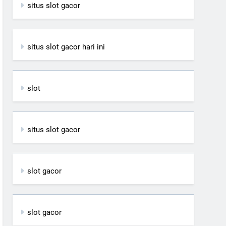
situs slot gacor
situs slot gacor hari ini
slot
situs slot gacor
slot gacor
slot gacor