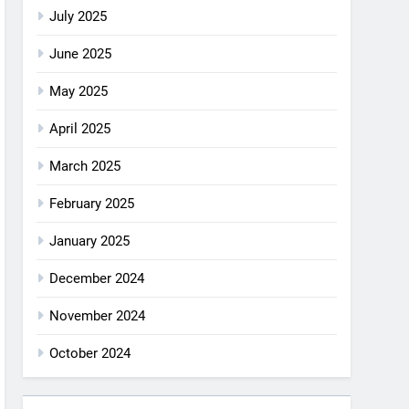
July 2025
June 2025
May 2025
April 2025
March 2025
February 2025
January 2025
December 2024
November 2024
October 2024