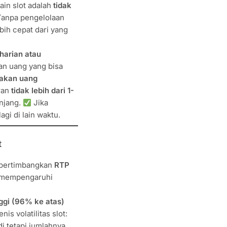
ain slot adalah
tidak
Tanpa pengelolaan
bih cepat dari yang
 harian atau
n uang yang bisa
akan uang
ran
tidak lebih dari 1-
anjang.
Jika
gi di lain waktu.
t
mpertimbangkan
RTP
t mempengaruhi
ggi (96% ke atas)
nis volatilitas slot:
i tetapi jumlahnya