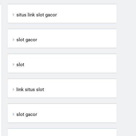
situs link slot gacor
slot gacor
slot
link situs slot
slot gacor