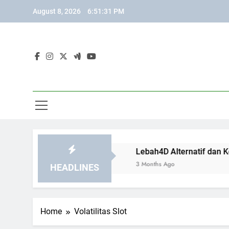
Skip
August 8, 2026
6:51:32 PM
to
content
Muz
Muzic Som
si Informasi Akun
Lebah4D Alternatif dan Kemudahan 
3 Months Ago
HEADLINES
Home
Volatilitas Slot