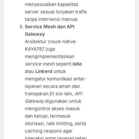
menyesuaikan kapasitas
server sesuai lonjakan trafik
tanpa intervensi manual.
Service Mesh dan API
Gateway
Arsitektur cloud-native
KAYA787 juga
mengimplementasikan
service mesh
seperti
Istio
atau
Linkerd
untuk
mengatur komunikasi antar-
layanan secara aman dan
transparan.Di sisi lain,
API
Gateway
digunakan untuk
mengontrol akses masuk
dan keluar, termasuk
otorisasi, rate limiting, serta
caching respons agar
interaksi antar layanan tetap