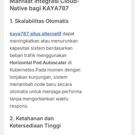
Manfaat Integrasi Cloud-
Native bagi KAYA787
1. Skalabilitas Otomatis
kaya787 situs alternatif
dapat
meningkatkan atau menurunkan
kapasitas sistem berdasarkan
beban trafik menggunakan
Horizontal Pod Autoscaler
di
Kubernetes.Pada momen dengan
lonjakan kunjungan, sistem
menambah node baru secara
otomatis untuk menjaga performa
tanpa mengorbankan waktu
respons.
2. Ketahanan dan
Ketersediaan Tinggi