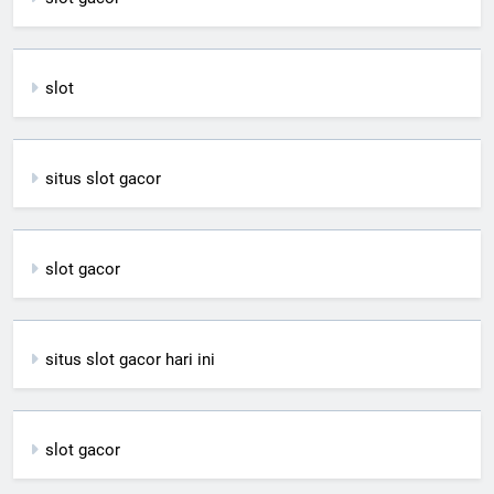
slot
situs slot gacor
slot gacor
situs slot gacor hari ini
slot gacor