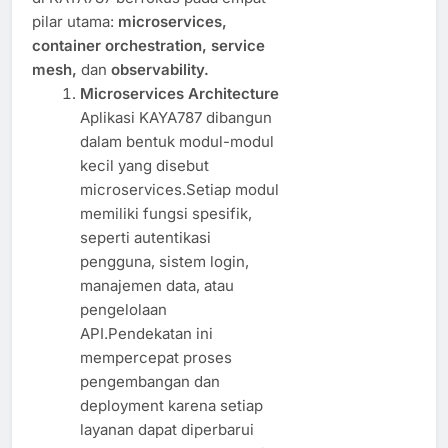
pilar utama:
microservices,
container orchestration, service
mesh,
dan
observability.
Microservices Architecture
Aplikasi KAYA787 dibangun
dalam bentuk modul-modul
kecil yang disebut
microservices.Setiap modul
memiliki fungsi spesifik,
seperti autentikasi
pengguna, sistem login,
manajemen data, atau
pengelolaan
API.Pendekatan ini
mempercepat proses
pengembangan dan
deployment karena setiap
layanan dapat diperbarui