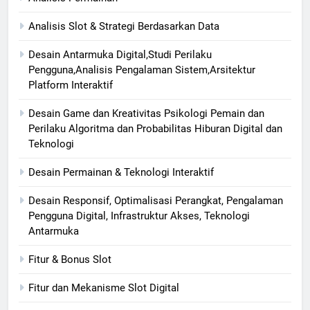
Analisis Slot & Strategi Berdasarkan Data
Desain Antarmuka Digital,Studi Perilaku
Pengguna,Analisis Pengalaman Sistem,Arsitektur
Platform Interaktif
Desain Game dan Kreativitas Psikologi Pemain dan
Perilaku Algoritma dan Probabilitas Hiburan Digital dan
Teknologi
Desain Permainan & Teknologi Interaktif
Desain Responsif, Optimalisasi Perangkat, Pengalaman
Pengguna Digital, Infrastruktur Akses, Teknologi
Antarmuka
Fitur & Bonus Slot
Fitur dan Mekanisme Slot Digital