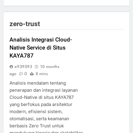
zero-trust
Analisis Integrasi Cloud-
Native Service di Situs
KAYA787
e939593
10 months
ago
0
8 mins
Analisis mendalam tentang
penerapan dan integrasi layanan
Cloud-Native di situs KAYA787
yang berfokus pada arsitektur
modern, efisiensi sistem,
otomatisasi, serta keamanan
berbasis Zero Trust untuk
mendukung kinerja dan skalabilitas