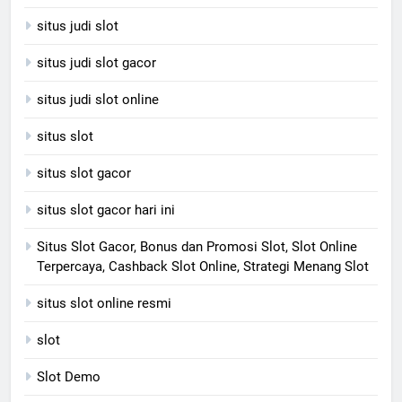
situs judi slot
situs judi slot gacor
situs judi slot online
situs slot
situs slot gacor
situs slot gacor hari ini
Situs Slot Gacor, Bonus dan Promosi Slot, Slot Online
Terpercaya, Cashback Slot Online, Strategi Menang Slot
situs slot online resmi
slot
Slot Demo