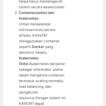
tanpa harus memengaruhi
sistem secara keseluruhan.
Containerization dan
Kubernetes
Untuk menjalankan
microservices secara
efisien, KAYA787
menggunakan container
seperti
Docker
yang
dikontrol melalui
Kubernetes
(K8s)
.Kubernetes berperan
sebagai orkestrator utama
dalam mengelola container,
termasuk scaling otomatis,
load balancing, dan
pengaturan
resource.Dengan sistem ini,
KAYA787 dapat