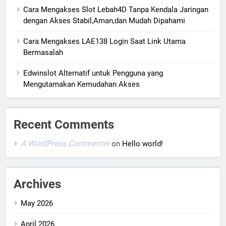
Cara Mengakses Slot Lebah4D Tanpa Kendala Jaringan
dengan Akses Stabil,Aman,dan Mudah Dipahami
Cara Mengakses LAE138 Login Saat Link Utama
Bermasalah
Edwinslot Alternatif untuk Pengguna yang
Mengutamakan Kemudahan Akses
Recent Comments
A WordPress Commenter
on
Hello world!
Archives
May 2026
April 2026