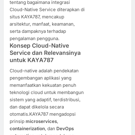
tentang bagaimana integrasi
Cloud-Native Service diterapkan di
situs KAYA787, mencakup
arsitektur, manfaat, keamanan,
serta dampaknya terhadap
pengalaman pengguna.
Konsep Cloud-Native
Service dan Relevansinya
untuk KAYA787
Cloud-native adalah pendekatan
pengembangan aplikasi yang
memanfaatkan kekuatan penuh
teknologi cloud untuk membangun
sistem yang adaptif, terdistribusi,
dan dapat dikelola secara
otomatis.KAYA787 mengadopsi
prinsip
microservices
,
containerization
, dan
DevOps