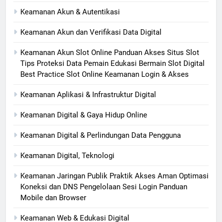
Keamanan Akun & Autentikasi
Keamanan Akun dan Verifikasi Data Digital
Keamanan Akun Slot Online Panduan Akses Situs Slot
Tips Proteksi Data Pemain Edukasi Bermain Slot Digital
Best Practice Slot Online Keamanan Login & Akses
Keamanan Aplikasi & Infrastruktur Digital
Keamanan Digital & Gaya Hidup Online
Keamanan Digital & Perlindungan Data Pengguna
Keamanan Digital, Teknologi
Keamanan Jaringan Publik Praktik Akses Aman Optimasi
Koneksi dan DNS Pengelolaan Sesi Login Panduan
Mobile dan Browser
Keamanan Web & Edukasi Digital