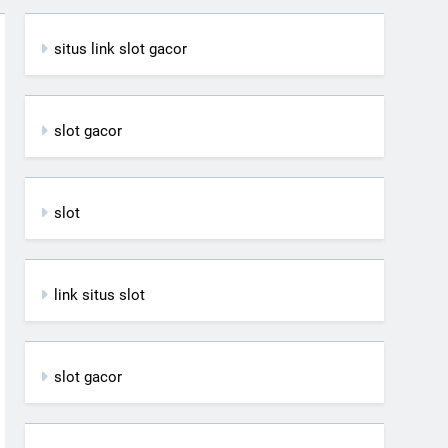
situs link slot gacor
slot gacor
slot
link situs slot
slot gacor