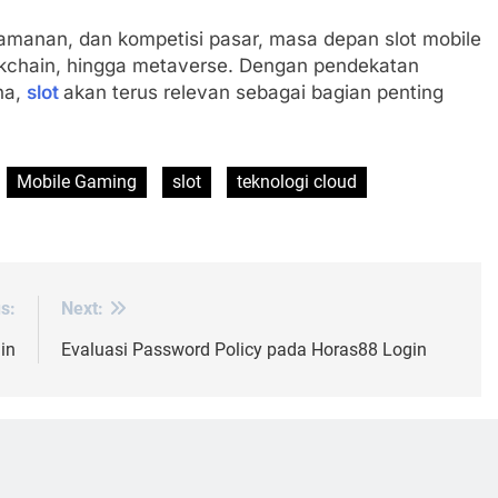
manan, dan kompetisi pasar, masa depan slot mobile
ockchain, hingga metaverse. Dengan pendekatan
na,
slot
akan terus relevan sebagai bagian penting
Mobile Gaming
slot
teknologi cloud
s:
Next:
in
Evaluasi Password Policy pada Horas88 Login