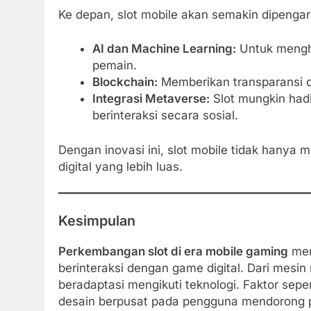
Ke depan, slot mobile akan semakin dipengaru
AI dan Machine Learning:
Untuk mengha
pemain.
Blockchain:
Memberikan transparansi da
Integrasi Metaverse:
Slot mungkin hadi
berinteraksi secara sosial.
Dengan inovasi ini, slot mobile tidak hanya m
digital yang lebih luas.
Kesimpulan
Perkembangan slot di era mobile gaming
men
berinteraksi dengan game digital. Dari mesin
beradaptasi mengikuti teknologi. Faktor seper
desain berpusat pada pengguna mendorong p