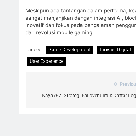
Meskipun ada tantangan dalam performa, kea
sangat menjanjikan dengan integrasi AI, bl
inovatif dan fokus pada pengalaman penggu
dari revolusi mobile gaming.
Tagged:
Game Development
Inovasi Digital
User Experience
Previou
Post
navigation
Kaya787: Strategi Failover untuk Daftar Log