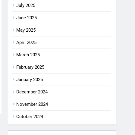
July 2025
June 2025
May 2025
April 2025
March 2025
February 2025
January 2025
December 2024
November 2024
October 2024