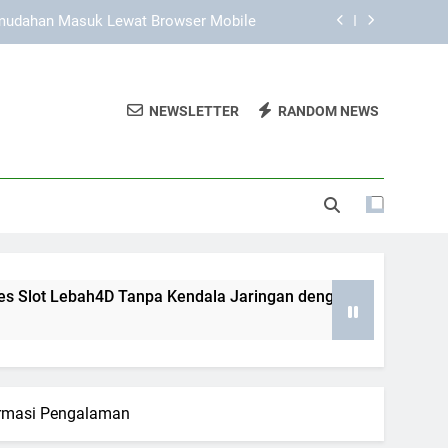
emudahan Masuk Lewat Browser Mobile
kses Stabil,Aman,dan Mudah Dipahami
38 Login Saat Link Utama Bermasalah
NEWSLETTER
RANDOM NEWS
 Pentingnya Verifikasi Informasi Akun
an Lagu Dari Artis Terbaik Dunia.
emudahan Masuk Lewat Browser Mobile
kses Stabil,Aman,dan Mudah Dipahami
38 Login Saat Link Utama Bermasalah
ebah4D Tanpa Kendala Jaringan dengan Akses Stabil,Aman,d
formasi Pengalaman