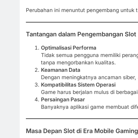
Perubahan ini menuntut pengembang untuk ter
Tantangan dalam Pengembangan Slot 
Optimalisasi Performa
Tidak semua pengguna memiliki perangka
tanpa mengorbankan kualitas.
Keamanan Data
Dengan meningkatnya ancaman siber, au
Kompatibilitas Sistem Operasi
Game harus berjalan mulus di berbagai 
Persaingan Pasar
Banyaknya aplikasi game membuat difer
Masa Depan Slot di Era Mobile Gaming