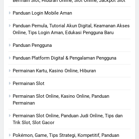
Bermain Slot, Hiburan Online, Slot Online, Jackpot Slot
Panduan Login Mobile Aman
Panduan Pemula, Tutorial Akun Digital, Keamanan Akses
Online, Tips Login Aman, Edukasi Pengguna Baru
Panduan Pengguna
Panduan Platform Digital & Pengalaman Pengguna
Permainan Kartu, Kasino Online, Hiburan
Permainan Slot
Permainan Slot Online, Kasino Online, Panduan
Permainan
Permainan Slot Online, Panduan Judi Online, Tips dan
Trik Slot, Slot Gacor
Pokémon, Game, Tips Strategi, Kompetitif, Panduan