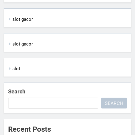
slot gacor
slot gacor
slot
Search
SEARCH
Recent Posts