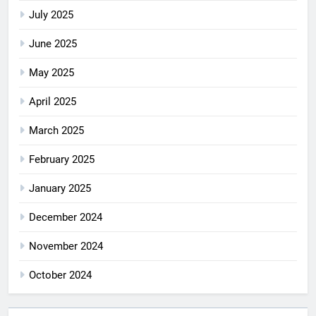
July 2025
June 2025
May 2025
April 2025
March 2025
February 2025
January 2025
December 2024
November 2024
October 2024