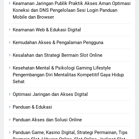
Keamanan Jaringan Publik Praktik Akses Aman Optimasi
Koneksi dan DNS Pengelolaan Sesi Login Panduan
Mobile dan Browser
Keamanan Web & Edukasi Digital
Kemudahan Akses & Pengalaman Pengguna
Kesalahan dan Strategi Bermain Slot Online
Kesehatan Mental & Psikologi Gaming Lifestyle
Pengembangan Diri Mentalitas Kompetitif Gaya Hidup
Sehat
Optimasi Jaringan dan Akses Digital
Panduan & Edukasi
Panduan Akses dan Solusi Online
Panduan Game, Kasino Digital, Strategi Permainan, Tips