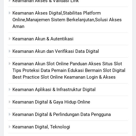
Keamanan Akses & Validasi Link
Keamanan Akses Digital,Stabilitas Platform
Online,Manajemen Sistem Berkelanjutan,Solusi Akses
Aman
Keamanan Akun & Autentikasi
Keamanan Akun dan Verifikasi Data Digital
Keamanan Akun Slot Online Panduan Akses Situs Slot
Tips Proteksi Data Pemain Edukasi Bermain Slot Digital
Best Practice Slot Online Keamanan Login & Akses
Keamanan Aplikasi & Infrastruktur Digital
Keamanan Digital & Gaya Hidup Online
Keamanan Digital & Perlindungan Data Pengguna
Keamanan Digital, Teknologi