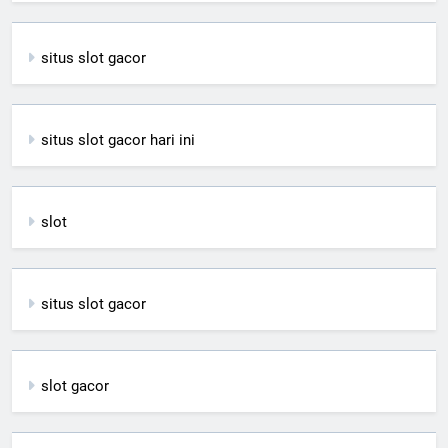
situs slot gacor
situs slot gacor hari ini
slot
situs slot gacor
slot gacor