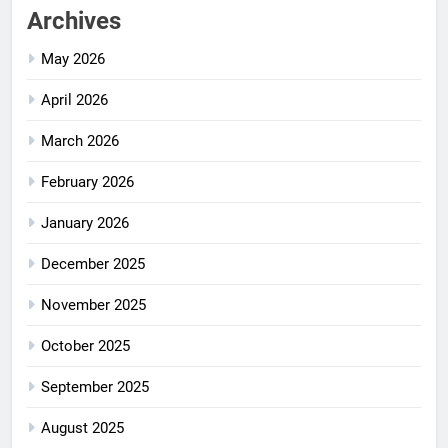
Archives
May 2026
April 2026
March 2026
February 2026
January 2026
December 2025
November 2025
October 2025
September 2025
August 2025