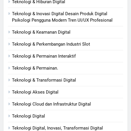
Teknologi & Hiburan Digital
Teknologi & Inovasi Digital Desain Produk Digital
Psikologi Pengguna Modern Tren UI/UX Profesional
Teknologi & Keamanan Digital
Teknologi & Perkembangan Industri Slot
Teknologi & Permainan Interaktif
Teknologi & Permainan.
Teknologi & Transformasi Digital
Teknologi Akses Digital
Teknologi Cloud dan Infrastruktur Digital
Teknologi Digital
Teknologi Digital, Inovasi, Transformasi Digital