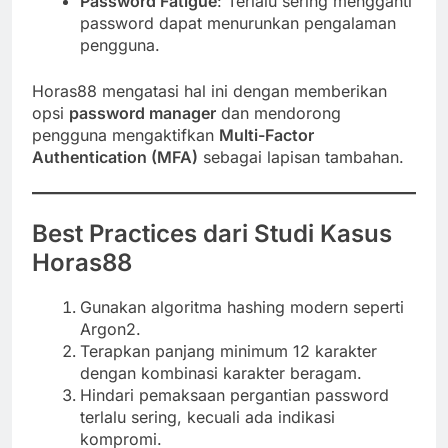
Password Fatigue
: Terlalu sering mengganti
password dapat menurunkan pengalaman
pengguna.
Horas88 mengatasi hal ini dengan memberikan
opsi
password manager
dan mendorong
pengguna mengaktifkan
Multi-Factor
Authentication (MFA)
sebagai lapisan tambahan.
Best Practices dari Studi Kasus
Horas88
Gunakan algoritma hashing modern seperti
Argon2.
Terapkan panjang minimum 12 karakter
dengan kombinasi karakter beragam.
Hindari pemaksaan pergantian password
terlalu sering, kecuali ada indikasi
kompromi.